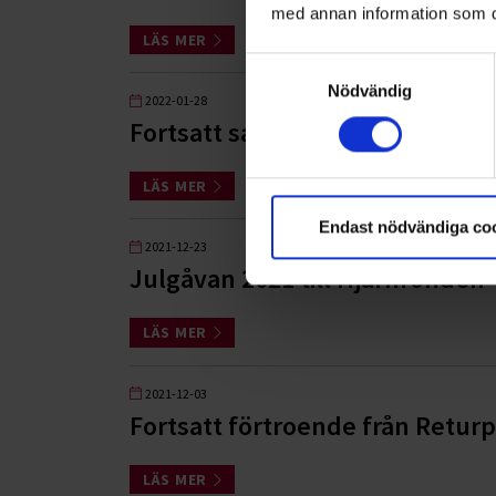
med annan information som du 
LÄS MER
Samtyckesval
Nödvändig
2022-01-28
Fortsatt samarbete med Skåne
LÄS MER
Endast nödvändiga co
2021-12-23
Julgåvan 2021 till Hjärnfonden
LÄS MER
2021-12-03
Fortsatt förtroende från Returpa
LÄS MER