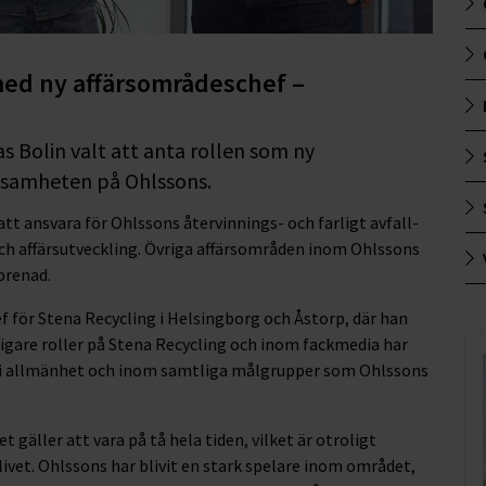
med ny affärsområdeschef –
as Bolin valt att anta rollen som ny
ksamheten på Ohlssons.
t ansvara för Ohlssons återvinnings- och farligt avfall-
ch affärsutveckling. Övriga affärsområden inom Ohlssons
prenad.
f för Stena Recycling i Helsingborg och Åstorp, där han
igare roller på Stena Recycling och inom fackmedia har
 i allmänhet och inom samtliga målgrupper som Ohlssons
gäller att vara på tå hela tiden, vilket är otroligt
vet. Ohlssons har blivit en stark spelare inom området,