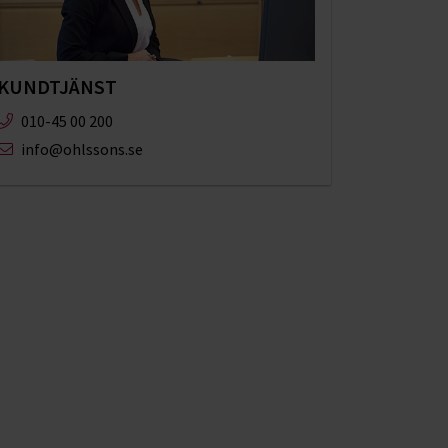
KUNDTJÄNST
010-45 00 200​
info@ohlssons.se