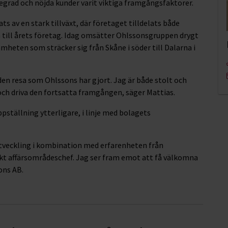
cegrad och nöjda kunder varit viktiga framgångsfaktorer.
 av en stark tillväxt, där företaget tilldelats både
a till årets företag. Idag omsätter Ohlssonsgruppen drygt
mheten som sträcker sig från Skåne i söder till Dalarna i
 den resa som Ohlssons har gjort. Jag är både stolt och
och driva den fortsatta framgången, säger Mattias.
ställning ytterligare, i linje med bolagets
utveckling i kombination med erfarenheten från
kt affärsområdeschef. Jag ser fram emot att få välkomna
ons AB.