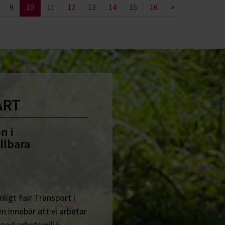
9
10
11
12
13
14
15
16
>
ART
n i
llbara
ligt Fair Transport i
n innebär att vi arbetar
 god arbetsmiljö.