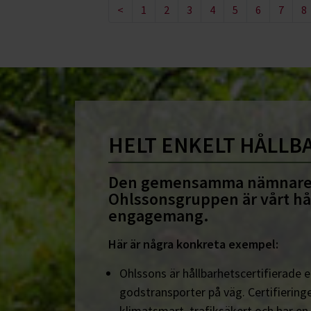
<
1
2
3
4
5
6
7
8
HELT ENKELT HÅLLB
Den gemensamma nämnare
Ohlssonsgruppen är vårt hå
engagemang.
Här är några konkreta exempel:
Ohlssons är hållbarhetscertifierade en
godstransporter på väg. Certifieringe
klimatsmart, trafiksäkert och har en