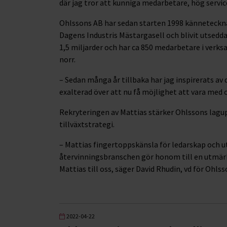
där jag tror att kunniga medarbetare, hög servi
Ohlssons AB har sedan starten 1998 kännetecknats
Dagens Industris Mästargasell och blivit utsedd
1,5 miljarder och har ca 850 medarbetare i verksa
norr.
– Sedan många år tillbaka har jag inspirerats av
exalterad över att nu få möjlighet att vara med 
Rekryteringen av Mattias stärker Ohlssons lagupp
tillväxtstrategi.
– Mattias fingertoppskänsla för ledarskap och 
återvinningsbranschen gör honom till en utmär
Mattias till oss, säger David Rhudin, vd för Ohlss
2022-04-22