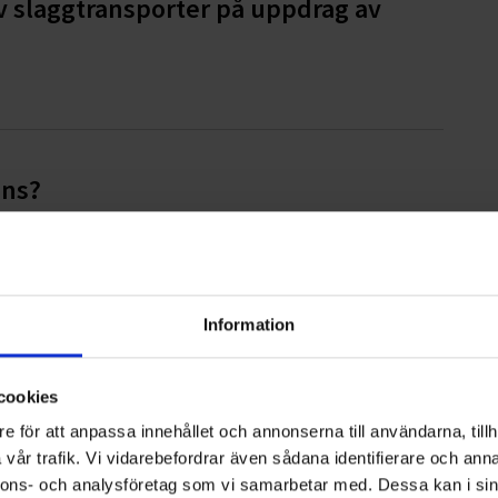
v slaggtransporter på uppdrag av
ons?
Information
artner till Hittarps IK
cookies
e för att anpassa innehållet och annonserna till användarna, tillh
vår trafik. Vi vidarebefordrar även sådana identifierare och anna
olmsområdet fortsätter
nnons- och analysföretag som vi samarbetar med. Dessa kan i sin