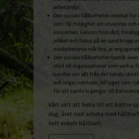
arbetsmiljö.
Den sociala hållbarheten innebär för
som får möjlighet att utvecklas och 
koncernen. Genom friskvård, föreby
jobbet och fokus på en sund kropp och s
medarbetarna mår bra, är engagerad
Den sociala hållbarheten består äve
stöd till organisationer som verkar fö
handlar om allt från det lokala idrot
och unga i centrum, till laget som cyk
för att samla in pengar till Barncanc
Vårt sätt att bidra till ett bättre s
dag, året runt arbeta med hållbarhe
helt enkelt hållbart.