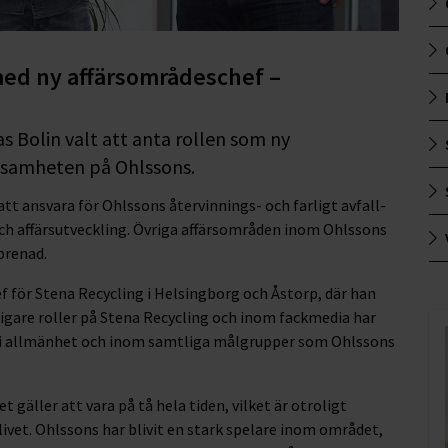
med ny affärsområdeschef –
as Bolin valt att anta rollen som ny
ksamheten på Ohlssons.
t ansvara för Ohlssons återvinnings- och farligt avfall-
ch affärsutveckling. Övriga affärsområden inom Ohlssons
prenad.
f för Stena Recycling i Helsingborg och Åstorp, där han
igare roller på Stena Recycling och inom fackmedia har
 i allmänhet och inom samtliga målgrupper som Ohlssons
gäller att vara på tå hela tiden, vilket är otroligt
vet. Ohlssons har blivit en stark spelare inom området,