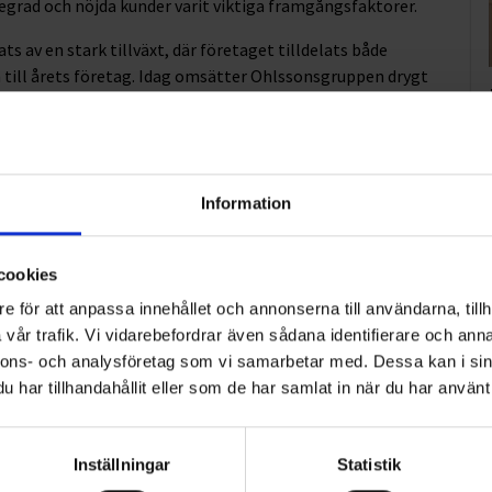
cegrad och nöjda kunder varit viktiga framgångsfaktorer.
 av en stark tillväxt, där företaget tilldelats både
a till årets företag. Idag omsätter Ohlssonsgruppen drygt
mheten som sträcker sig från Skåne i söder till Dalarna i
 den resa som Ohlssons har gjort. Jag är både stolt och
och driva den fortsatta framgången, säger Mattias.
Information
ställning ytterligare, i linje med bolagets
cookies
e för att anpassa innehållet och annonserna till användarna, tillh
utveckling i kombination med erfarenheten från
vår trafik. Vi vidarebefordrar även sådana identifierare och anna
kt affärsområdeschef. Jag ser fram emot att få välkomna
nnons- och analysföretag som vi samarbetar med. Dessa kan i sin
ons AB.
har tillhandahållit eller som de har samlat in när du har använt 
Inställningar
Statistik