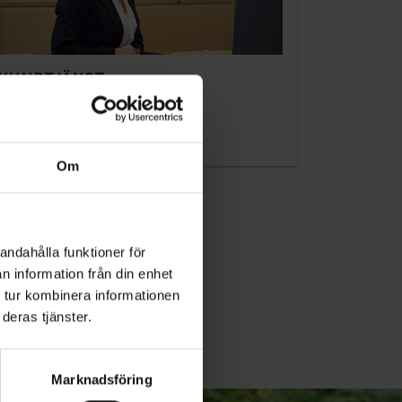
KUNDTJÄNST
010-45 00 200​
info@ohlssons.se
Om
andahålla funktioner för
n information från din enhet
 tur kombinera informationen
deras tjänster.
Marknadsföring