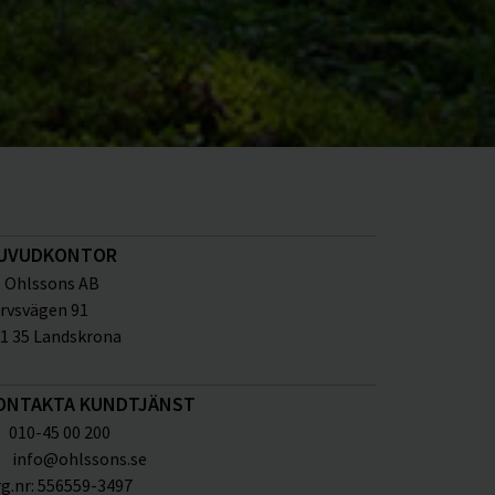
UVUDKONTOR
Ohlssons AB
rvsvägen 91
1 35 Landskrona
ONTAKTA KUNDTJÄNST
010-45 00 200
info@ohlssons.se
g.nr:
556559-3497