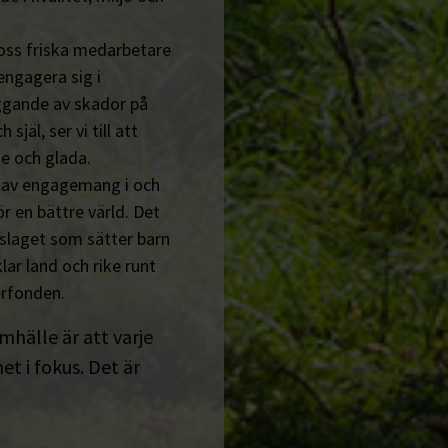
 oss friska medarbetare
engagera sig i
ggande av skador på
jäl, ser vi till att
e och glada.
n av engagemang i och
r en bättre värld. Det
tslaget som sätter barn
lar land och rike runt
erfonden.
amhälle är att varje
t i fokus. Det är