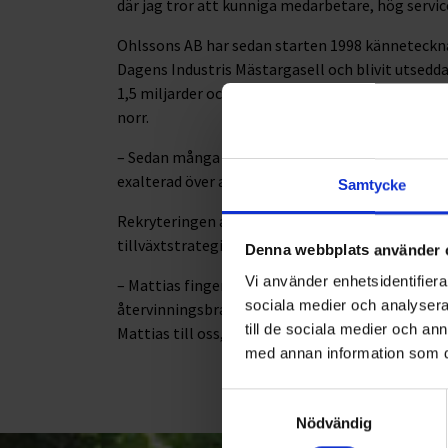
där jag tror att kunniga medarbetare, hög servi
Ohlssons AB har sedan starten 1998 kännetecknats
Dagens Industris Mästargasell och blivit utsedd
1,5 miljarder och har ca 850 medarbetare i verksa
norr.
– Sedan många år tillbaka har jag inspirerats av
exalterad över att nu få möjlighet att vara med 
Samtycke
Rekryteringen av Mattias stärker Ohlssons lagupp
tillväxtstrategi.
Denna webbplats använder 
Vi använder enhetsidentifierar
– Mattias fingertoppskänsla för ledarskap och 
sociala medier och analysera 
återvinningsbranschen gör honom till en utmär
till de sociala medier och a
Mattias till oss, säger David Rhudin, vd för Ohlss
med annan information som du 
Samtyckesval
Nödvändig