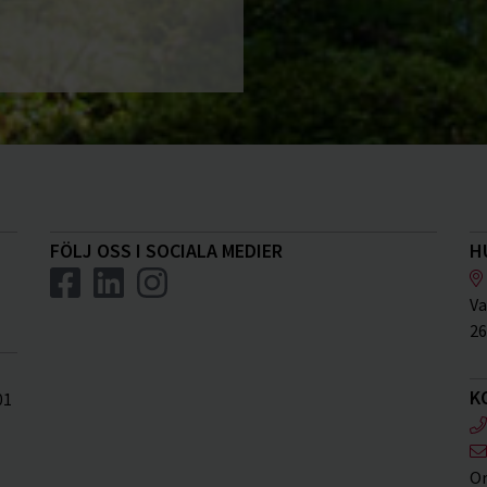
FÖLJ OSS I SOCIALA MEDIER
H
Va
26
K
01
Or