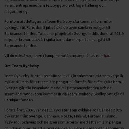
avfall, entreprenadtjänster, byggprojekt, lagerhållning och
magasinering.
Förutom att deltagarna i Team Rynkeby ska komma i form inför
cyklingen till Paris den 8 juli så ska de även samla in pengar till
Barncancerfonden. Totalt har projektet i Sverige hittills donerat 265,9
miljoner kronor till svårt sjuka barn, där merparten har gått till
Barncancerfonden.
Vill du också vara med i kampen mot barncancer? Läs mer
här
.
Om Team Rynkeby
Team Rynkeby är ett internationellt välgörenhetsprojekt som varje år
cyklar till Paris för att samla in pengar till förmån för svårt sjuka barn. I
Sverige går alla insamlade medel till Barncancerfonden och de
insamlade medel som kommer in via Team Rynkeby Skolloppet går till
Barnhjärnfonden.
Första året, 2002, var det 11 cyklister som cyklade. Idag är det 2 026
cyklister från: Sverige, Danmark, Norge, Finland, Färöarna, Island,
Tyskland, Schweiz och Belgien som arbetar med att samla in pengar
och donationer för att stödja de lokala välgörenhetsorganisationerna.