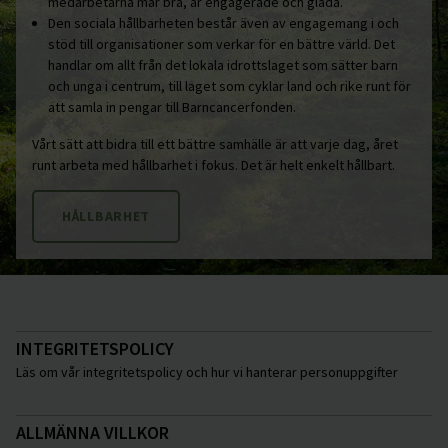
medarbetarna mår bra, är engagerade och glada.
Den sociala hållbarheten består även av engagemang i och
stöd till organisationer som verkar för en bättre värld. Det
handlar om allt från det lokala idrottslaget som sätter barn
och unga i centrum, till laget som cyklar land och rike runt för
att samla in pengar till Barncancerfonden.
Vårt sätt att bidra till ett bättre samhälle är att varje dag, året
runt arbeta med hållbarhet i fokus. Det är helt enkelt hållbart.
HÅLLBARHET
INTEGRITETSPOLICY
Läs om vår integritetspolicy och hur vi hanterar personuppgifter
ALLMÄNNA VILLKOR