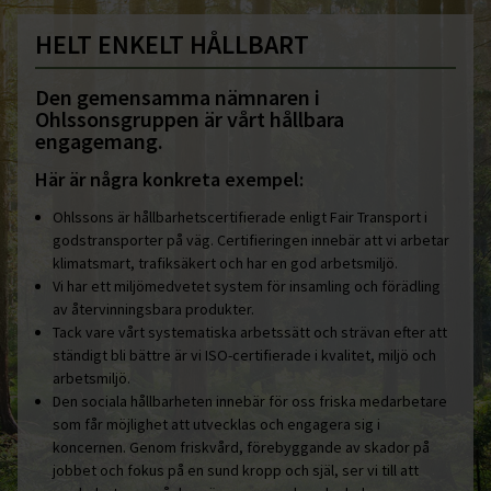
HELT ENKELT HÅLLBART
Den gemensamma nämnaren i
Ohlssonsgruppen är vårt hållbara
engagemang.
Här är några konkreta exempel:
Ohlssons är hållbarhetscertifierade enligt Fair Transport i
godstransporter på väg. Certifieringen innebär att vi arbetar
klimatsmart, trafiksäkert och har en god arbetsmiljö.
Vi har ett miljömedvetet system för insamling och förädling
av återvinningsbara produkter.
Tack vare vårt systematiska arbetssätt och strävan efter att
ständigt bli bättre är vi ISO-certifierade i kvalitet, miljö och
arbetsmiljö.
Den sociala hållbarheten innebär för oss friska medarbetare
som får möjlighet att utvecklas och engagera sig i
koncernen. Genom friskvård, förebyggande av skador på
jobbet och fokus på en sund kropp och själ, ser vi till att