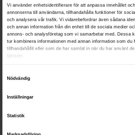
LANDSKRONA
Vi använder enhetsidentifierare för att anpassa innehållet oc
annonserna till användarna, tillhandahålla funktioner för soci
NYA UPPDRAG
och analysera vår trafik. Vi vidarebefordrar även sådana ident
och annan information från din enhet till de sociala medier oc
OHLSSONS REGION MITT
annons- och analysföretag som vi samarbetar med. Dessa ka
tur kombinera informationen med annan information som du 
OHLSSONS REGION SYD
tillhandahållit eller som de har samlat in när du har använt d
tjänster.
OHLSSONS REGION VÄST
OHLSSONSKOLLEGOR
Samtyckesval
Nödvändig
RENHÅLLNING
Inställningar
SAMARBETEN
SOCIALT ANSVAR
Statistik
VELLINGE
Marknadsföring