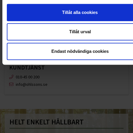
Tillåt alla cookies
Tillåt urval
Endast nödvändiga cookies
KUNDTJÄNST
010-45 00 200​
info@ohlssons.se
HELT ENKELT HÅLLBART