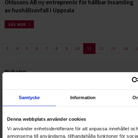
Ohlssons AB ny entreprenör för hållbar insamling
av hushållsavfall i Uppsala
LÄS MER
3
4
5
6
7
8
9
10
11
12
13
14
1
Nyheter
ALLA
Samtycke
Information
O
HÅLLBARHET
LANDSKRONA
Denna webbplats använder cookies
Vi använder enhetsidentifierare för att anpassa innehållet oc
NYA UPPDRAG
annonserna till användarna, tillhandahålla funktioner för soci