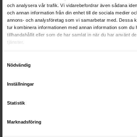
och analysera vår trafik. Vi vidarebefordrar även sådana ident
OHLSSONS REGION MITT
och annan information från din enhet till de sociala medier oc
annons- och analysföretag som vi samarbetar med. Dessa ka
OHLSSONS REGION SYD
tur kombinera informationen med annan information som du 
OHLSSONS REGION VÄST
tillhandahållit eller som de har samlat in när du har använt d
tjänster.
OHLSSONSKOLLEGOR
Samtyckesval
RENHÅLLNING
Nödvändig
SAMARBETEN
Inställningar
SOCIALT ANSVAR
Statistik
VELLINGE
Marknadsföring