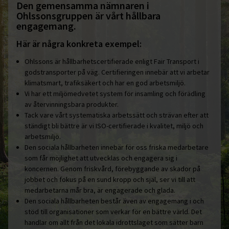
Den gemensamma nämnaren i
Ohlssonsgruppen är vårt hållbara
engagemang.
Här är några konkreta exempel:
Ohlssons är hållbarhetscertifierade enligt Fair Transport i
godstransporter på väg. Certifieringen innebär att vi arbetar
klimatsmart, trafiksäkert och har en god arbetsmiljö.
Vi har ett miljömedvetet system för insamling och förädling
av återvinningsbara produkter.
Tack vare vårt systematiska arbetssätt och strävan efter att
ständigt bli bättre är vi ISO-certifierade i kvalitet, miljö och
arbetsmiljö.
Den sociala hållbarheten innebär för oss friska medarbetare
som får möjlighet att utvecklas och engagera sig i
koncernen. Genom friskvård, förebyggande av skador på
jobbet och fokus på en sund kropp och själ, ser vi till att
medarbetarna mår bra, är engagerade och glada.
Den sociala hållbarheten består även av engagemang i och
stöd till organisationer som verkar för en bättre värld. Det
handlar om allt från det lokala idrottslaget som sätter barn