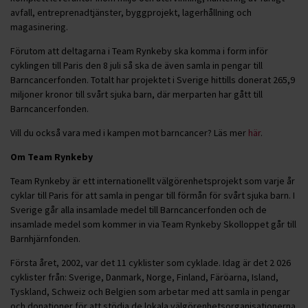
avfall, entreprenadtjänster, byggprojekt, lagerhållning och
magasinering.
Förutom att deltagarna i Team Rynkeby ska komma i form inför
cyklingen till Paris den 8 juli så ska de även samla in pengar till
Barncancerfonden. Totalt har projektet i Sverige hittills donerat 265,9
miljoner kronor till svårt sjuka barn, där merparten har gått till
Barncancerfonden.
Vill du också vara med i kampen mot barncancer? Läs mer
här
.
Om Team Rynkeby
Team Rynkeby är ett internationellt välgörenhetsprojekt som varje år
cyklar till Paris för att samla in pengar till förmån för svårt sjuka barn. I
Sverige går alla insamlade medel till Barncancerfonden och de
insamlade medel som kommer in via Team Rynkeby Skolloppet går till
Barnhjärnfonden.
Första året, 2002, var det 11 cyklister som cyklade. Idag är det 2 026
cyklister från: Sverige, Danmark, Norge, Finland, Färöarna, Island,
Tyskland, Schweiz och Belgien som arbetar med att samla in pengar
och donationer för att stödja de lokala välgörenhetsorganisationerna.