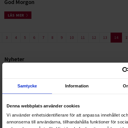
God Morgon
LÄS MER
3
4
5
6
7
8
9
10
11
12
13
14
1
Nyheter
ALLA
Samtycke
Information
O
HÅLLBARHET
LANDSKRONA
Denna webbplats använder cookies
NYA UPPDRAG
Vi använder enhetsidentifierare för att anpassa innehållet oc
annonserna till användarna, tillhandahålla funktioner för soci
OHLSSONS REGION MITT