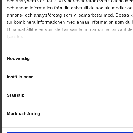
och analysera vår trafik. Vi vidarebefordrar även sådana ident
och annan information från din enhet till de sociala medier oc
OHLSSONS REGION SYD
annons- och analysföretag som vi samarbetar med. Dessa ka
tur kombinera informationen med annan information som du 
OHLSSONS REGION VÄST
tillhandahållit eller som de har samlat in när du har använt d
tjänster.
OHLSSONSKOLLEGOR
Samtyckesval
RENHÅLLNING
Nödvändig
SAMARBETEN
Inställningar
SOCIALT ANSVAR
VELLINGE
Statistik
Marknadsföring