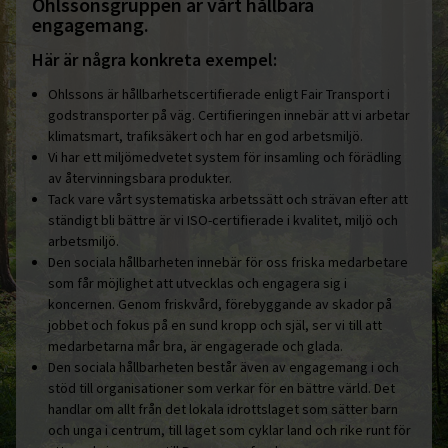
Ohlssonsgruppen är vårt hållbara
engagemang.
Här är några konkreta exempel:
Ohlssons är hållbarhetscertifierade enligt Fair Transport i
godstransporter på väg. Certifieringen innebär att vi arbetar
klimatsmart, trafiksäkert och har en god arbetsmiljö.
Vi har ett miljömedvetet system för insamling och förädling
av återvinningsbara produkter.
Tack vare vårt systematiska arbetssätt och strävan efter att
ständigt bli bättre är vi ISO-certifierade i kvalitet, miljö och
arbetsmiljö.
Den sociala hållbarheten innebär för oss friska medarbetare
som får möjlighet att utvecklas och engagera sig i
koncernen. Genom friskvård, förebyggande av skador på
jobbet och fokus på en sund kropp och själ, ser vi till att
medarbetarna mår bra, är engagerade och glada.
Den sociala hållbarheten består även av engagemang i och
stöd till organisationer som verkar för en bättre värld. Det
handlar om allt från det lokala idrottslaget som sätter barn
och unga i centrum, till laget som cyklar land och rike runt för