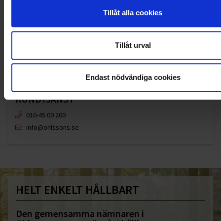
Tillåt alla cookies
Tillåt urval
Endast nödvändiga cookies
KUNDTJÄNST
010-45 00 200​
info@ohlssons.se
HELT ENKELT HÅLLBART
Den gemensamma nämnaren i