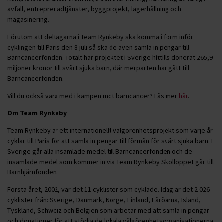
avfall, entreprenadtjänster, byggprojekt, lagerhållning och
magasinering.
Förutom att deltagarna i Team Rynkeby ska komma i form inför
cyklingen till Paris den 8 juli så ska de även samla in pengar till
Barncancerfonden. Totalt har projektet i Sverige hittills donerat 265,9
miljoner kronor till svårt sjuka barn, där merparten har gått till
Barncancerfonden.
Vill du också vara med i kampen mot barncancer? Läs mer
här
.
Om Team Rynkeby
Team Rynkeby är ett internationellt välgörenhetsprojekt som varje år
cyklar till Paris för att samla in pengar till förmån för svårt sjuka barn. I
Sverige går alla insamlade medel till Barncancerfonden och de
insamlade medel som kommer in via Team Rynkeby Skolloppet går till
Barnhjärnfonden.
Första året, 2002, var det 11 cyklister som cyklade. Idag är det 2 026
cyklister från: Sverige, Danmark, Norge, Finland, Färöarna, Island,
Tyskland, Schweiz och Belgien som arbetar med att samla in pengar
och donationer för att stödja de lokala välgörenhetsorganisationerna.