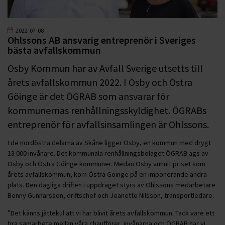
2022-07-08
Ohlssons AB ansvarig entreprenör i Sveriges
bästa avfallskommun
Osby Kommun har av Avfall Sverige utsetts till
årets avfallskommun 2022. I Osby och Östra
Göinge är det ÖGRAB som ansvarar för
kommunernas renhållningsskyldighet. ÖGRABs
entreprenör för avfallsinsamlingen är Ohlssons.
I de nordöstra delarna av Skåne ligger Osby, en kommun med drygt
13 000 invånare. Det kommunala renhållningsbolaget ÖGRAB ägs av
Osby och Östra Göinge kommuner. Medan Osby vunnit priset som
årets avfallskommun, kom Östra Göinge på en imponerande andra
plats. Den dagliga driften i uppdraget styrs av Ohlssons medarbetare
Benny Gunnarsson, driftschef och Jeanette Nilsson, transportledare.
”Det känns jättekul att vi har blivit årets avfallskommun. Tack vare ett
bra samarbete mellan våra chaufförer, invånarna och ÖGRAB har vi