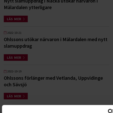
Nytt slamuppdrag i Nacka utökar närvaron i
Mälardalen ytterligare
LÄS MER
2022-10-21
Ohlssons utökar närvaron i Mälardalen med nytt
slamuppdrag
LÄS MER
2022-10-19
Ohlssons förlänger med Vetlanda, Uppvidinge
och Sävsjö
LÄS MER