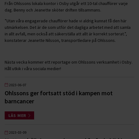
Från Ohlssons lokala kontor i Osby utgår ett 10-tal chaufförer varje
dag. Benny och Jeanette sköter driften tillsammans.
”Utan våra engagerade chaufförer hade vi aldrig kunnat få den här
utmärkelsen. Det är de som utför det dagliga arbetet med att samla
in allt avfall, men också att säkerställa att allt är korrekt sorterat.”,
konstaterar Jeanette Nilsson, transportledare på Ohlssons.
Nästa vecka kommer ett reportage om Ohlssons verksamhet i Osby.
Håll utkik i våra sociala medier!
2023-06-07
Ohlssons ger fortsatt stöd i kampen mot
barncancer
LÄS MER
2023-03-09