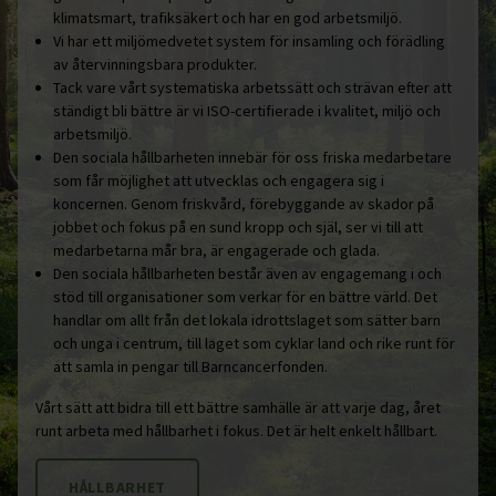
klimatsmart, trafiksäkert och har en god arbetsmiljö.
Vi har ett miljömedvetet system för insamling och förädling
av återvinningsbara produkter.
Tack vare vårt systematiska arbetssätt och strävan efter att
ständigt bli bättre är vi ISO-certifierade i kvalitet, miljö och
arbetsmiljö.
Den sociala hållbarheten innebär för oss friska medarbetare
som får möjlighet att utvecklas och engagera sig i
koncernen. Genom friskvård, förebyggande av skador på
jobbet och fokus på en sund kropp och själ, ser vi till att
medarbetarna mår bra, är engagerade och glada.
Den sociala hållbarheten består även av engagemang i och
stöd till organisationer som verkar för en bättre värld. Det
handlar om allt från det lokala idrottslaget som sätter barn
och unga i centrum, till laget som cyklar land och rike runt för
att samla in pengar till Barncancerfonden.
Vårt sätt att bidra till ett bättre samhälle är att varje dag, året
runt arbeta med hållbarhet i fokus. Det är helt enkelt hållbart.
HÅLLBARHET