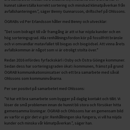
kunnat säkerställa korrekt sortering och minskad klimatpåverkan från
avfallshanteringen.”, säger Benny Gunnarsson, driftschef på Ohlssons.
ÖGRABs vd Per Erlandsson håller med Benny och utvecklar:
”Det som bidragit till vår framgång är att vi har nöjda kunder och en
hög sorteringsgrad. Alla renhållningsfordon kör på fossilfritt bränsle
och vi omvandlar matavfallet till biogas och biogödsel. Att vinna årets
avfallskommun är något som vi är otroligt stolta över.”
Redan 2016 infördes fyrfackskärl i Osby och Östra Göinge kommuner.
Sedan dess har sorteringsgraden ökat i kommunen, främst på grund
ÖGRAB kommunikationsinsatser och ett bra samarbete med såväl
Ohlssons som kommuninvånarna.
Per ser positivt på samarbetet med Ohlssons:
”Vi har ett bra samarbete som bygger på daglig kontakt och tillit. Vi
löser de små problemen innan de hunnit bli stora och försöker hitta
gemensamma lösningar. ÖGRAB och Ohlssons har en gemensam bild
av varför vi gör det vi gör: Renhållningen ska fungera, vi vill ha nöjda
kunder och minska vår klimatpåverkan.”, säger han.