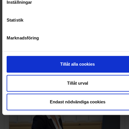
Inställningar
OHLSSONSKOLLEGOR
RENHÅLLNING
Statistik
SAMARBETEN
Marknadsföring
SOCIALT ANSVAR
VELLINGE
Tillåt alla cookies
Tillåt urval
Endast nödvändiga cookies