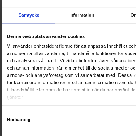
3
4
5
6
7
8
9
10
11
12
13
14
1
Samtycke
Information
O
Nyheter
Denna webbplats använder cookies
ALLA
Vi använder enhetsidentifierare för att anpassa innehållet oc
annonserna till användarna, tillhandahålla funktioner för soci
HÅLLBARHET
och analysera vår trafik. Vi vidarebefordrar även sådana ident
och annan information från din enhet till de sociala medier oc
LANDSKRONA
annons- och analysföretag som vi samarbetar med. Dessa ka
tur kombinera informationen med annan information som du 
NYA UPPDRAG
tillhandahållit eller som de har samlat in när du har använt d
tjänster.
OHLSSONS REGION MITT
OHLSSONS REGION SYD
Samtyckesval
Nödvändig
OHLSSONS REGION VÄST