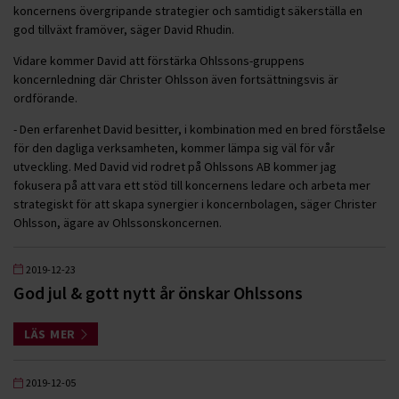
koncernens övergripande strategier och samtidigt säkerställa en
god tillväxt framöver, säger David Rhudin.
Vidare kommer David att förstärka Ohlssons-gruppens
koncernledning där Christer Ohlsson även fortsättningsvis är
ordförande.
- Den erfarenhet David besitter, i kombination med en bred förståelse
för den dagliga verksamheten, kommer lämpa sig väl för vår
utveckling. Med David vid rodret på Ohlssons AB kommer jag
fokusera på att vara ett stöd till koncernens ledare och arbeta mer
strategiskt för att skapa synergier i koncernbolagen, säger Christer
Ohlsson, ägare av Ohlssonskoncernen.
2019-12-23
God jul & gott nytt år önskar Ohlssons
LÄS MER
2019-12-05