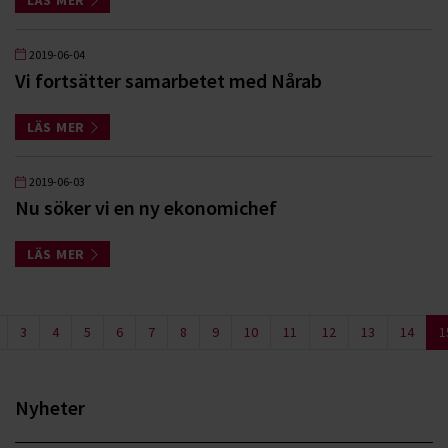
2019-06-04
Vi fortsätter samarbetet med Nårab
LÄS MER
2019-06-03
Nu söker vi en ny ekonomichef
LÄS MER
3
4
5
6
7
8
9
10
11
12
13
14
1
Nyheter