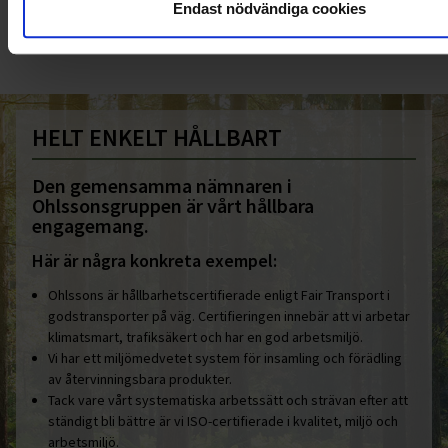
Endast nödvändiga cookies
info@ohlssons.se
HELT ENKELT HÅLLBART
Den gemensamma nämnaren i
Ohlssonsgruppen är vårt hållbara
engagemang.
Här är några konkreta exempel:
Ohlssons är hållbarhetscertifierade enligt Fair Transport i
godstransporter på väg. Certifieringen innebär att vi arbetar
klimatsmart, trafiksäkert och har en god arbetsmiljö.
Vi har ett miljömedvetet system för insamling och förädling
av återvinningsbara produkter.
Tack vare vårt systematiska arbetssätt och strävan efter att
ständigt bli bättre är vi ISO-certifierade i kvalitet, miljö och
arbetsmiljö.