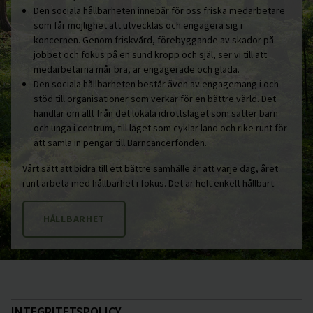
Den sociala hållbarheten innebär för oss friska medarbetare
som får möjlighet att utvecklas och engagera sig i
koncernen. Genom friskvård, förebyggande av skador på
jobbet och fokus på en sund kropp och själ, ser vi till att
medarbetarna mår bra, är engagerade och glada.
Den sociala hållbarheten består även av engagemang i och
stöd till organisationer som verkar för en bättre värld. Det
handlar om allt från det lokala idrottslaget som sätter barn
och unga i centrum, till laget som cyklar land och rike runt för
att samla in pengar till Barncancerfonden.
Vårt sätt att bidra till ett bättre samhälle är att varje dag, året
runt arbeta med hållbarhet i fokus. Det är helt enkelt hållbart.
HÅLLBARHET
INTEGRITETSPOLICY