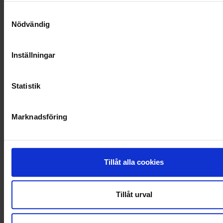
SOCIALT ANSVAR
Samtyckesval
Nödvändig
VELLINGE
Inställningar
Statistik
Marknadsföring
Tillåt alla cookies
Tillåt urval
KUNDTJÄNST
010-45 00 200​