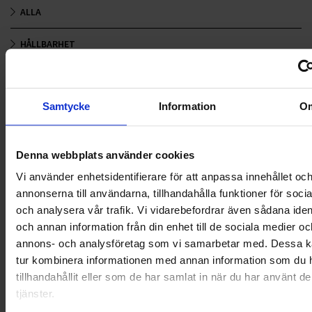
ALLA
HÅLLBARHET
LANDSKRONA
Samtycke
Information
O
NYA UPPDRAG
OHLSSONS REGION MITT
Denna webbplats använder cookies
OHLSSONS REGION SYD
Vi använder enhetsidentifierare för att anpassa innehållet oc
annonserna till användarna, tillhandahålla funktioner för soci
OHLSSONS REGION VÄST
och analysera vår trafik. Vi vidarebefordrar även sådana ident
och annan information från din enhet till de sociala medier oc
OHLSSONSKOLLEGOR
annons- och analysföretag som vi samarbetar med. Dessa ka
tur kombinera informationen med annan information som du 
RENHÅLLNING
tillhandahållit eller som de har samlat in när du har använt d
tjänster.
SAMARBETEN