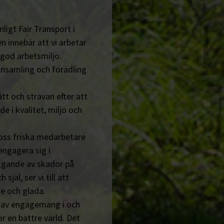
ligt Fair Transport i
n innebär att vi arbetar
 god arbetsmiljö.
insamling och förädling
tt och strävan efter att
de i kvalitet, miljö och
 oss friska medarbetare
engagera sig i
ggande av skador på
jäl, ser vi till att
e och glada.
n av engagemang i och
r en bättre värld. Det