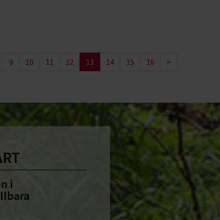
9
10
11
12
13
14
15
16
>
ART
n i
llbara