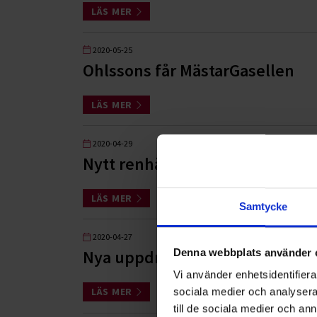
LÄS MER
2020-05-25
Ohlssons får MästarGasellen
LÄS MER
2020-04-29
Nytt renhållningsuppdrag i Upp
LÄS MER
Samtycke
2020-04-27
Denna webbplats använder 
Nya uppdrag för Båstadhem oc
Vi använder enhetsidentifierar
sociala medier och analysera 
LÄS MER
till de sociala medier och a