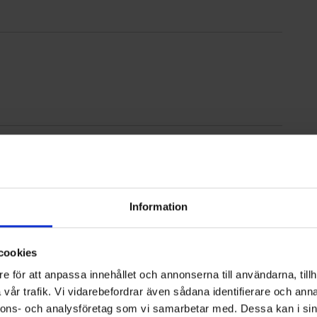
sala
Information
cookies
h Höganäshem via HBV
e för att anpassa innehållet och annonserna till användarna, tillh
vår trafik. Vi vidarebefordrar även sådana identifierare och anna
nnons- och analysföretag som vi samarbetar med. Dessa kan i sin