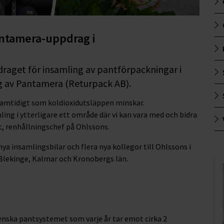
antamera-uppdrag i
draget för insamling av pantförpackningar i
 av Pantamera (Returpack AB).
amtidigt som koldioxidutsläppen minskar.
mling i ytterligare ett område där vi kan vara med och bidra
st, renhållningschef på Ohlssons.
ya insamlingsbilar och flera nya kollegor till Ohlssons i
 Blekinge, Kalmar och Kronobergs län.
nska pantsystemet som varje år tar emot cirka 2