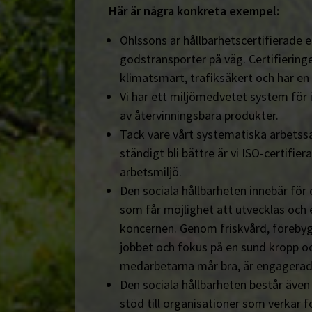
Här är några konkreta exempel:
Ohlssons är hållbarhetscertifierade en
godstransporter på väg. Certifieringe
klimatsmart, trafiksäkert och har en
Vi har ett miljömedvetet system för 
av återvinningsbara produkter.
Tack vare vårt systematiska arbetssä
ständigt bli bättre är vi ISO-certifiera
arbetsmiljö.
Den sociala hållbarheten innebär för
som får möjlighet att utvecklas och 
koncernen. Genom friskvård, föreby
jobbet och fokus på en sund kropp och s
medarbetarna mår bra, är engagerad
Den sociala hållbarheten består äve
stöd till organisationer som verkar fö