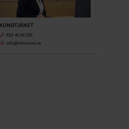
KUNDTJÄNST
010-45 00 200​
info@ohlssons.se