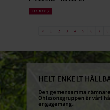
LÄS MER
<
1
2
3
4
5
6
7
8
HELT ENKELT HÅLLB
Den gemensamma nämnare
Ohlssonsgruppen är vårt hå
engagemang.