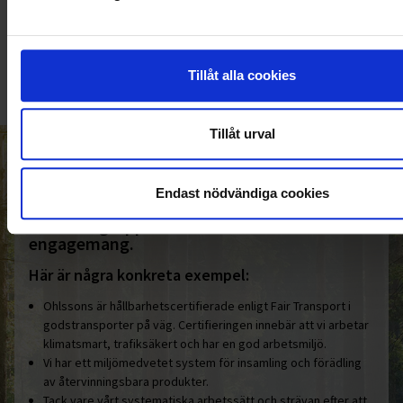
010-45 00 200​
info@ohlssons.se
Tillåt alla cookies
Tillåt urval
HELT ENKELT HÅLLBART
Endast nödvändiga cookies
Den gemensamma nämnaren i
Ohlssonsgruppen är vårt hållbara
engagemang.
Här är några konkreta exempel:
Ohlssons är hållbarhetscertifierade enligt Fair Transport i
godstransporter på väg. Certifieringen innebär att vi arbetar
klimatsmart, trafiksäkert och har en god arbetsmiljö.
Vi har ett miljömedvetet system för insamling och förädling
av återvinningsbara produkter.
Tack vare vårt systematiska arbetssätt och strävan efter att