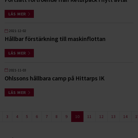
LÄS MER
2021-12-02
Hållbar förstärkning till maskinflottan
LÄS MER
2021-11-03
Ohlssons hållbara camp på Hittarps IK
LÄS MER
3
4
5
6
7
8
9
10
11
12
13
14
1