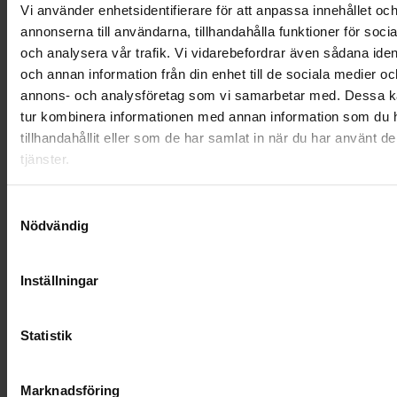
Vi använder enhetsidentifierare för att anpassa innehållet oc
SAMARBETEN
annonserna till användarna, tillhandahålla funktioner för soci
och analysera vår trafik. Vi vidarebefordrar även sådana ident
SOCIALT ANSVAR
och annan information från din enhet till de sociala medier oc
annons- och analysföretag som vi samarbetar med. Dessa ka
VELLINGE
tur kombinera informationen med annan information som du 
tillhandahållit eller som de har samlat in när du har använt d
tjänster.
Samtyckesval
Nödvändig
Inställningar
Statistik
Marknadsföring
KUNDTJÄNST