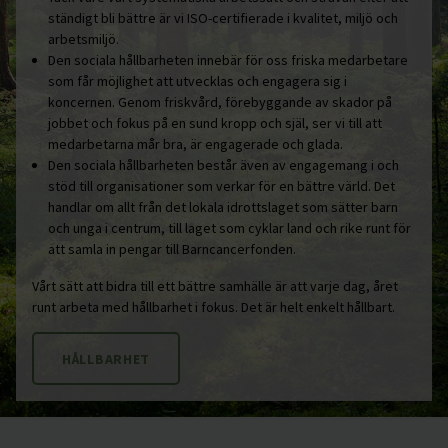
ständigt bli bättre är vi ISO-certifierade i kvalitet, miljö och
arbetsmiljö.
Den sociala hållbarheten innebär för oss friska medarbetare
som får möjlighet att utvecklas och engagera sig i
koncernen. Genom friskvård, förebyggande av skador på
jobbet och fokus på en sund kropp och själ, ser vi till att
medarbetarna mår bra, är engagerade och glada.
Den sociala hållbarheten består även av engagemang i och
stöd till organisationer som verkar för en bättre värld. Det
handlar om allt från det lokala idrottslaget som sätter barn
och unga i centrum, till laget som cyklar land och rike runt för
att samla in pengar till Barncancerfonden.
Vårt sätt att bidra till ett bättre samhälle är att varje dag, året
runt arbeta med hållbarhet i fokus. Det är helt enkelt hållbart.
HÅLLBARHET