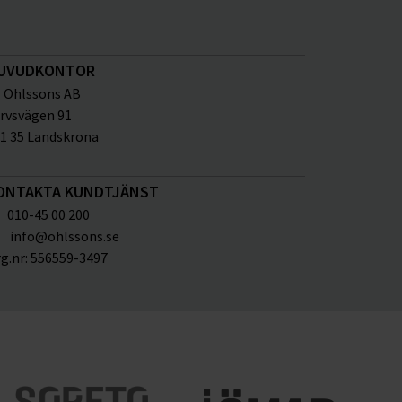
UVUDKONTOR
Ohlssons AB
rvsvägen 91
1 35 Landskrona
ONTAKTA KUNDTJÄNST
010-45 00 200
info@ohlssons.se
g.nr:
556559-3497