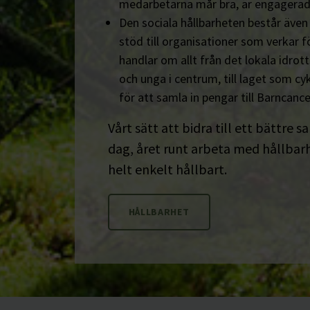
medarbetarna mår bra, är engagerad
Den sociala hållbarheten består äve
stöd till organisationer som verkar fö
handlar om allt från det lokala idrot
och unga i centrum, till laget som cyk
för att samla in pengar till Barncanc
Vårt sätt att bidra till ett bättre s
dag, året runt arbeta med hållbarhe
helt enkelt hållbart.
HÅLLBARHET