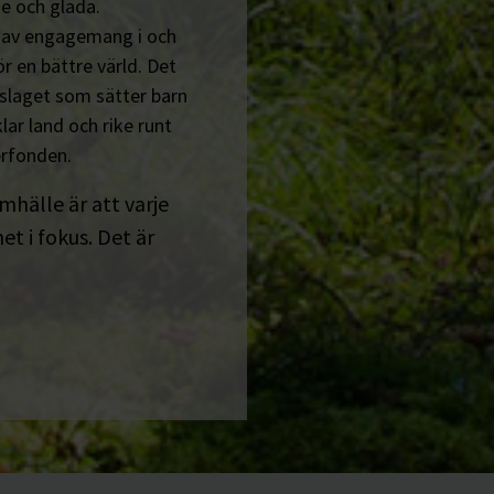
e och glada.
n av engagemang i och
r en bättre värld. Det
tslaget som sätter barn
lar land och rike runt
erfonden.
amhälle är att varje
t i fokus. Det är