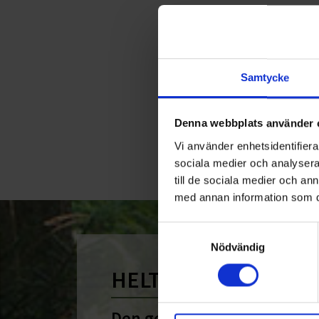
Samtycke
Denna webbplats använder 
Vi använder enhetsidentifierar
sociala medier och analysera 
till de sociala medier och a
med annan information som du 
Samtyckesval
Nödvändig
HELT ENKELT HÅLLB
Den gemensamma nämnare