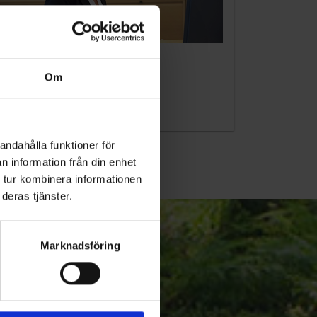
KUNDTJÄNST
Om
010-45 00 200​
info@ohlssons.se
andahålla funktioner för
n information från din enhet
 tur kombinera informationen
deras tjänster.
Marknadsföring