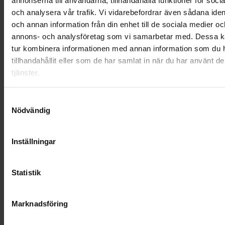
annonserna till användarna, tillhandahålla funktioner för soci
SOCIALT ANSVAR
och analysera vår trafik. Vi vidarebefordrar även sådana ident
och annan information från din enhet till de sociala medier oc
VELLINGE
annons- och analysföretag som vi samarbetar med. Dessa ka
tur kombinera informationen med annan information som du 
tillhandahållit eller som de har samlat in när du har använt d
tjänster.
Samtyckesval
Nödvändig
Inställningar
Statistik
KUNDTJÄNST
Marknadsföring
010-45 00 200​
info@ohlssons.se