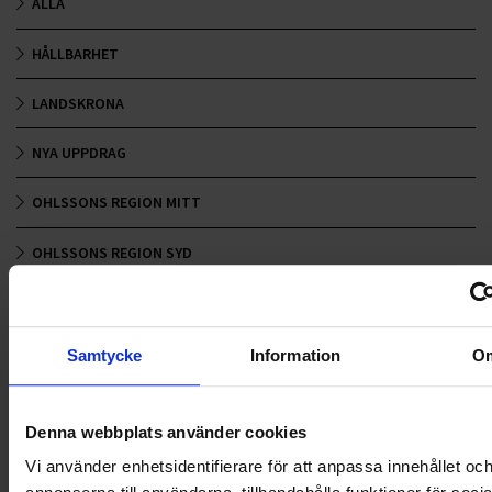
ALLA
HÅLLBARHET
LANDSKRONA
NYA UPPDRAG
OHLSSONS REGION MITT
OHLSSONS REGION SYD
OHLSSONS REGION VÄST
OHLSSONSKOLLEGOR
Samtycke
Information
O
RENHÅLLNING
Denna webbplats använder cookies
SAMARBETEN
Vi använder enhetsidentifierare för att anpassa innehållet oc