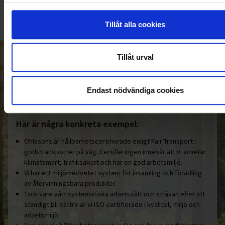
Tillåt alla cookies
Tillåt urval
HELT ENKELT HÅLLBART
Den gemensamma nämnaren i
Endast nödvändiga cookies
Ohlssonsgruppen är vårt hållbara
engagemang.
Här är några konkreta exempel:
Ohlssons är hållbarhetscertifierade enligt Fair Transport i
godstransporter på väg. Certifieringen innebär att vi arbetar
klimatsmart, trafiksäkert och har en god arbetsmiljö.
Vi har ett miljömedvetet system för insamling och förädling
av återvinningsbara produkter.
Tack vare vårt systematiska arbetssätt och strävan efter att
ständigt bli bättre är vi ISO-certifierade i kvalitet, miljö och
arbetsmiljö.