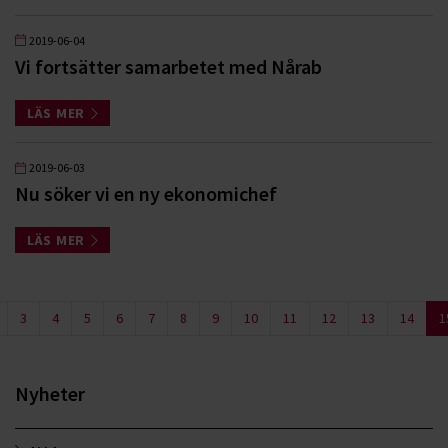
2019-06-04
Vi fortsätter samarbetet med Nårab
LÄS MER
2019-06-03
Nu söker vi en ny ekonomichef
LÄS MER
3
4
5
6
7
8
9
10
11
12
13
14
1
Nyheter