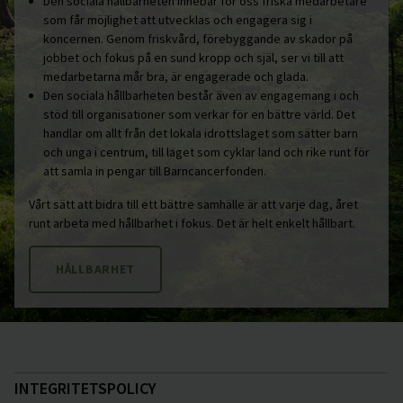
Den sociala hållbarheten innebär för oss friska medarbetare
som får möjlighet att utvecklas och engagera sig i
koncernen. Genom friskvård, förebyggande av skador på
jobbet och fokus på en sund kropp och själ, ser vi till att
medarbetarna mår bra, är engagerade och glada.
Den sociala hållbarheten består även av engagemang i och
stöd till organisationer som verkar för en bättre värld. Det
handlar om allt från det lokala idrottslaget som sätter barn
och unga i centrum, till laget som cyklar land och rike runt för
att samla in pengar till Barncancerfonden.
Vårt sätt att bidra till ett bättre samhälle är att varje dag, året
runt arbeta med hållbarhet i fokus. Det är helt enkelt hållbart.
HÅLLBARHET
INTEGRITETSPOLICY