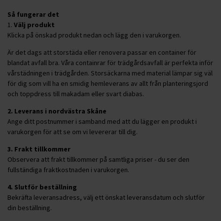
Så fungerar det
1.
Välj produkt
Klicka på önskad produkt nedan och lägg den i varukorgen.
Är det dags att storstäda eller renovera passar en container för
blandat avfall bra. Våra containrar för trädgårdsavfall är perfekta inför
vårstädningen i trädgården. Storsäckarna med material lämpar sig väl
för dig som vill ha en smidig hemleverans av allt från planteringsjord
och toppdress till makadam eller svart diabas.
2. Leverans i nordvästra Skåne
Ange ditt postnummer i samband med att du lägger en produkt i
varukorgen för att se om vi levererar till dig.
3. Frakt tillkommer
Observera att frakt tillkommer på samtliga priser - du ser den
fullständiga fraktkostnaden i varukorgen.
4. Slutför beställning
Bekräfta leveransadress, välj ett önskat leveransdatum och slutför
din beställning.