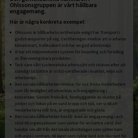
Ohlssonsgruppen är vårt hållbara
engagemang.
Här är några konkreta exempel:
Ohlssons är hållbarhetscertifierade enligt Fair Transport i
godstransporter på väg. Certifieringen innebär att vi arbetar
klimatsmart, trafiksäkert och har en god arbetsmiljö.
Vi har ett miljömedvetet system för insamling och förädling
av återvinningsbara produkter.
Tack vare vårt systematiska arbetssätt och strävan efter att
ständigt bli bättre är vi ISO-certifierade i kvalitet, miljö och
arbetsmiljö.
Den sociala hållbarheten innebär för oss friska medarbetare
som får möjlighet att utvecklas och engagera sig i
koncernen. Genom friskvård, förebyggande av skador på
jobbet och fokus på en sund kropp och själ, ser vi till att
medarbetarna mår bra, är engagerade och glada.
Den sociala hållbarheten består även av engagemang i och
stöd till organisationer som verkar för en bättre värld. Det
handlar om allt från det lokala idrottslaget som sätter barn
och unga i centrum, till laget som cyklar land och rike runt för