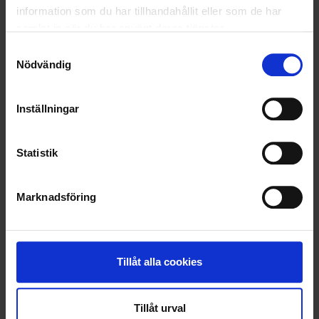
information som du har tillhandahållit eller som de har
samlat in när du har använt deras tjänster.
Samtyckesval
BARKFLIS
TOPPDRESS
Nödvändig
Inställningar
Statistik
Marknadsföring
KOMPOSTJORD
Tillåt alla cookies
Lär dig mer
Tillåt urval