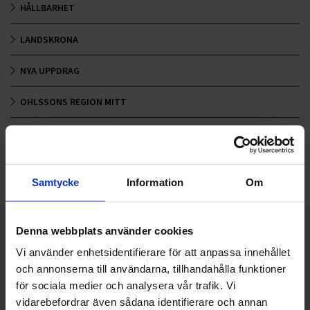
HÅLLBARHET
LANDSKRONA
NYA UPPDRAG
OHLSSONS REGION MITT
OHLSSONS REGION SYD
OHLSSONS REGION VÄST
Samtycke
Information
Om
OHLSSONSKOLLEGOR
RENHÅLLNING
Denna webbplats använder cookies
Vi använder enhetsidentifierare för att anpassa innehållet
SAMARBETEN
och annonserna till användarna, tillhandahålla funktioner
för sociala medier och analysera vår trafik. Vi
SOCIALT ANSVAR
vidarebefordrar även sådana identifierare och annan