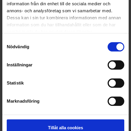
information från din enhet till de sociala medier och
VELLINGE
annons- och analysföretag som vi samarbetar med.
Dessa kan i sin tur kombinera informationen med annan
information som du har tillhandahållit eller som de har
samlat in när du har använt deras tjänster.
Samtyckesval
Nödvändig
Inställningar
Statistik
Marknadsföring
KUNDTJÄNST
010-45 00 200​
info@ohlssons.se
Tillåt alla cookies