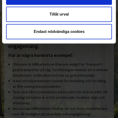
Tillåt urval
HELT ENKELT HÅLLBART
Endast nödvändiga cookies
Den gemensamma nämnaren i
Ohlssonsgruppen är vårt hållbara
engagemang.
Här är några konkreta exempel:
Ohlssons är hållbarhetscertifierade enligt Fair Transport i
godstransporter på väg. Certifieringen innebär att vi arbetar
klimatsmart, trafiksäkert och har en god arbetsmiljö.
Vi har ett miljömedvetet system för insamling och förädling
av återvinningsbara produkter.
Tack vare vårt systematiska arbetssätt och strävan efter att
ständigt bli bättre är vi ISO-certifierade i kvalitet, miljö och
arbetsmiljö.
Den sociala hållbarheten innebär för oss friska medarbetare
som får möjlighet att utvecklas och engagera sig i