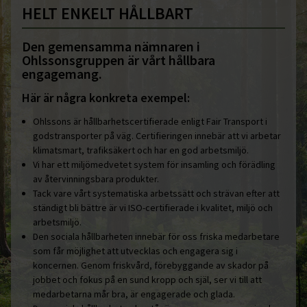
HELT ENKELT HÅLLBART
Den gemensamma nämnaren i
Ohlssonsgruppen är vårt hållbara
engagemang.
Här är några konkreta exempel:
Ohlssons är hållbarhetscertifierade enligt Fair Transport i
godstransporter på väg. Certifieringen innebär att vi arbetar
klimatsmart, trafiksäkert och har en god arbetsmiljö.
Vi har ett miljömedvetet system för insamling och förädling
av återvinningsbara produkter.
Tack vare vårt systematiska arbetssätt och strävan efter att
ständigt bli bättre är vi ISO-certifierade i kvalitet, miljö och
arbetsmiljö.
Den sociala hållbarheten innebär för oss friska medarbetare
som får möjlighet att utvecklas och engagera sig i
koncernen. Genom friskvård, förebyggande av skador på
jobbet och fokus på en sund kropp och själ, ser vi till att
medarbetarna mår bra, är engagerade och glada.