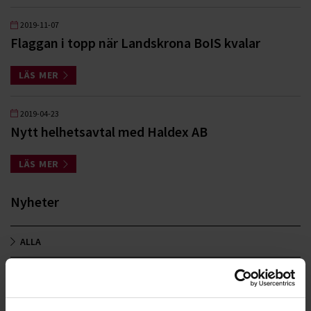
2019-11-07
Flaggan i topp när Landskrona BoIS kvalar
LÄS MER
2019-04-23
Nytt helhetsavtal med Haldex AB
LÄS MER
Nyheter
ALLA
HÅLLBARHET
LANDSKRONA