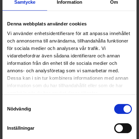
Samtycke
Information
Om
NYA UPPDRAG
Denna webbplats använder cookies
OHLSSONS REGION MITT
Vi använder enhetsidentifierare för att anpassa innehållet
OHLSSONS REGION SYD
och annonserna till användarna, tillhandahålla funktioner
för sociala medier och analysera vår trafik. Vi
OHLSSONS REGION VÄST
vidarebefordrar även sådana identifierare och annan
information från din enhet till de sociala medier och
OHLSSONSKOLLEGOR
annons- och analysföretag som vi samarbetar med.
Dessa kan i sin tur kombinera informationen med annan
RENHÅLLNING
information som du har tillhandahållit eller som de har
samlat in när du har använt deras tjänster.
SAMARBETEN
Samtyckesval
Nödvändig
SOCIALT ANSVAR
VELLINGE
Inställningar