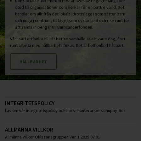
Den sociala hållbarheten består även av engagemang i och
stöd till organisationer som verkar för en bättre värld. Det
handlar om allt från det lokala idrottslaget som sätter barn
och unga i centrum, till laget som cyklar land och rike runt för
att samla in pengar till Barncancerfonden.
Vårt sätt att bidra till ett bättre samhälle är att varje dag, året
runt arbeta med hållbarhet i fokus. Det är helt enkelt hållbart.
HÅLLBARHET
INTEGRITETSPOLICY
Läs om vår integritetspolicy och hur vi hanterar personuppgifter
ALLMÄNNA VILLKOR
Allmänna Villkor Ohlssonsgruppen Ver. 1 2025 07 01