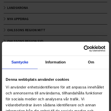
LANDSKRONA
NYA UPPDRAG
OHLSSONS REGION MITT
OHLSSONS REGION SYD
OHLSSONS REGION VÄST
Samtycke
Information
Om
OHLSSONSKOLLEGOR
RENHÅLLNING
Denna webbplats använder cookies
SAMARBETEN
Vi använder enhetsidentifierare för att anpassa innehållet
och annonserna till användarna, tillhandahålla funktioner
SOCIALT ANSVAR
för sociala medier och analysera vår trafik. Vi
vidarebefordrar även sådana identifierare och annan
VELLINGE
information från din enhet till de sociala medier och