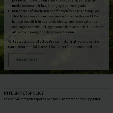
jobbet och fokus på en sund kropp och själ, ser vi till att
medarbetarna mår bra, är engagerade och glada.
Den sociala hållbarheten består även av engagemang i och
stöd till organisationer som verkar för en bättre värld. Det
handlar om allt från det lokala idrottslaget som sätter barn
och unga i centrum, till laget som cyklar land och rike runt för
att samla in pengar till Barncancerfonden.
Vårt sätt att bidra till ett bättre samhälle är att varje dag, året
runt arbeta med hållbarhet i fokus. Det är helt enkelt hållbart.
HÅLLBARHET
INTEGRITETSPOLICY
Läs om vår integritetspolicy och hur vi hanterar personuppgifter