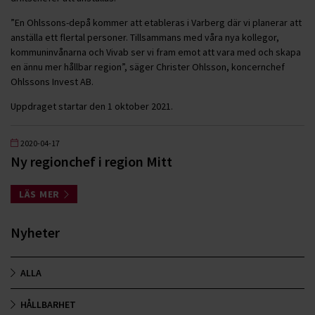
”En Ohlssons-depå kommer att etableras i Varberg där vi planerar att
anställa ett flertal personer. Tillsammans med våra nya kollegor,
kommuninvånarna och Vivab ser vi fram emot att vara med och skapa
en ännu mer hållbar region”, säger Christer Ohlsson, koncernchef
Ohlssons Invest AB.
Uppdraget startar den 1 oktober 2021.
2020-04-17
Ny regionchef i region Mitt
LÄS MER
Nyheter
ALLA
HÅLLBARHET