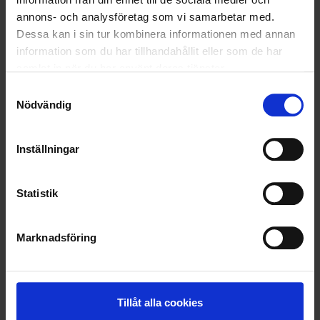
annons- och analysföretag som vi samarbetar med.
Dessa kan i sin tur kombinera informationen med annan
information som du har tillhandahållit eller som de har
samlat in när du har använt deras tjänster.
Samtyckesval
Nödvändig
Inställningar
Statistik
KUNDTJÄNST
Marknadsföring
010-45 00 200​
info@ohlssons.se
Tillåt alla cookies