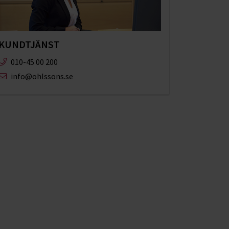
KUNDTJÄNST
010-45 00 200​
info@ohlssons.se