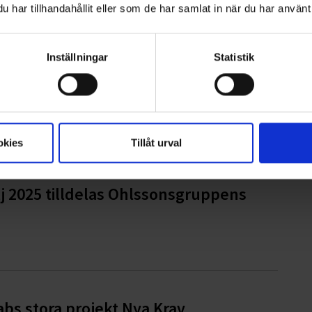
har tillhandahållit eller som de har samlat in när du har använt 
Inställningar
Statistik
lliga brandkår i bygget av
okies
Tillåt urval
 2025 tilldelas Ohlssonsgruppens
abs stora projekt Nya Krav