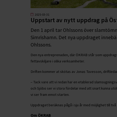
2025-03-31
Uppstart av nytt uppdrag på Ös
Den 1 april tar Ohlssons över slamtöm
Simrishamn. Det nya uppdraget innebä
Ohlssons.
Den nya entreprenaden, där ÖKRAB står som uppdragsg
fettavskiljare i olika verksamheter.
Driften kommer at skötas av Jonas Tuvesson, driftleda
– Tack vare att vi redan har en etablerad slamsugning
och Sjöbo ser vi stora fördelar med att snart kunna utö
vi ser fram emot starten.
Uppdraget beräknas pågå i sju år med möjlighet till två 
Om ÖKRAB