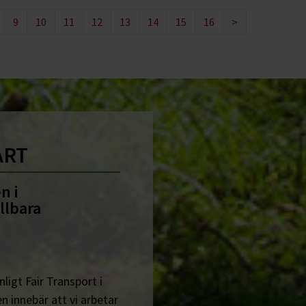
9
10
11
12
13
14
15
16
>
ART
n i
llbara
ligt Fair Transport i
n innebär att vi arbetar