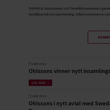
ÖKRAB är Simrishamns och Tomelilla kommuners gemen
hushållsavfall och slamtömning i båda kommunerna som 
KOMMU
2025-10-21
Ohlssons vinner nytt insamling
LÄS MER
2025-10-15
Ohlssons i nytt avtal med Sweda