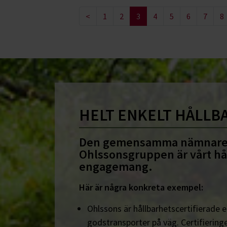
<
1
2
3
4
5
6
7
8
HELT ENKELT HÅLLB
Den gemensamma nämnare
Ohlssonsgruppen är vårt hå
engagemang.
Här är några konkreta exempel:
Ohlssons är hållbarhetscertifierade en
godstransporter på väg. Certifieringe