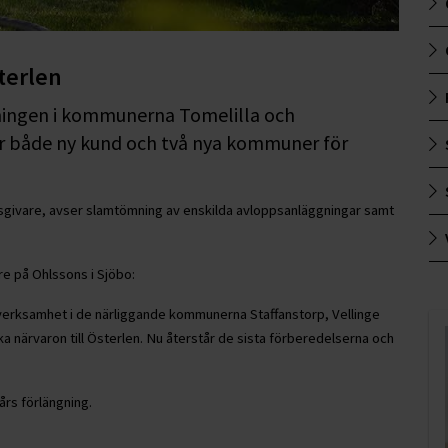
terlen
ningen i kommunerna Tomelilla och
r både ny kund och två nya kommuner för
ivare, avser slamtömning av enskilda avloppsanläggningar samt
re på Ohlssons i Sjöbo:
sverksamhet i de närliggande kommunerna Staffanstorp, Vellinge
ka närvaron till Österlen. Nu återstår de sista förberedelserna och
års förlängning.