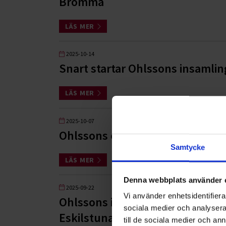
Bromma
LÄS MER
2025-10-14
Snart startar Ohlssons insaml
LÄS MER
2025-10-07
Ohlssons etablerar sig i Värmla
Samtycke
LÄS MER
Denna webbplats använder 
2025-09-22
Vi använder enhetsidentifierar
Ohlssons i nytt uppdrag avsee
sociala medier och analysera 
Eskilstuna kommun
till de sociala medier och a