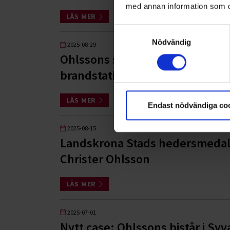
med annan information som du 
LÄS MER
Samtyckesval
Nödvändig
2025-08-29
Ohlssons stöttar Glumslövs frivi
brandstation
LÄS MER
Endast nödvändiga co
2025-08-15
Landskrona Stads hedersmedalj
Christer Ohlsson
LÄS MER
2025-07-01
Nytt case: Ohlssons bistår i Syv