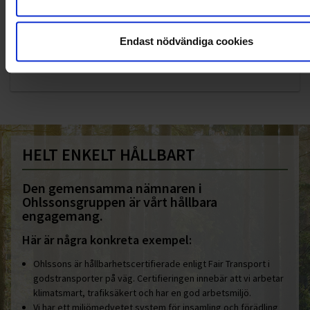
KUNDTJÄNST
Endast nödvändiga cookies
010-45 00 200​
info@ohlssons.se
HELT ENKELT HÅLLBART
Den gemensamma nämnaren i
Ohlssonsgruppen är vårt hållbara
engagemang.
Här är några konkreta exempel:
Ohlssons är hållbarhetscertifierade enligt Fair Transport i
godstransporter på väg. Certifieringen innebär att vi arbetar
klimatsmart, trafiksäkert och har en god arbetsmiljö.
Vi har ett miljömedvetet system för insamling och förädling