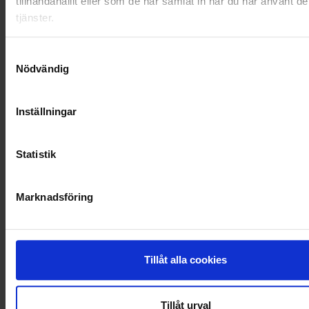
tillhandahållit eller som de har samlat in när du har använt d
RENHÅLLNING
tjänster.
SAMARBETEN
Samtyckesval
Nödvändig
SOCIALT ANSVAR
VELLINGE
Inställningar
Statistik
Marknadsföring
Tillåt alla cookies
Tillåt urval