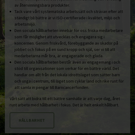
av återvinningsbara produkter.
Tack vare vårt systematiska arbetssätt och strävan efter att
ständigt bli bättre är vi ISO-certifierade i kvalitet, miljö och
arbetsmiljö.
Den sociala hållbarheten innebär för oss friska medarbetare
som får möjlighet att utvecklas och engagera sig i
koncernen. Genom friskvård, förebyggande av skador på
jobbet och fokus på en sund kropp och själ, ser vi till att
medarbetarna mår bra, är engagerade och glada.
Den sociala hållbarheten består även av engagemang i och
stöd till organisationer som verkar för en bättre värld. Det
handlar om allt från det lokala idrottslaget som sätter barn
och unga i centrum, till laget som cyklar land och rike runt för
att samla in pengar till Barncancerfonden.
Vårt sätt att bidra till ett bättre samhälle är att varje dag, året
runt arbeta med hållbarhet i fokus. Det är helt enkelt hållbart.
HÅLLBARHET