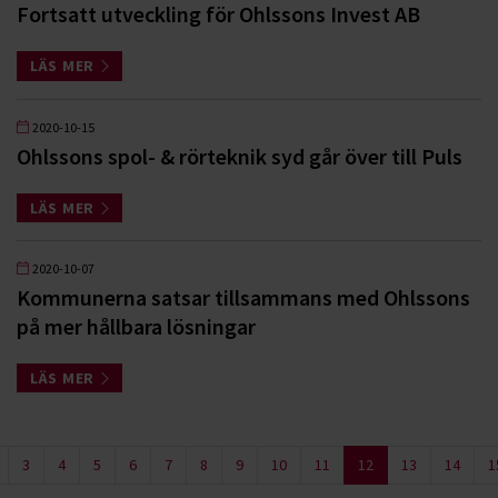
Fortsatt utveckling för Ohlssons Invest AB
LÄS MER
2020-10-15
Ohlssons spol- & rörteknik syd går över till Puls
LÄS MER
2020-10-07
Kommunerna satsar tillsammans med Ohlssons
på mer hållbara lösningar
LÄS MER
3
4
5
6
7
8
9
10
11
12
13
14
1