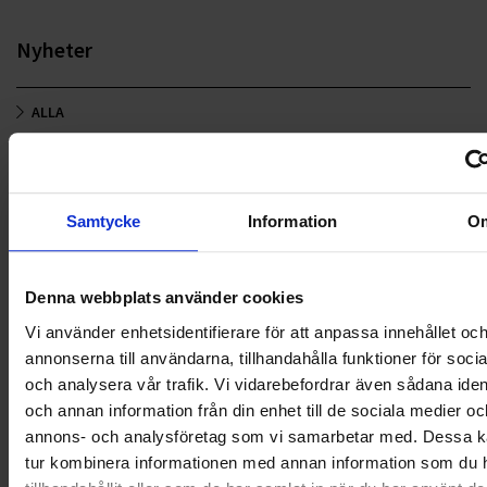
Nyheter
ALLA
HÅLLBARHET
LANDSKRONA
Samtycke
Information
O
NYA UPPDRAG
Denna webbplats använder cookies
OHLSSONS REGION MITT
Vi använder enhetsidentifierare för att anpassa innehållet oc
OHLSSONS REGION SYD
annonserna till användarna, tillhandahålla funktioner för soci
och analysera vår trafik. Vi vidarebefordrar även sådana ident
OHLSSONS REGION VÄST
och annan information från din enhet till de sociala medier oc
annons- och analysföretag som vi samarbetar med. Dessa ka
OHLSSONSKOLLEGOR
tur kombinera informationen med annan information som du 