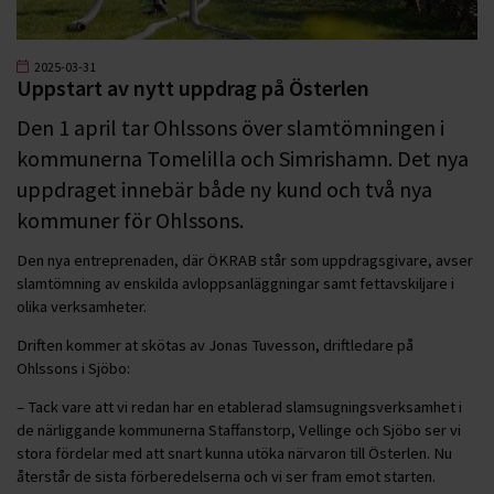
2025-03-31
Uppstart av nytt uppdrag på Österlen
Den 1 april tar Ohlssons över slamtömningen i
kommunerna Tomelilla och Simrishamn. Det nya
uppdraget innebär både ny kund och två nya
kommuner för Ohlssons.
Den nya entreprenaden, där ÖKRAB står som uppdragsgivare, avser
slamtömning av enskilda avloppsanläggningar samt fettavskiljare i
olika verksamheter.
Driften kommer at skötas av Jonas Tuvesson, driftledare på
Ohlssons i Sjöbo:
– Tack vare att vi redan har en etablerad slamsugningsverksamhet i
de närliggande kommunerna Staffanstorp, Vellinge och Sjöbo ser vi
stora fördelar med att snart kunna utöka närvaron till Österlen. Nu
återstår de sista förberedelserna och vi ser fram emot starten.