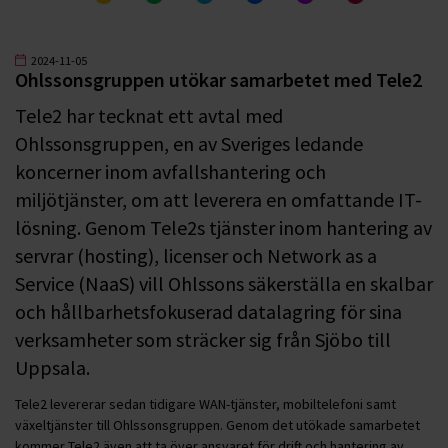
2024-11-05
Ohlssonsgruppen utökar samarbetet med Tele2
Tele2 har tecknat ett avtal med
Ohlssonsgruppen, en av Sveriges ledande
koncerner inom avfallshantering och
miljötjänster, om att leverera en omfattande IT-
lösning. Genom Tele2s tjänster inom hantering av
servrar (hosting), licenser och Network as a
Service (NaaS) vill Ohlssons säkerställa en skalbar
och hållbarhetsfokuserad datalagring för sina
verksamheter som sträcker sig från Sjöbo till
Uppsala.
Tele2 levererar sedan tidigare WAN-tjänster, mobiltelefoni samt
växeltjänster till Ohlssonsgruppen. Genom det utökade samarbetet
kommer Tele2 även att ta över ansvaret för drift och hantering av