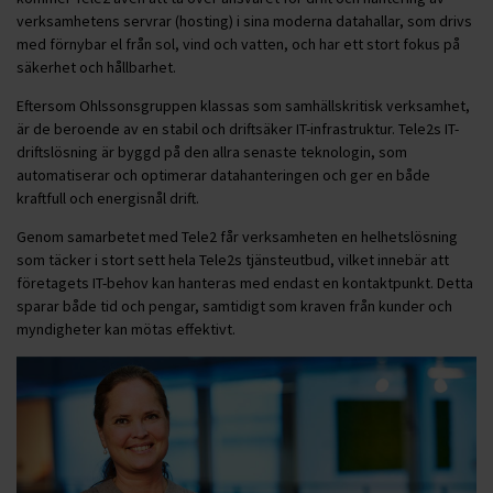
verksamhetens servrar (hosting) i sina moderna datahallar, som drivs
med förnybar el från sol, vind och vatten, och har ett stort fokus på
säkerhet och hållbarhet.
Eftersom Ohlssonsgruppen klassas som samhällskritisk verksamhet,
är de beroende av en stabil och driftsäker IT-infrastruktur. Tele2s IT-
driftslösning är byggd på den allra senaste teknologin, som
automatiserar och optimerar datahanteringen och ger en både
kraftfull och energisnål drift.
Genom samarbetet med Tele2 får verksamheten en helhetslösning
som täcker i stort sett hela Tele2s tjänsteutbud, vilket innebär att
företagets IT-behov kan hanteras med endast en kontaktpunkt. Detta
sparar både tid och pengar, samtidigt som kraven från kunder och
myndigheter kan mötas effektivt.