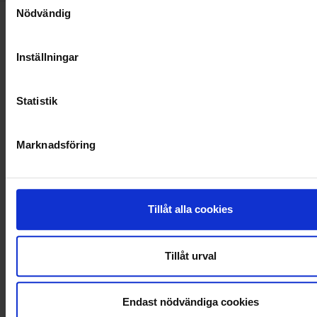
Nödvändig
Nyheter
Inställningar
ALLA
Statistik
HÅLLBARHET
Marknadsföring
LANDSKRONA
NYA UPPDRAG
Tillåt alla cookies
OHLSSONS REGION MITT
OHLSSONS REGION SYD
Tillåt urval
OHLSSONS REGION VÄST
Endast nödvändiga cookies
OHLSSONSKOLLEGOR