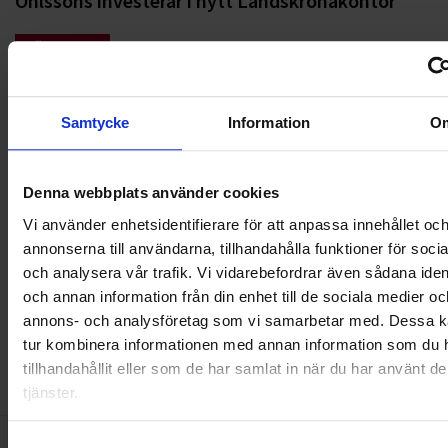
Ohlssons investerar i nytt Landskronakontor
LÄS MER
2021-03-01
Samtycke
Information
O
Ohlssons AB ny entreprenör för hållbar insamling
av hushålls- och trädgårdsavfall i Vellinge
Denna webbplats använder cookies
LÄS MER
Vi använder enhetsidentifierare för att anpassa innehållet oc
annonserna till användarna, tillhandahålla funktioner för soci
2021-03-01
och analysera vår trafik. Vi vidarebefordrar även sådana ident
Ohlssons AB ny entreprenör för hållbar insamling
och annan information från din enhet till de sociala medier oc
av hushållsavfall i Uppsala
annons- och analysföretag som vi samarbetar med. Dessa ka
tur kombinera informationen med annan information som du 
LÄS MER
tillhandahållit eller som de har samlat in när du har använt d
tjänster.
3
4
5
6
7
8
9
10
11
12
13
14
1
Samtyckesval