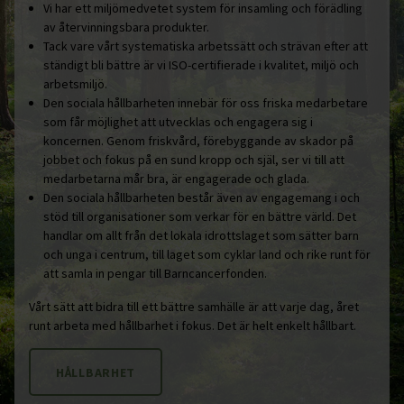
Vi har ett miljömedvetet system för insamling och förädling
av återvinningsbara produkter.
Tack vare vårt systematiska arbetssätt och strävan efter att
ständigt bli bättre är vi ISO-certifierade i kvalitet, miljö och
arbetsmiljö.
Den sociala hållbarheten innebär för oss friska medarbetare
som får möjlighet att utvecklas och engagera sig i
koncernen. Genom friskvård, förebyggande av skador på
jobbet och fokus på en sund kropp och själ, ser vi till att
medarbetarna mår bra, är engagerade och glada.
Den sociala hållbarheten består även av engagemang i och
stöd till organisationer som verkar för en bättre värld. Det
handlar om allt från det lokala idrottslaget som sätter barn
och unga i centrum, till laget som cyklar land och rike runt för
att samla in pengar till Barncancerfonden.
Vårt sätt att bidra till ett bättre samhälle är att varje dag, året
runt arbeta med hållbarhet i fokus. Det är helt enkelt hållbart.
HÅLLBARHET