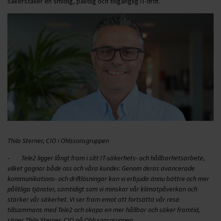
säkerställer en smidig, pålitlig och tillgänglig IT-drift.
Thilo Sterner, CIO i Ohlssonsgruppen
-
Tele2 ligger långt fram i sitt IT-säkerhets- och hållbarhetsarbete,
vilket gagnar både oss och våra kunder. Genom deras avancerade
kommunikations- och driftlösningar kan vi erbjuda ännu bättre och mer
pålitliga tjänster, samtidigt som vi minskar vår klimatpåverkan och
stärker vår säkerhet. Vi ser fram emot att fortsätta vår resa
tillsammans med Tele2 och skapa en mer hållbar och säker framtid,
säger Thilo Sterner, CIO på Ohlssonsgruppen.