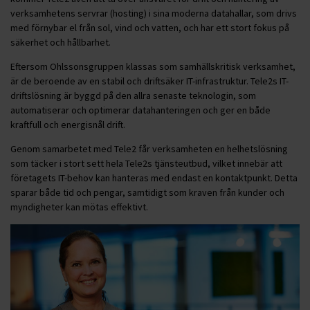
verksamhetens servrar (hosting) i sina moderna datahallar, som drivs
med förnybar el från sol, vind och vatten, och har ett stort fokus på
säkerhet och hållbarhet.
Eftersom Ohlssonsgruppen klassas som samhällskritisk verksamhet,
är de beroende av en stabil och driftsäker IT-infrastruktur. Tele2s IT-
driftslösning är byggd på den allra senaste teknologin, som
automatiserar och optimerar datahanteringen och ger en både
kraftfull och energisnål drift.
Genom samarbetet med Tele2 får verksamheten en helhetslösning
som täcker i stort sett hela Tele2s tjänsteutbud, vilket innebär att
företagets IT-behov kan hanteras med endast en kontaktpunkt. Detta
sparar både tid och pengar, samtidigt som kraven från kunder och
myndigheter kan mötas effektivt.