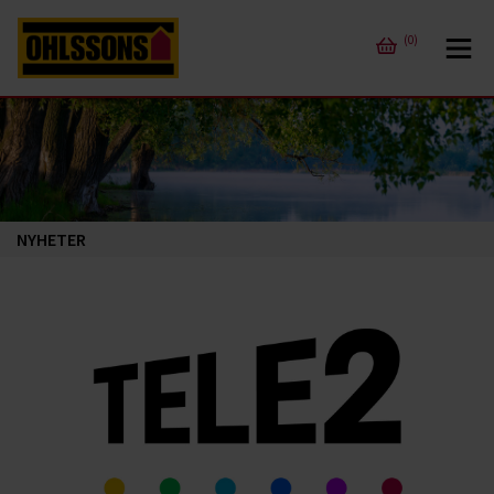
(0)
NYHETER