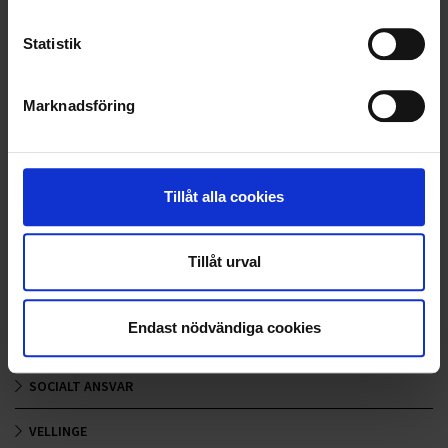
LANDSKRONA
Statistik
NYA UPPDRAG
Marknadsföring
OHLSSONS REGION MITT
OHLSSONS REGION SYD
Tillåt alla cookies
OHLSSONS REGION VÄST
OHLSSONSKOLLEGOR
Tillåt urval
RENHÅLLNING
Endast nödvändiga cookies
SAMARBETEN
SOCIALT ANSVAR
VELLINGE