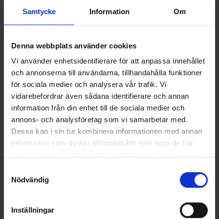
Samtycke
Information
Om
Om Tele2
Tele2 är en ledande telekomoperatör med huvudkontor i Stockholm.
Företaget erbjuder ett brett utbud av tjänster med fokus på
Denna webbplats använder cookies
tillgänglighet, säkerhet och hållbarhet. 2024 utsågs Tele2 till Sveriges
Vi använder enhetsidentifierare för att anpassa innehållet
mest hållbara företag, och hamnade på plats 37 globalt, när Time
och annonserna till användarna, tillhandahålla funktioner
Magazine och Statista publicerade en lista över världens mest
hållbara företag.
för sociala medier och analysera vår trafik. Vi
vidarebefordrar även sådana identifierare och annan
Tele2 grundades 1993 och är noterat på Nasdaq Stockholm. Under 2023
information från din enhet till de sociala medier och
omsatte bolaget 29 miljarder kronor, med en underliggande EBITDAaL på
annons- och analysföretag som vi samarbetar med.
10 miljarder kronor. För de senaste nyheterna och finansiella definitioner,
Dessa kan i sin tur kombinera informationen med annan
vänligen se
www.tele2.com
.
information som du har tillhandahållit eller som de har
samlat in när du har använt deras tjänster.
Nyheter
Samtyckesval
Nödvändig
ALLA
HÅLLBARHET
Inställningar