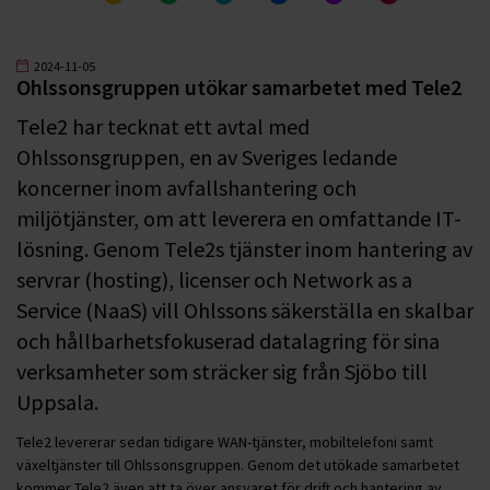
2024-11-05
Ohlssonsgruppen utökar samarbetet med Tele2
Tele2 har tecknat ett avtal med
Ohlssonsgruppen, en av Sveriges ledande
koncerner inom avfallshantering och
miljötjänster, om att leverera en omfattande IT-
lösning. Genom Tele2s tjänster inom hantering av
servrar (hosting), licenser och Network as a
Service (NaaS) vill Ohlssons säkerställa en skalbar
och hållbarhetsfokuserad datalagring för sina
verksamheter som sträcker sig från Sjöbo till
Uppsala.
Tele2 levererar sedan tidigare WAN-tjänster, mobiltelefoni samt
växeltjänster till Ohlssonsgruppen. Genom det utökade samarbetet
kommer Tele2 även att ta över ansvaret för drift och hantering av