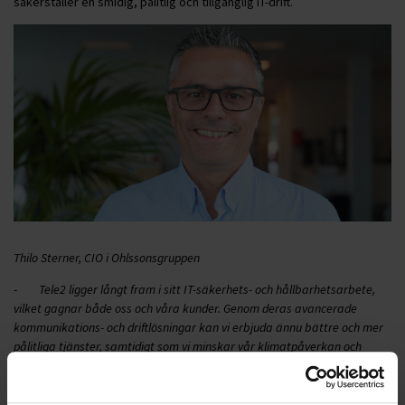
säkerställer en smidig, pålitlig och tillgänglig IT-drift.
Thilo Sterner, CIO i Ohlssonsgruppen
-
Tele2 ligger långt fram i sitt IT-säkerhets- och hållbarhetsarbete,
vilket gagnar både oss och våra kunder. Genom deras avancerade
kommunikations- och driftlösningar kan vi erbjuda ännu bättre och mer
pålitliga tjänster, samtidigt som vi minskar vår klimatpåverkan och
stärker vår säkerhet. Vi ser fram emot att fortsätta vår resa
tillsammans med Tele2 och skapa en mer hållbar och säker framtid,
säger Thilo Sterner, CIO på Ohlssonsgruppen.