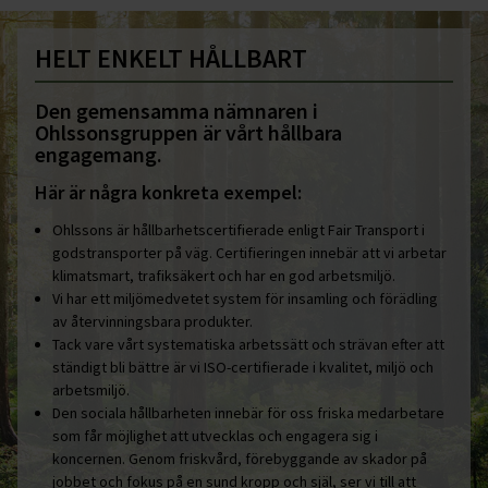
HELT ENKELT HÅLLBART
Den gemensamma nämnaren i
Ohlssonsgruppen är vårt hållbara
engagemang.
Här är några konkreta exempel:
Ohlssons är hållbarhetscertifierade enligt Fair Transport i
godstransporter på väg. Certifieringen innebär att vi arbetar
klimatsmart, trafiksäkert och har en god arbetsmiljö.
Vi har ett miljömedvetet system för insamling och förädling
av återvinningsbara produkter.
Tack vare vårt systematiska arbetssätt och strävan efter att
ständigt bli bättre är vi ISO-certifierade i kvalitet, miljö och
arbetsmiljö.
Den sociala hållbarheten innebär för oss friska medarbetare
som får möjlighet att utvecklas och engagera sig i
koncernen. Genom friskvård, förebyggande av skador på
jobbet och fokus på en sund kropp och själ, ser vi till att