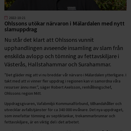
2022-10-21
Ohlssons utökar närvaron i Mälardalen med nytt
slamuppdrag
Nu står det klart att Ohlssons vunnit
upphandlingen avseende insamling av slam från
enskilda avlopp och tömning av fettavskiljare i
Västerås, Hallstahammar och Surahammar.
”Det gläder mig att vi nu breddar vår närvaro i Mälardalen ytterligare. I
takt med att vi vinner fler uppdrag i regionen kan vi samordna våra
resurser ännu mer.”, säger Robert Axelsson, renhållningschef,
Ohlssons region Mitt.
Uppdragsgivaren, Vafabmiljö Kommunalförbund, tillhandahåller och
utvecklar avfallstjänster för ca 340 000 invånare. Det nya uppdraget,
som innefattar tömning av septiktankar, trekammarbrunnar och
fettavskiljare, är en viktig del i det arbetet.