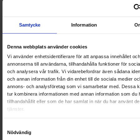
NYA UPPDRAG
OHLSSONS REGION MITT
Samtycke
Information
O
OHLSSONS REGION SYD
Denna webbplats använder cookies
OHLSSONS REGION VÄST
Vi använder enhetsidentifierare för att anpassa innehållet oc
annonserna till användarna, tillhandahålla funktioner för soci
OHLSSONSKOLLEGOR
och analysera vår trafik. Vi vidarebefordrar även sådana ident
och annan information från din enhet till de sociala medier oc
RENHÅLLNING
annons- och analysföretag som vi samarbetar med. Dessa ka
tur kombinera informationen med annan information som du 
SAMARBETEN
tillhandahållit eller som de har samlat in när du har använt d
SOCIALT ANSVAR
tjänster.
VELLINGE
Samtyckesval
Nödvändig