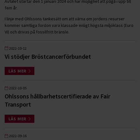
Avtalet startar den 1 januari 2024 och har möjlighet att pågå i upp till
fem år.
I linje med Ohlssons tankesätt om att värna om jordens resurser
kommer samtliga fordon vara klassade enligt högsta miljöklass (Euro
VI) och drivas på fossilfritt bränsle.
2022-10-12
Vi stödjer Bröstcancerförbundet
LÄS MER
2022-10-05
Ohlssons hållbarhetscertifierade av Fair
Transport
LÄS MER
2022-09-16