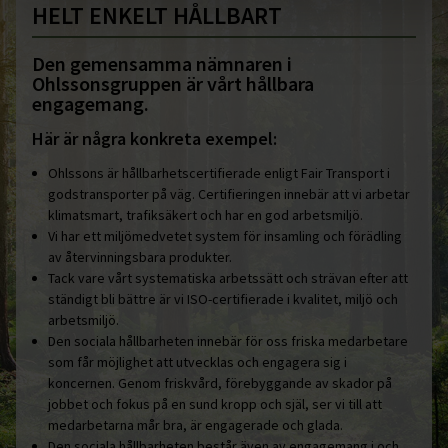
HELT ENKELT HÅLLBART
Den gemensamma nämnaren i
Ohlssonsgruppen är vårt hållbara
engagemang.
Här är några konkreta exempel:
Ohlssons är hållbarhetscertifierade enligt Fair Transport i
godstransporter på väg. Certifieringen innebär att vi arbetar
klimatsmart, trafiksäkert och har en god arbetsmiljö.
Vi har ett miljömedvetet system för insamling och förädling
av återvinningsbara produkter.
Tack vare vårt systematiska arbetssätt och strävan efter att
ständigt bli bättre är vi ISO-certifierade i kvalitet, miljö och
arbetsmiljö.
Den sociala hållbarheten innebär för oss friska medarbetare
som får möjlighet att utvecklas och engagera sig i
koncernen. Genom friskvård, förebyggande av skador på
jobbet och fokus på en sund kropp och själ, ser vi till att
medarbetarna mår bra, är engagerade och glada.
Den sociala hållbarheten består även av engagemang i och