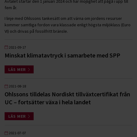
Avtalet startar den 1 januari 2024 och har möjlighet att pågå i upp till
fem år.
I linje med Ohlssons tankesätt om att värna om jordens resurser
kommer samtliga fordon vara klassade enligt högsta miljöklass (Euro
VI) och drivas på fossilfritt bränsle.
2021-09-17
Minskat klimatavtryck i samarbete med SPP
LÄS MER
2021-08-18
Ohlssons tilldelas Nordiskt tillväxtcertifikat från
UC – fortsätter växa i hela landet
LÄS MER
2021-07-07