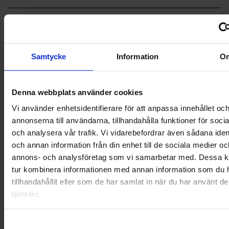
LANDSKRONA
NYA UPPDRAG
Samtycke
Information
O
OHLSSONS REGION MITT
OHLSSONS REGION SYD
Denna webbplats använder cookies
Vi använder enhetsidentifierare för att anpassa innehållet oc
OHLSSONS REGION VÄST
annonserna till användarna, tillhandahålla funktioner för soci
och analysera vår trafik. Vi vidarebefordrar även sådana ident
OHLSSONSKOLLEGOR
och annan information från din enhet till de sociala medier oc
annons- och analysföretag som vi samarbetar med. Dessa ka
RENHÅLLNING
tur kombinera informationen med annan information som du 
SAMARBETEN
tillhandahållit eller som de har samlat in när du har använt d
tjänster.
SOCIALT ANSVAR
Samtyckesval
VELLINGE