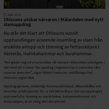
2022-10-21
Ohlssons utökar närvaron i Mälardalen med nytt
slamuppdrag
Nu står det klart att Ohlssons vunnit
upphandlingen avseende insamling av slam från
enskilda avlopp och tömning av fettavskiljare i
Västerås, Hallstahammar och Surahammar.
”Det gläder mig att vi nu breddar vår närvaro i Mälardalen ytterligare. I
takt med att vi vinner fler uppdrag i regionen kan vi samordna våra
resurser ännu mer.”, säger Robert Axelsson, renhållningschef,
Ohlssons region Mitt.
Uppdragsgivaren, Vafabmiljö Kommunalförbund, tillhandahåller och
utvecklar avfallstjänster för ca 340 000 invånare. Det nya uppdraget,
som innefattar tömning av septiktankar, trekammarbrunnar och
fettavskiljare, är en viktig del i det arbetet.