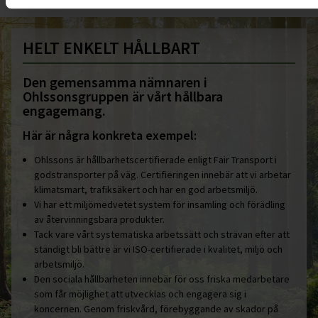
HELT ENKELT HÅLLBART
Den gemensamma nämnaren i
Ohlssonsgruppen är vårt hållbara
engagemang.
Här är några konkreta exempel:
Ohlssons är hållbarhetscertifierade enligt Fair Transport i
godstransporter på väg. Certifieringen innebär att vi arbetar
klimatsmart, trafiksäkert och har en god arbetsmiljö.
Vi har ett miljömedvetet system för insamling och förädling
av återvinningsbara produkter.
Tack vare vårt systematiska arbetssätt och strävan efter att
ständigt bli bättre är vi ISO-certifierade i kvalitet, miljö och
arbetsmiljö.
Den sociala hållbarheten innebär för oss friska medarbetare
som får möjlighet att utvecklas och engagera sig i
koncernen. Genom friskvård, förebyggande av skador på