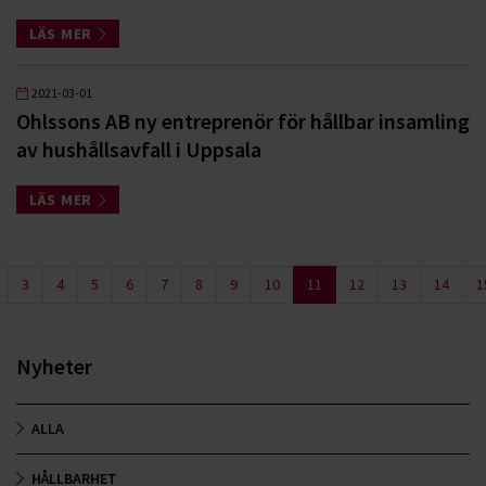
LÄS MER
2021-03-01
Ohlssons AB ny entreprenör för hållbar insamling
av hushållsavfall i Uppsala
LÄS MER
3
4
5
6
7
8
9
10
11
12
13
14
1
Nyheter
ALLA
HÅLLBARHET