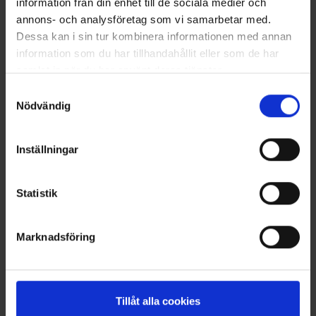
LÄS MER
information från din enhet till de sociala medier och
annons- och analysföretag som vi samarbetar med.
Dessa kan i sin tur kombinera informationen med annan
2020-02-24
information som du har tillhandahållit eller som de har
Ohlssons går in som hållbar partner till Hittarps
samlat in när du har använt deras tjänster.
IK
Samtyckesval
Nödvändig
LÄS MER
2019-11-07
Inställningar
Flaggan i topp när Landskrona BoIS kvalar
Statistik
LÄS MER
Nyheter
Marknadsföring
ALLA
Tillåt alla cookies
HÅLLBARHET