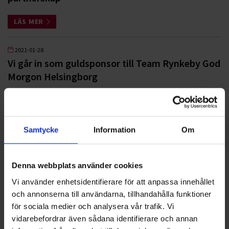
LÄS MER
2021-01-28
Vi går in som guldsponsor till Team Rynkeby God
Morgon Helsingborg
LÄS MER
2020-09-01
Samtycke
Information
Om
Ohlssons sponsrar Skånela IF Handboll i Sigtuna
LÄS MER
Denna webbplats använder cookies
Vi använder enhetsidentifierare för att anpassa innehållet
2020-04-14
och annonserna till användarna, tillhandahålla funktioner
SPP blir vår nya, hållbara pensionspartner
för sociala medier och analysera vår trafik. Vi
vidarebefordrar även sådana identifierare och annan