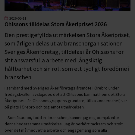
2026-05-11
Ohlssons tilldelas Stora Åkeripriset 2026
Den prestigefyllda utmärkelsen Stora Åkeripriset,
som årligen delas ut av branschorganisationen
Sveriges Åkeriföretag, tilldelas i år Ohlssons för
sitt ansvarsfulla arbete med långsiktig
hållbarhet och sin roll som ett tydligt föredöme i
branschen.
I samband med Sveriges Åkeriföretags årsmöte i Örebro under
fredagskvällen avslöjades det att Ohlssons kammat hem det Stora
Åkeripriset i år. Ohlssonsgruppens grundare, tillika koncernchef, var
på plats i Örebro och tog emot utmärkelsen.
– Som åkarson, född in i branschen, känner jag mig ödmjuk inför
denna hedersamma utmärkelse. Jag är oerhört tacksam och stolt
över det målmedvetna arbete och engagemang som alla