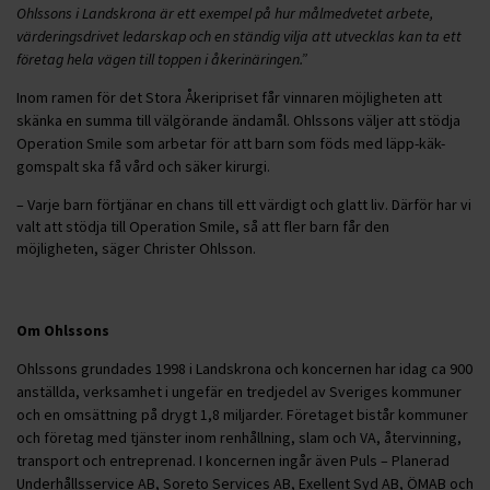
Ohlssons i Landskrona är ett exempel på hur målmedvetet arbete,
värderingsdrivet ledarskap och en ständig vilja att utvecklas kan ta ett
företag hela vägen till toppen i åkerinäringen.”
Inom ramen för det Stora Åkeripriset får vinnaren möjligheten att
skänka en summa till välgörande ändamål. Ohlssons väljer att stödja
Operation Smile som arbetar för att barn som föds med läpp-käk-
gomspalt ska få vård och säker kirurgi.
– Varje barn förtjänar en chans till ett värdigt och glatt liv. Därför har vi
valt att stödja till Operation Smile, så att fler barn får den
möjligheten, säger Christer Ohlsson.
Om Ohlssons
Ohlssons grundades 1998 i Landskrona och koncernen har idag ca 900
anställda, verksamhet i ungefär en tredjedel av Sveriges kommuner
och en omsättning på drygt 1,8 miljarder. Företaget bistår kommuner
och företag med tjänster inom renhållning, slam och VA, återvinning,
transport och entreprenad. I koncernen ingår även Puls – Planerad
Underhållsservice AB, Soreto Services AB, Exellent Syd AB, ÖMAB och