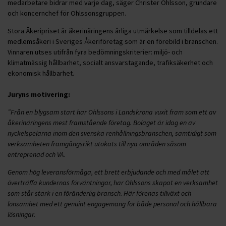
medarbetare bidrar med varje dag, säger Christer Ohlsson, grundare
och koncernchef för Ohlssonsgruppen.
Stora Åkeripriset är åkerinäringens årliga utmärkelse som tilldelas ett
medlemsåkeri i Sveriges Åkeriföretag som är en förebild i branschen.
Vinnaren utses utifrån fyra bedömningskriterier: miljö- och
klimatmässig hållbarhet, socialt ansvarstagande, trafiksäkerhet och
ekonomisk hållbarhet.
Juryns motivering:
”Från en blygsam start har Ohlssons i Landskrona vuxit fram som ett av
åkerinäringens mest framstående företag. Bolaget är idag en av
nyckelspelarna inom den svenska renhållningsbranschen, samtidigt som
verksamheten framgångsrikt utökats till nya områden såsom
entreprenad och VA.
Genom hög leveransförmåga, ett brett erbjudande och med målet att
överträffa kundernas förväntningar, har Ohlssons skapat en verksamhet
som står stark i en föränderlig bransch. Här förenas tillväxt och
lönsamhet med ett genuint engagemang för både personal och hållbara
lösningar.