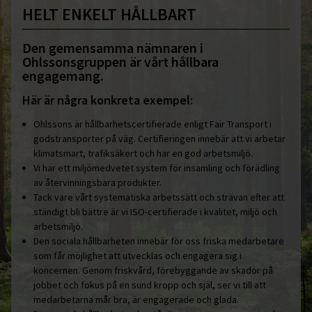
HELT ENKELT HÅLLBART
Den gemensamma nämnaren i
Ohlssonsgruppen är vårt hållbara
engagemang.
Här är några konkreta exempel:
Ohlssons är hållbarhetscertifierade enligt Fair Transport i
godstransporter på väg. Certifieringen innebär att vi arbetar
klimatsmart, trafiksäkert och har en god arbetsmiljö.
Vi har ett miljömedvetet system för insamling och förädling
av återvinningsbara produkter.
Tack vare vårt systematiska arbetssätt och strävan efter att
ständigt bli bättre är vi ISO-certifierade i kvalitet, miljö och
arbetsmiljö.
Den sociala hållbarheten innebär för oss friska medarbetare
som får möjlighet att utvecklas och engagera sig i
koncernen. Genom friskvård, förebyggande av skador på
jobbet och fokus på en sund kropp och själ, ser vi till att
medarbetarna mår bra, är engagerade och glada.