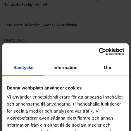
Tintorella Fastigheter AB.
Foto: Mats Hellström, Svensk Åkeritidning
2021-03-01
Ohlssons AB ny entreprenör för hållbar insamling
av hushålls- och trädgårdsavfall i Vellinge
Samtycke
Information
Om
LÄS MER
Nyheter
Denna webbplats använder cookies
Vi använder enhetsidentifierare för att anpassa innehållet
ALLA
och annonserna till användarna, tillhandahålla funktioner
för sociala medier och analysera vår trafik. Vi
HÅLLBARHET
vidarebefordrar även sådana identifierare och annan
information från din enhet till de sociala medier och
LANDSKRONA