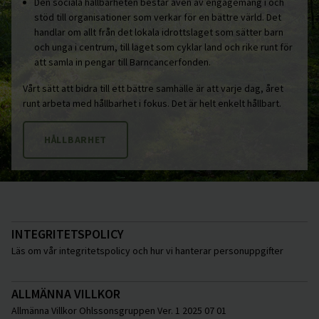
Den sociala hållbarheten består även av engagemang i och
stöd till organisationer som verkar för en bättre värld. Det
handlar om allt från det lokala idrottslaget som sätter barn
och unga i centrum, till laget som cyklar land och rike runt för
att samla in pengar till Barncancerfonden.
Vårt sätt att bidra till ett bättre samhälle är att varje dag, året
runt arbeta med hållbarhet i fokus. Det är helt enkelt hållbart.
HÅLLBARHET
INTEGRITETSPOLICY
Läs om vår integritetspolicy och hur vi hanterar personuppgifter
ALLMÄNNA VILLKOR
Allmänna Villkor Ohlssonsgruppen Ver. 1 2025 07 01