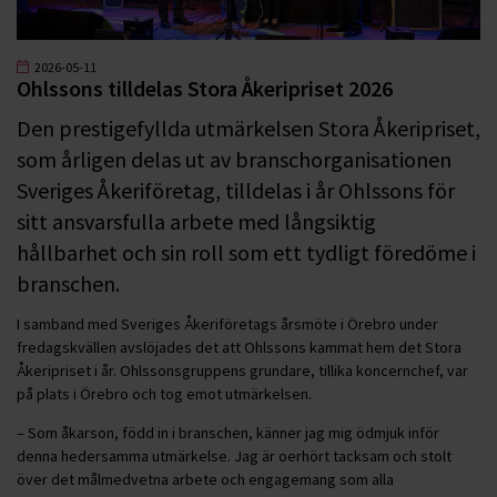
2026-05-11
Ohlssons tilldelas Stora Åkeripriset 2026
Den prestigefyllda utmärkelsen Stora Åkeripriset,
som årligen delas ut av branschorganisationen
Sveriges Åkeriföretag, tilldelas i år Ohlssons för
sitt ansvarsfulla arbete med långsiktig
hållbarhet och sin roll som ett tydligt föredöme i
branschen.
I samband med Sveriges Åkeriföretags årsmöte i Örebro under
fredagskvällen avslöjades det att Ohlssons kammat hem det Stora
Åkeripriset i år. Ohlssonsgruppens grundare, tillika koncernchef, var
på plats i Örebro och tog emot utmärkelsen.
– Som åkarson, född in i branschen, känner jag mig ödmjuk inför
denna hedersamma utmärkelse. Jag är oerhört tacksam och stolt
över det målmedvetna arbete och engagemang som alla