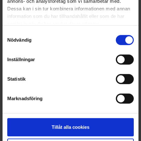
annons- och analysföretag som vi samarbetar med.
Dessa kan i sin tur kombinera informationen med annan
NYA UPPDRAG
information som du har tillhandahållit eller som de har
samlat in när du har använt deras tjänster.
OHLSSONS REGION MITT
Samtyckesval
OHLSSONS REGION SYD
Nödvändig
OHLSSONS REGION VÄST
Inställningar
OHLSSONSKOLLEGOR
Statistik
RENHÅLLNING
SAMARBETEN
Marknadsföring
SOCIALT ANSVAR
VELLINGE
Tillåt alla cookies