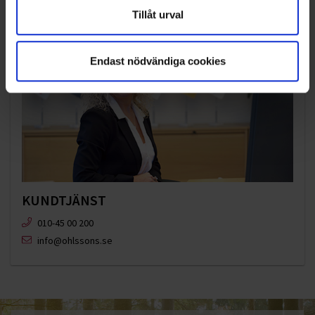
Tillåt urval
Endast nödvändiga cookies
KUNDTJÄNST
010-45 00 200​
info@ohlssons.se