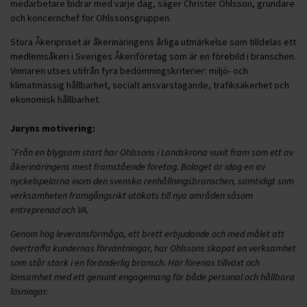
medarbetare bidrar med varje dag, säger Christer Ohlsson, grundare
och koncernchef för Ohlssonsgruppen.
Stora Åkeripriset är åkerinäringens årliga utmärkelse som tilldelas ett
medlemsåkeri i Sveriges Åkeriföretag som är en förebild i branschen.
Vinnaren utses utifrån fyra bedömningskriterier: miljö- och
klimatmässig hållbarhet, socialt ansvarstagande, trafiksäkerhet och
ekonomisk hållbarhet.
Juryns motivering:
”Från en blygsam start har Ohlssons i Landskrona vuxit fram som ett av
åkerinäringens mest framstående företag. Bolaget är idag en av
nyckelspelarna inom den svenska renhållningsbranschen, samtidigt som
verksamheten framgångsrikt utökats till nya områden såsom
entreprenad och VA.
Genom hög leveransförmåga, ett brett erbjudande och med målet att
överträffa kundernas förväntningar, har Ohlssons skapat en verksamhet
som står stark i en föränderlig bransch. Här förenas tillväxt och
lönsamhet med ett genuint engagemang för både personal och hållbara
lösningar.