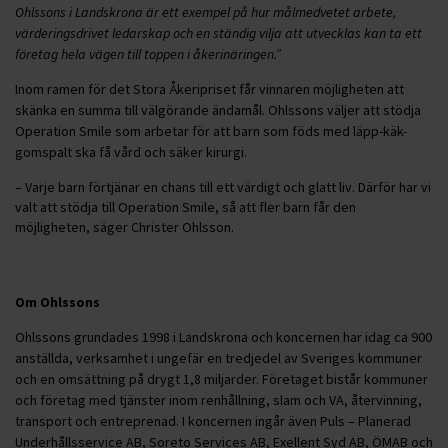
Ohlssons i Landskrona är ett exempel på hur målmedvetet arbete,
värderingsdrivet ledarskap och en ständig vilja att utvecklas kan ta ett
företag hela vägen till toppen i åkerinäringen.”
Inom ramen för det Stora Åkeripriset får vinnaren möjligheten att
skänka en summa till välgörande ändamål. Ohlssons väljer att stödja
Operation Smile som arbetar för att barn som föds med läpp-käk-
gomspalt ska få vård och säker kirurgi.
– Varje barn förtjänar en chans till ett värdigt och glatt liv. Därför har vi
valt att stödja till Operation Smile, så att fler barn får den
möjligheten, säger Christer Ohlsson.
Om Ohlssons
Ohlssons grundades 1998 i Landskrona och koncernen har idag ca 900
anställda, verksamhet i ungefär en tredjedel av Sveriges kommuner
och en omsättning på drygt 1,8 miljarder. Företaget bistår kommuner
och företag med tjänster inom renhållning, slam och VA, återvinning,
transport och entreprenad. I koncernen ingår även Puls – Planerad
Underhållsservice AB, Soreto Services AB, Exellent Syd AB, ÖMAB och