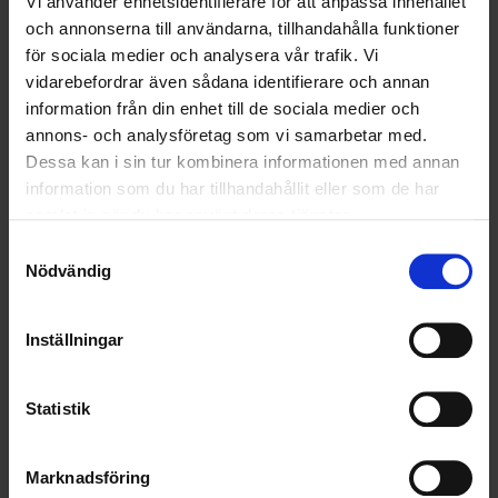
Vi använder enhetsidentifierare för att anpassa innehållet
OHLSSONSKOLLEGOR
och annonserna till användarna, tillhandahålla funktioner
RENHÅLLNING
för sociala medier och analysera vår trafik. Vi
vidarebefordrar även sådana identifierare och annan
SAMARBETEN
information från din enhet till de sociala medier och
annons- och analysföretag som vi samarbetar med.
SOCIALT ANSVAR
Dessa kan i sin tur kombinera informationen med annan
information som du har tillhandahållit eller som de har
VELLINGE
samlat in när du har använt deras tjänster.
Samtyckesval
Nödvändig
Inställningar
Statistik
Marknadsföring