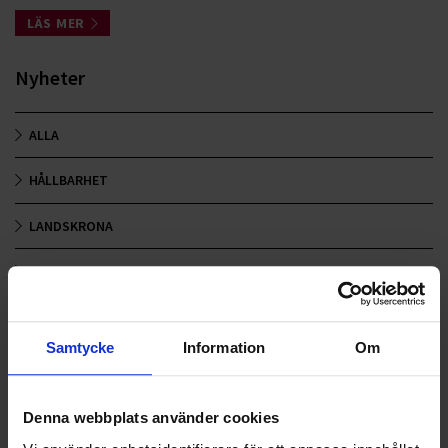
LÄS MER
Nyheter
ALLA
HÅLLBARHET
LANDSKRONA
NYA UPPDRAG
OHLSSONS REGION MITT
Samtycke
Information
Om
OHLSSONS REGION SYD
OHLSSONS REGION VÄST
Denna webbplats använder cookies