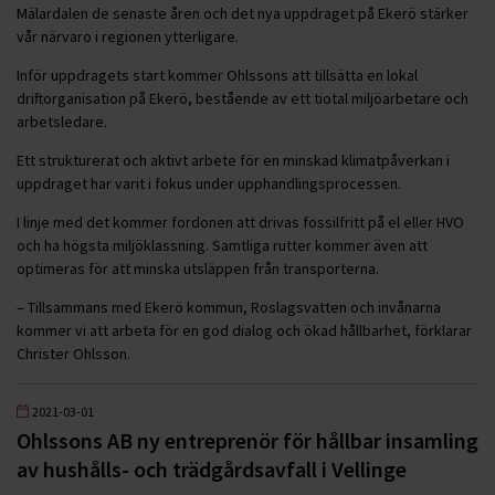
Mälardalen de senaste åren och det nya uppdraget på Ekerö stärker
vår närvaro i regionen ytterligare.
Inför uppdragets start kommer Ohlssons att tillsätta en lokal
driftorganisation på Ekerö, bestående av ett tiotal miljöarbetare och
arbetsledare.
Ett strukturerat och aktivt arbete för en minskad klimatpåverkan i
uppdraget har varit i fokus under upphandlingsprocessen.
I linje med det kommer fordonen att drivas fossilfritt på el eller HVO
och ha högsta miljöklassning. Samtliga rutter kommer även att
optimeras för att minska utsläppen från transporterna.
– Tillsammans med Ekerö kommun, Roslagsvatten och invånarna
kommer vi att arbeta för en god dialog och ökad hållbarhet, förklarar
Christer Ohlsson.
2021-03-01
Ohlssons AB ny entreprenör för hållbar insamling
av hushålls- och trädgårdsavfall i Vellinge