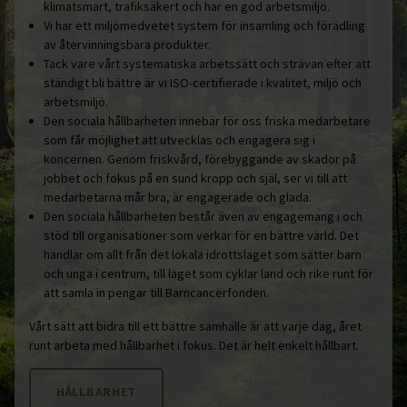
klimatsmart, trafiksäkert och har en god arbetsmiljö.
Vi har ett miljömedvetet system för insamling och förädling
av återvinningsbara produkter.
Tack vare vårt systematiska arbetssätt och strävan efter att
ständigt bli bättre är vi ISO-certifierade i kvalitet, miljö och
arbetsmiljö.
Den sociala hållbarheten innebär för oss friska medarbetare
som får möjlighet att utvecklas och engagera sig i
koncernen. Genom friskvård, förebyggande av skador på
jobbet och fokus på en sund kropp och själ, ser vi till att
medarbetarna mår bra, är engagerade och glada.
Den sociala hållbarheten består även av engagemang i och
stöd till organisationer som verkar för en bättre värld. Det
handlar om allt från det lokala idrottslaget som sätter barn
och unga i centrum, till laget som cyklar land och rike runt för
att samla in pengar till Barncancerfonden.
Vårt sätt att bidra till ett bättre samhälle är att varje dag, året
runt arbeta med hållbarhet i fokus. Det är helt enkelt hållbart.
HÅLLBARHET