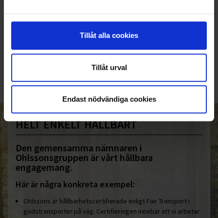
KUNDTJÄNST
Tillåt alla cookies
010-45 00 200​
info@ohlssons.se
Tillåt urval
Endast nödvändiga cookies
HELT ENKELT HÅLLBART
Den gemensamma nämnaren i
Ohlssonsgruppen är vårt hållbara
engagemang.
Här är några konkreta exempel:
Ohlssons är hållbarhetscertifierade enligt Fair Transport i
godstransporter på väg. Certifieringen innebär att vi arbetar