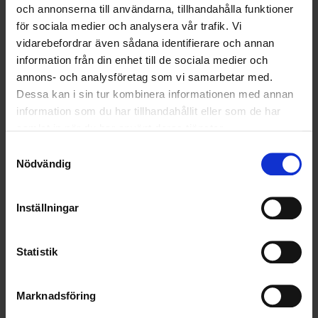
och annonserna till användarna, tillhandahålla funktioner
RENHÅLLNING
för sociala medier och analysera vår trafik. Vi
vidarebefordrar även sådana identifierare och annan
SAMARBETEN
information från din enhet till de sociala medier och
annons- och analysföretag som vi samarbetar med.
SOCIALT ANSVAR
Dessa kan i sin tur kombinera informationen med annan
information som du har tillhandahållit eller som de har
VELLINGE
samlat in när du har använt deras tjänster.
Samtyckesval
Nödvändig
Inställningar
Statistik
Marknadsföring