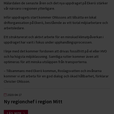
Mälardalen de senaste åren och det nya uppdraget på Ekerö stärker
vår närvaro i regionen ytterligare.
Inför uppdragets start kommer Ohlssons att tillsätta en lokal
driftorganisation på Ekerö, bestående av ett tiotal miljöarbetare och
arbetsledare.
Ett strukturerat och aktivt arbete för en minskad klimatpåverkan i
uppdraget har varit i fokus under upphandlingsprocessen.
I linje med det kommer fordonen att drivas fossilfritt på el eller HVO
och ha högsta miljöklassning. Samtliga rutter kommer även att
optimeras för att minska utsläppen från transporterna.
– Tillsammans med Ekerö kommun, Roslagsvatten och invånarna
kommer vi att arbeta för en god dialog och ökad hållbarhet, förklarar
Christer Ohlsson.
2020-04-17
Ny regionchef i region Mitt
LÄS MER