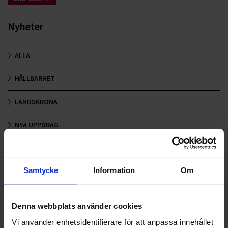
Nyheter
ALLA
HÅLLBARHET
LANDSKRONA
NYA UPPDRAG
OHLSSONS REGION MITT
Samtycke
Information
Om
OHLSSONS REGION SYD
OHLSSONS REGION VÄST
Denna webbplats använder cookies
OHLSSONSKOLLEGOR
Vi använder enhetsidentifierare för att anpassa innehållet