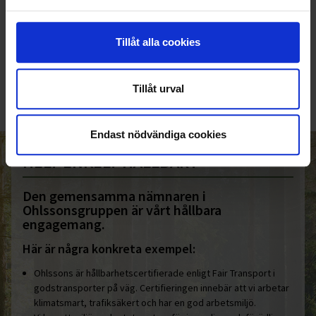
KUNDTJÄNST
Tillåt alla cookies
010-45 00 200​
info@ohlssons.se
Tillåt urval
Endast nödvändiga cookies
HELT ENKELT HÅLLBART
Den gemensamma nämnaren i
Ohlssonsgruppen är vårt hållbara
engagemang.
Här är några konkreta exempel:
Ohlssons är hållbarhetscertifierade enligt Fair Transport i
godstransporter på väg. Certifieringen innebär att vi arbetar
klimatsmart, trafiksäkert och har en god arbetsmiljö.