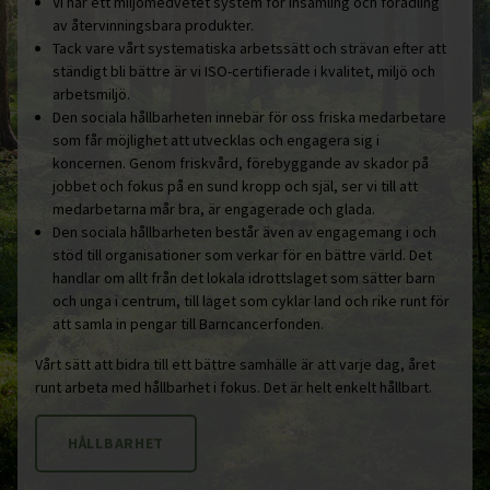
Vi har ett miljömedvetet system för insamling och förädling
av återvinningsbara produkter.
Tack vare vårt systematiska arbetssätt och strävan efter att
ständigt bli bättre är vi ISO-certifierade i kvalitet, miljö och
arbetsmiljö.
Den sociala hållbarheten innebär för oss friska medarbetare
som får möjlighet att utvecklas och engagera sig i
koncernen. Genom friskvård, förebyggande av skador på
jobbet och fokus på en sund kropp och själ, ser vi till att
medarbetarna mår bra, är engagerade och glada.
Den sociala hållbarheten består även av engagemang i och
stöd till organisationer som verkar för en bättre värld. Det
handlar om allt från det lokala idrottslaget som sätter barn
och unga i centrum, till laget som cyklar land och rike runt för
att samla in pengar till Barncancerfonden.
Vårt sätt att bidra till ett bättre samhälle är att varje dag, året
runt arbeta med hållbarhet i fokus. Det är helt enkelt hållbart.
HÅLLBARHET