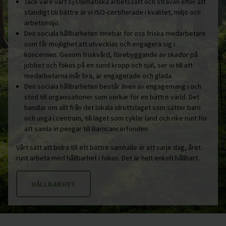
Tack vare vårt systematiska arbetssätt och strävan efter att
ständigt bli bättre är vi ISO-certifierade i kvalitet, miljö och
arbetsmiljö.
Den sociala hållbarheten innebär för oss friska medarbetare
som får möjlighet att utvecklas och engagera sig i
koncernen. Genom friskvård, förebyggande av skador på
jobbet och fokus på en sund kropp och själ, ser vi till att
medarbetarna mår bra, är engagerade och glada.
Den sociala hållbarheten består även av engagemang i och
stöd till organisationer som verkar för en bättre värld. Det
handlar om allt från det lokala idrottslaget som sätter barn
och unga i centrum, till laget som cyklar land och rike runt för
att samla in pengar till Barncancerfonden.
Vårt sätt att bidra till ett bättre samhälle är att varje dag, året
runt arbeta med hållbarhet i fokus. Det är helt enkelt hållbart.
HÅLLBARHET