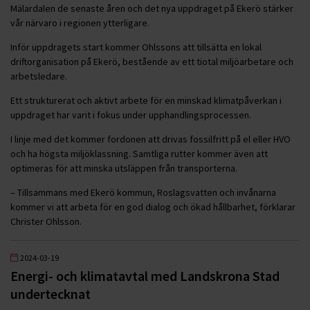
Mälardalen de senaste åren och det nya uppdraget på Ekerö stärker
vår närvaro i regionen ytterligare.
Inför uppdragets start kommer Ohlssons att tillsätta en lokal
driftorganisation på Ekerö, bestående av ett tiotal miljöarbetare och
arbetsledare.
Ett strukturerat och aktivt arbete för en minskad klimatpåverkan i
uppdraget har varit i fokus under upphandlingsprocessen.
I linje med det kommer fordonen att drivas fossilfritt på el eller HVO
och ha högsta miljöklassning. Samtliga rutter kommer även att
optimeras för att minska utsläppen från transporterna.
– Tillsammans med Ekerö kommun, Roslagsvatten och invånarna
kommer vi att arbeta för en god dialog och ökad hållbarhet, förklarar
Christer Ohlsson.
2024-03-19
Energi- och klimatavtal med Landskrona Stad
undertecknat