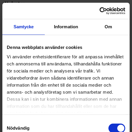
Nyheter
ALLA
Samtycke
Information
Om
HÅLLBARHET
LANDSKRONA
Denna webbplats använder cookies
Vi använder enhetsidentifierare för att anpassa innehållet
NYA UPPDRAG
och annonserna till användarna, tillhandahålla funktioner
för sociala medier och analysera vår trafik. Vi
OHLSSONS REGION MITT
vidarebefordrar även sådana identifierare och annan
information från din enhet till de sociala medier och
OHLSSONS REGION SYD
annons- och analysföretag som vi samarbetar med.
Dessa kan i sin tur kombinera informationen med annan
OHLSSONS REGION VÄST
information som du har tillhandahållit eller som de har
samlat in när du har använt deras tjänster.
OHLSSONSKOLLEGOR
Samtyckesval
RENHÅLLNING
Nödvändig