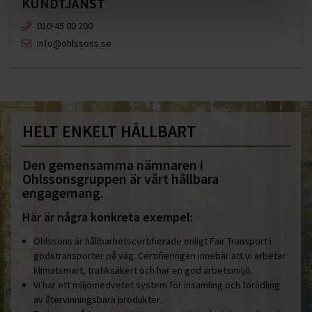
KUNDTJÄNST
010-45 00 200​
info@ohlssons.se
HELT ENKELT HÅLLBART
Den gemensamma nämnaren i
Ohlssonsgruppen är vårt hållbara
engagemang.
Här är några konkreta exempel:
Ohlssons är hållbarhetscertifierade enligt Fair Transport i
godstransporter på väg. Certifieringen innebär att vi arbetar
klimatsmart, trafiksäkert och har en god arbetsmiljö.
Vi har ett miljömedvetet system för insamling och förädling
av återvinningsbara produkter.