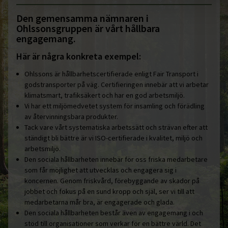
Den gemensamma nämnaren i
Ohlssonsgruppen är vårt hållbara
engagemang.
Här är några konkreta exempel:
Ohlssons är hållbarhetscertifierade enligt Fair Transport i
godstransporter på väg. Certifieringen innebär att vi arbetar
klimatsmart, trafiksäkert och har en god arbetsmiljö.
Vi har ett miljömedvetet system för insamling och förädling
av återvinningsbara produkter.
Tack vare vårt systematiska arbetssätt och strävan efter att
ständigt bli bättre är vi ISO-certifierade i kvalitet, miljö och
arbetsmiljö.
Den sociala hållbarheten innebär för oss friska medarbetare
som får möjlighet att utvecklas och engagera sig i
koncernen. Genom friskvård, förebyggande av skador på
jobbet och fokus på en sund kropp och själ, ser vi till att
medarbetarna mår bra, är engagerade och glada.
Den sociala hållbarheten består även av engagemang i och
stöd till organisationer som verkar för en bättre värld. Det