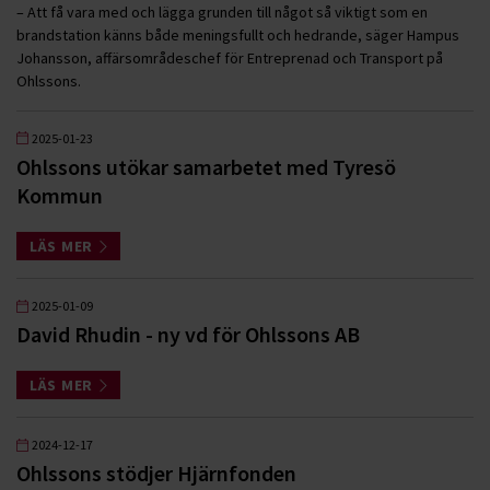
– Att få vara med och lägga grunden till något så viktigt som en
brandstation känns både meningsfullt och hedrande, säger Hampus
Johansson, affärsområdeschef för Entreprenad och Transport på
Ohlssons.
2025-01-23
Ohlssons utökar samarbetet med Tyresö
Kommun
LÄS MER
2025-01-09
David Rhudin - ny vd för Ohlssons AB
LÄS MER
2024-12-17
Ohlssons stödjer Hjärnfonden