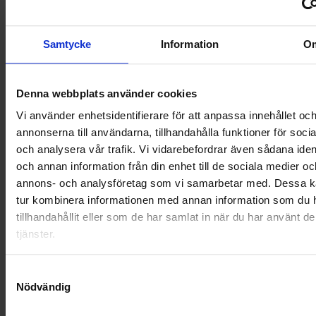
NYA UPPDRAG
OHLSSONS REGION MITT
Samtycke
Information
O
OHLSSONS REGION SYD
Denna webbplats använder cookies
OHLSSONS REGION VÄST
Vi använder enhetsidentifierare för att anpassa innehållet oc
OHLSSONSKOLLEGOR
annonserna till användarna, tillhandahålla funktioner för soci
och analysera vår trafik. Vi vidarebefordrar även sådana ident
RENHÅLLNING
och annan information från din enhet till de sociala medier oc
annons- och analysföretag som vi samarbetar med. Dessa ka
SAMARBETEN
tur kombinera informationen med annan information som du 
tillhandahållit eller som de har samlat in när du har använt d
SOCIALT ANSVAR
tjänster.
VELLINGE
Samtyckesval
Nödvändig