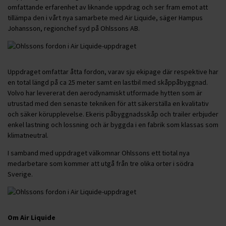
omfattande erfarenhet av liknande uppdrag och ser fram emot att
tillämpa den i vårt nya samarbete med Air Liquide, säger Hampus
Johansson, regionchef syd på Ohlssons AB.
Uppdraget omfattar åtta fordon, varav sju ekipage där respektive har
en total längd på ca 25 meter samt en lastbil med skåppåbyggnad.
Volvo har levererat den aerodynamiskt utformade hytten som är
utrustad med den senaste tekniken för att säkerställa en kvalitativ
och säker körupplevelse. Ekeris påbyggnadsskåp och trailer erbjuder
enkel lastning och lossning och är byggda i en fabrik som klassas som
klimatneutral.
I samband med uppdraget välkomnar Ohlssons ett tiotal nya
medarbetare som kommer att utgå från tre olika orter i södra
Sverige.
Om Air Liquide