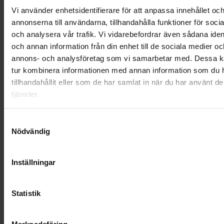
LANDSKRONA
Vi använder enhetsidentifierare för att anpassa innehållet oc
annonserna till användarna, tillhandahålla funktioner för soci
NYA UPPDRAG
och analysera vår trafik. Vi vidarebefordrar även sådana ident
och annan information från din enhet till de sociala medier oc
OHLSSONS REGION MITT
annons- och analysföretag som vi samarbetar med. Dessa ka
tur kombinera informationen med annan information som du 
OHLSSONS REGION SYD
tillhandahållit eller som de har samlat in när du har använt d
tjänster.
OHLSSONS REGION VÄST
Samtyckesval
OHLSSONSKOLLEGOR
Nödvändig
RENHÅLLNING
Inställningar
SAMARBETEN
SOCIALT ANSVAR
Statistik
VELLINGE