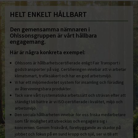
HELT ENKELT HÅLLBART
Den gemensamma nämnaren i
Ohlssonsgruppen är vårt hållbara
engagemang.
Här är några konkreta exempel:
Ohlssons är hållbarhetscertifierade enligt Fair Transport i
godstransporter på väg. Certifieringen innebär att vi arbetar
klimatsmart, trafiksäkert och har en god arbetsmiljö.
Vi har ett miljömedvetet system för insamling och förädling
av återvinningsbara produkter.
Tack vare vårt systematiska arbetssätt och strävan efter att
ständigt bli bättre är vi ISO-certifierade i kvalitet, miljö och
arbetsmiljö.
Den sociala hållbarheten innebär för oss friska medarbetare
som får möjlighet att utvecklas och engagera sig i
koncernen. Genom friskvård, förebyggande av skador på
jobbet och fokus på en sund kropp och själ, ser vi till att