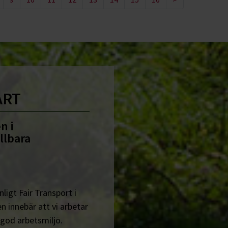
ART
n i
llbara
ligt Fair Transport i
n innebär att vi arbetar
 god arbetsmiljö.