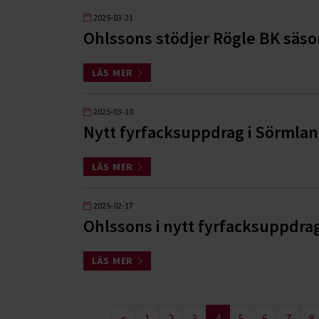
2025-03-21
Ohlssons stödjer Rögle BK säs
LÄS MER
2025-03-10
Nytt fyrfacksuppdrag i Sörmla
LÄS MER
2025-02-17
Ohlssons i nytt fyrfacksuppdrag
LÄS MER
<
1
2
3
4
5
6
7
8