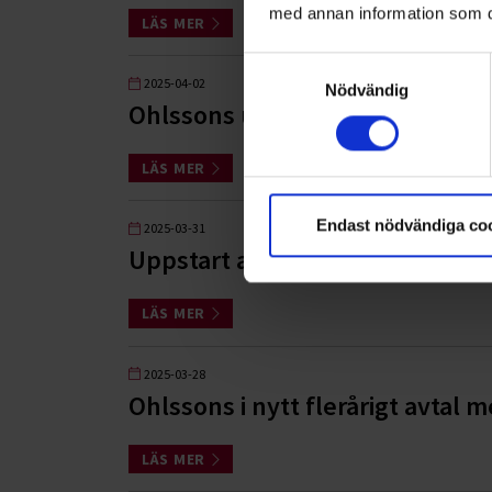
med annan information som du 
LÄS MER
Samtyckesval
2025-04-02
Nödvändig
Ohlssons utökar närvaron i Hal
LÄS MER
Endast nödvändiga co
2025-03-31
Uppstart av nytt uppdrag på Ös
LÄS MER
2025-03-28
Ohlssons i nytt flerårigt avta
LÄS MER