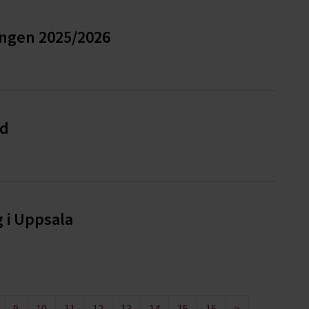
ongen 2025/2026
nd
 i Uppsala
9
10
11
12
13
14
15
16
>