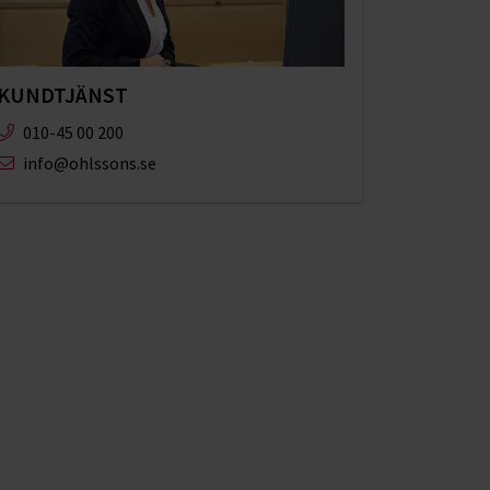
KUNDTJÄNST
010-45 00 200​
info@ohlssons.se