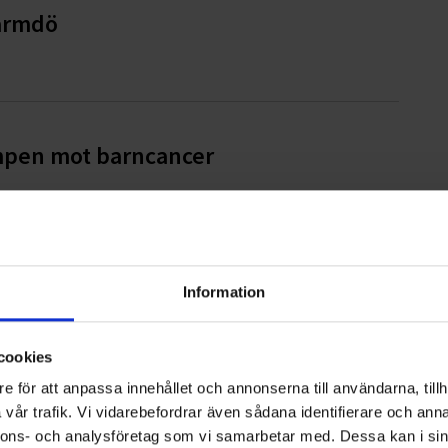
Värmdö
ampen mot barncancer
de i Sjöbo kommun
Information
cookies
e för att anpassa innehållet och annonserna till användarna, tillh
vår trafik. Vi vidarebefordrar även sådana identifierare och anna
uppdrag på Ekerö
nnons- och analysföretag som vi samarbetar med. Dessa kan i sin