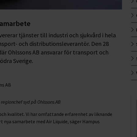
 samarbete
rerar tjänster till industri och sjukvård i hela
nsport- och distributionsleverantör. Den 28
 där Ohlssons AB ansvarar för transport och
södra Sverige.
regionchef syd på Ohlssons AB
och kvalitet. Vi har omfattande erfarenhet av liknande
årt nya samarbete med Air Liquide, säger Hampus