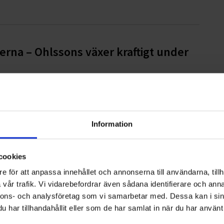
rna – Ohlssons växer kraftigt under
Information
g i Österåker och Vaxholm
cookies
e för att anpassa innehållet och annonserna till användarna, tillh
vår trafik. Vi vidarebefordrar även sådana identifierare och anna
nnons- och analysföretag som vi samarbetar med. Dessa kan i sin
fonden
har tillhandahållit eller som de har samlat in när du har använt 