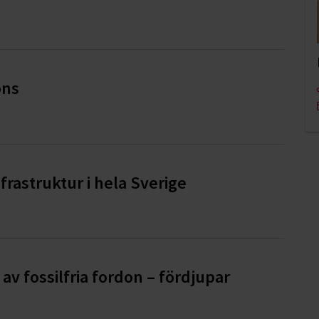
ons
rastruktur i hela Sverige
av fossilfria fordon – fördjupar