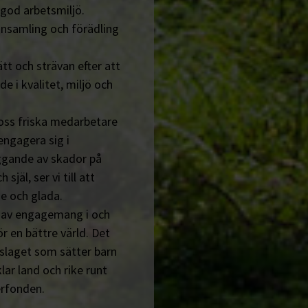
 god arbetsmiljö.
insamling och förädling
tt och strävan efter att
de i kvalitet, miljö och
 oss friska medarbetare
engagera sig i
ggande av skador på
jäl, ser vi till att
e och glada.
n av engagemang i och
r en bättre värld. Det
tslaget som sätter barn
lar land och rike runt
erfonden.