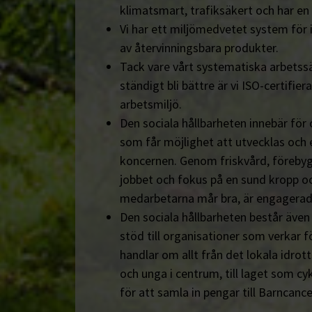
klimatsmart, trafiksäkert och har en
Vi har ett miljömedvetet system för 
av återvinningsbara produkter.
Tack vare vårt systematiska arbetssä
ständigt bli bättre är vi ISO-certifiera
arbetsmiljö.
Den sociala hållbarheten innebär för
som får möjlighet att utvecklas och 
koncernen. Genom friskvård, föreby
jobbet och fokus på en sund kropp och s
medarbetarna mår bra, är engagerad
Den sociala hållbarheten består äve
stöd till organisationer som verkar fö
handlar om allt från det lokala idrot
och unga i centrum, till laget som cyk
för att samla in pengar till Barncanc