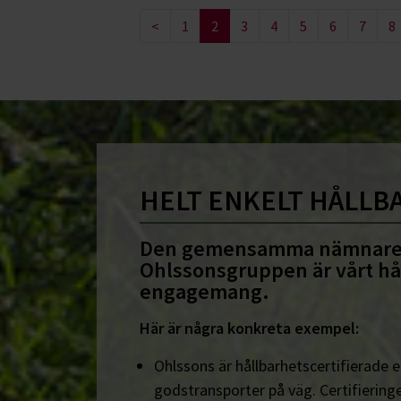
<
1
2
3
4
5
6
7
8
HELT ENKELT HÅLLB
Den gemensamma nämnare
Ohlssonsgruppen är vårt hå
engagemang.
Här är några konkreta exempel:
Ohlssons är hållbarhetscertifierade en
godstransporter på väg. Certifieringe