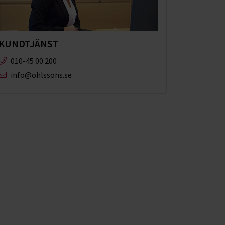
KUNDTJÄNST
010-45 00 200​
info@ohlssons.se