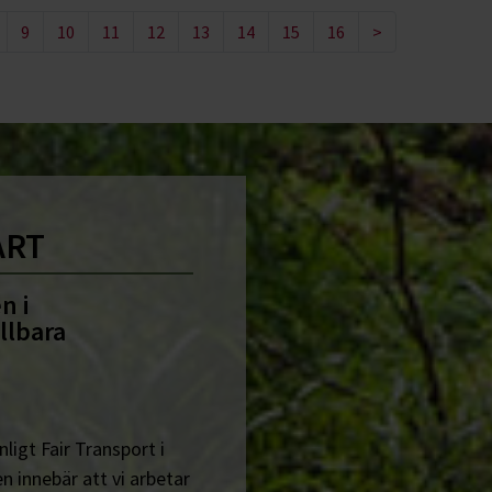
9
10
11
12
13
14
15
16
>
ART
n i
llbara
ligt Fair Transport i
n innebär att vi arbetar