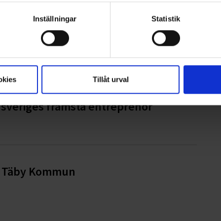
Inställningar
Statistik
g i Hylte kommun
okies
Tillåt urval
dsveriges främsta entreprenör
ör Täby Kommun