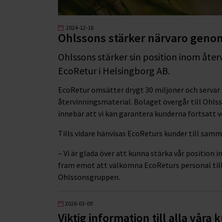
2024-12-16
Ohlssons stärker närvaro genom
Ohlssons stärker sin position inom åte
EcoRetur i Helsingborg AB.
EcoRetur omsätter drygt 30 miljoner och servar 
återvinningsmaterial. Bolaget övergår till Ohls
innebär att vi kan garantera kunderna fortsatt 
Tills vidare hänvisas EcoReturs kunder till sam
– Vi är glada över att kunna stärka vår position 
fram emot att välkomna EcoReturs personal till 
Ohlssonsgruppen.
2026-03-09
Viktig information till alla våra