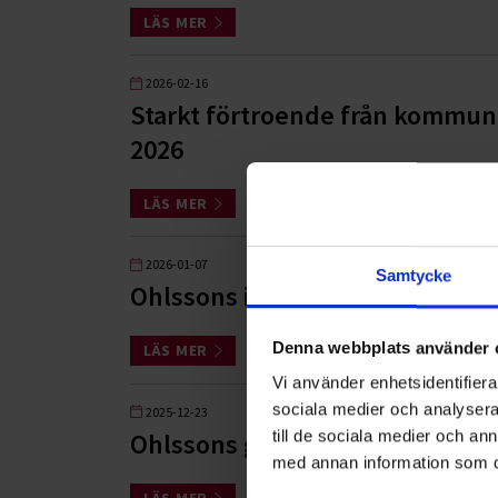
LÄS MER
2026-02-16
Starkt förtroende från kommune
2026
LÄS MER
2026-01-07
Samtycke
Ohlssons i nytt fyrfacksuppdra
Denna webbplats använder 
LÄS MER
Vi använder enhetsidentifierar
sociala medier och analysera 
2025-12-23
till de sociala medier och a
Ohlssons ger julgåva till Hjärn
med annan information som du 
LÄS MER