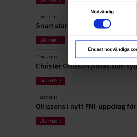
Samtyckesval
Nödvändig
2025-12-16
Snart startar Ohlssons uppdra
LÄS MER
Endast nödvändiga co
2025-11-13
Christer Ohlsson prisas som sy
LÄS MER
2025-11-10
Ohlssons i nytt FNI-uppdrag f
LÄS MER