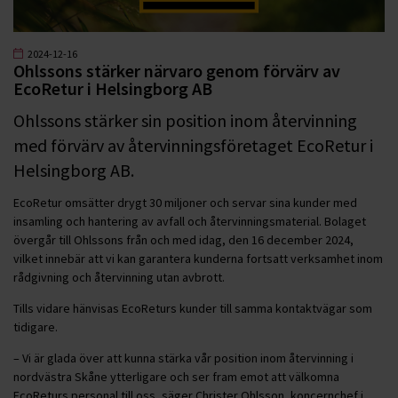
2024-12-16
Ohlssons stärker närvaro genom förvärv av
EcoRetur i Helsingborg AB
Ohlssons stärker sin position inom återvinning
med förvärv av återvinningsföretaget EcoRetur i
Helsingborg AB.
EcoRetur omsätter drygt 30 miljoner och servar sina kunder med
insamling och hantering av avfall och återvinningsmaterial. Bolaget
övergår till Ohlssons från och med idag, den 16 december 2024,
vilket innebär att vi kan garantera kunderna fortsatt verksamhet inom
rådgivning och återvinning utan avbrott.
Tills vidare hänvisas EcoReturs kunder till samma kontaktvägar som
tidigare.
– Vi är glada över att kunna stärka vår position inom återvinning i
nordvästra Skåne ytterligare och ser fram emot att välkomna
EcoReturs personal till oss, säger Christer Ohlsson, koncernchef i