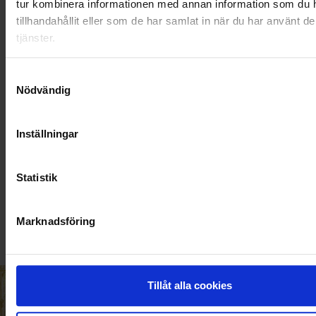
tur kombinera informationen med annan information som du 
tillhandahållit eller som de har samlat in när du har använt d
tjänster.
Samtyckesval
Nödvändig
Inställningar
KUNDTJÄNST
Statistik
010-45 00 200​
info@ohlssons.se
Marknadsföring
Tillåt alla cookies
HELT ENKELT HÅLLBART