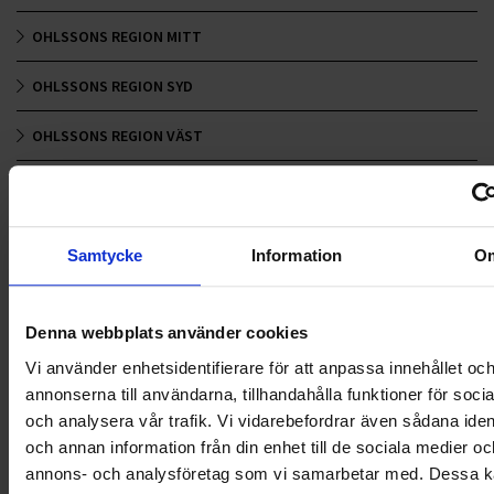
OHLSSONS REGION MITT
OHLSSONS REGION SYD
OHLSSONS REGION VÄST
OHLSSONSKOLLEGOR
RENHÅLLNING
Samtycke
Information
O
SAMARBETEN
Denna webbplats använder cookies
SOCIALT ANSVAR
Vi använder enhetsidentifierare för att anpassa innehållet oc
VELLINGE
annonserna till användarna, tillhandahålla funktioner för soci
och analysera vår trafik. Vi vidarebefordrar även sådana ident
och annan information från din enhet till de sociala medier oc
annons- och analysföretag som vi samarbetar med. Dessa ka