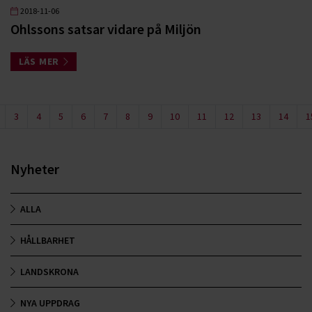
2018-11-06
Ohlssons satsar vidare på Miljön
LÄS MER
3
4
5
6
7
8
9
10
11
12
13
14
1
Nyheter
ALLA
HÅLLBARHET
LANDSKRONA
NYA UPPDRAG