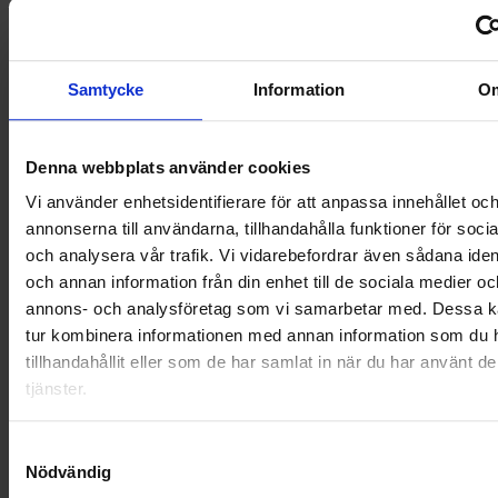
NYA UPPDRAG
OHLSSONS REGION MITT
Samtycke
Information
O
OHLSSONS REGION SYD
Denna webbplats använder cookies
OHLSSONS REGION VÄST
Vi använder enhetsidentifierare för att anpassa innehållet oc
annonserna till användarna, tillhandahålla funktioner för soci
OHLSSONSKOLLEGOR
och analysera vår trafik. Vi vidarebefordrar även sådana ident
och annan information från din enhet till de sociala medier oc
RENHÅLLNING
annons- och analysföretag som vi samarbetar med. Dessa ka
tur kombinera informationen med annan information som du 
SAMARBETEN
tillhandahållit eller som de har samlat in när du har använt d
SOCIALT ANSVAR
tjänster.
VELLINGE
Samtyckesval
Nödvändig