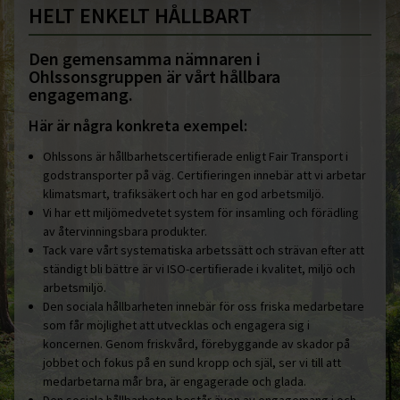
HELT ENKELT HÅLLBART
Den gemensamma nämnaren i
Ohlssonsgruppen är vårt hållbara
engagemang.
Här är några konkreta exempel:
Ohlssons är hållbarhetscertifierade enligt Fair Transport i
godstransporter på väg. Certifieringen innebär att vi arbetar
klimatsmart, trafiksäkert och har en god arbetsmiljö.
Vi har ett miljömedvetet system för insamling och förädling
av återvinningsbara produkter.
Tack vare vårt systematiska arbetssätt och strävan efter att
ständigt bli bättre är vi ISO-certifierade i kvalitet, miljö och
arbetsmiljö.
Den sociala hållbarheten innebär för oss friska medarbetare
som får möjlighet att utvecklas och engagera sig i
koncernen. Genom friskvård, förebyggande av skador på
jobbet och fokus på en sund kropp och själ, ser vi till att
medarbetarna mår bra, är engagerade och glada.
Den sociala hållbarheten består även av engagemang i och