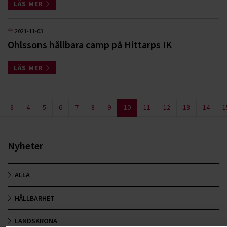
LÄS MER
2021-11-03
Ohlssons hållbara camp på Hittarps IK
LÄS MER
3
4
5
6
7
8
9
10
11
12
13
14
1
Nyheter
ALLA
HÅLLBARHET
LANDSKRONA