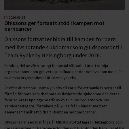
2026-06-25
Ohlssons ger fortsatt stöd i kampen mot
barncancer
Ohlssons fortsätter bidra till kampen för barn
med livshotande sjukdomar som guldsponsor till
Team Rynkeby Helsingborg under 2026.
En viktig del av vår strategi för social hållbarhet är att stödja
organisationer som gör verklig skillnad där det behövs som mest. En
av dessa organisationer är Team Rynkeby.
År efter år trampar Team Rynkeby till Paris för att samla in pengar till
förmån för barn som drabbats av livshotande sjukdomar och deras
familjer. Årets upplaga består av över 2 100 cyklister och 500
servicedeltagare, fördelade på 67 lag från 8 länder med ett
gemensamt mål: att bidra till kampen mot barncancer.
Ohlssons har sedan många år tillbaka stöttat laget i Helsingborg och
deras insamling till Barncancerfonden och Hjärnfonden Barn. Laget har