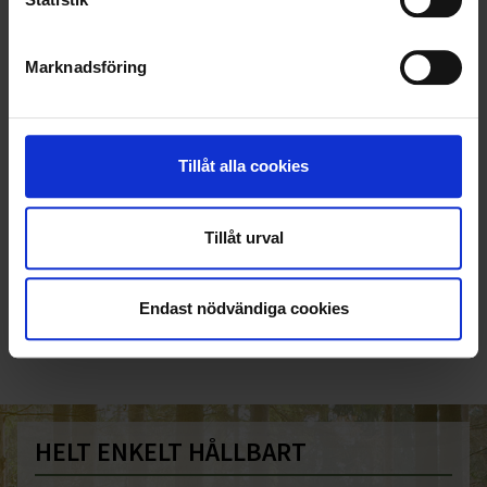
Marknadsföring
Tillåt alla cookies
Tillåt urval
KUNDTJÄNST
010-45 00 200​
Endast nödvändiga cookies
info@ohlssons.se
HELT ENKELT HÅLLBART