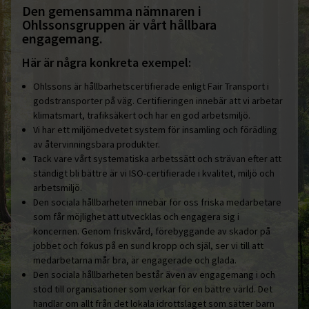
Den gemensamma nämnaren i
Ohlssonsgruppen är vårt hållbara
engagemang.
Här är några konkreta exempel:
Ohlssons är hållbarhetscertifierade enligt Fair Transport i
godstransporter på väg. Certifieringen innebär att vi arbetar
klimatsmart, trafiksäkert och har en god arbetsmiljö.
Vi har ett miljömedvetet system för insamling och förädling
av återvinningsbara produkter.
Tack vare vårt systematiska arbetssätt och strävan efter att
ständigt bli bättre är vi ISO-certifierade i kvalitet, miljö och
arbetsmiljö.
Den sociala hållbarheten innebär för oss friska medarbetare
som får möjlighet att utvecklas och engagera sig i
koncernen. Genom friskvård, förebyggande av skador på
jobbet och fokus på en sund kropp och själ, ser vi till att
medarbetarna mår bra, är engagerade och glada.
Den sociala hållbarheten består även av engagemang i och
stöd till organisationer som verkar för en bättre värld. Det
handlar om allt från det lokala idrottslaget som sätter barn