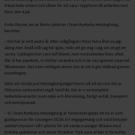
tränat hela vintern och våren för att vara i toppform till avfärden mot
Paris den 4 juli.
Frida Olsson, en av årets cyklister i Team Rynkeby Helsingborg,
berättar:
– Det här är mitt andra år. Efter målgången i Paris förra året sa jag:
aldrig mer. Ändå står jag här igen, redo att ge mig i väg om drygt en
vecka. Cyklingen kan vara tuff ibland, men motivationen finns alltid
där. Vi har pannben, vi stöttar varandra och vi tar oss igenom varje mil
tillsammans. Det som verkligen driver oss är att vi gör skillnad genom
insamlingen.
Valet att stödja just Helsingborgslaget beror på att en stor del av
Ohlssons verksamhet utgår härifrån. Här är vi en komplett
helhetsleverantör inom miljö och återvinning, farligt avfall, transport
och entreprenad.
– Vi i Team Rynkeby Helsingborg är fantastiskt glada att ha er som
guldsponsor för säsongen 25/26. Ert engagemang och stöd betyder
oerhört mycket i vårt arbete för att samla in pengar till barn med
kritiska sjukdomar och deras föräldrar. Tack vare er kan vi fortsätta