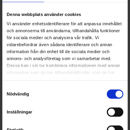
OHLSSONS REGION MITT
Denna webbplats använder cookies
OHLSSONS REGION SYD
Vi använder enhetsidentifierare för att anpassa innehållet
och annonserna till användarna, tillhandahålla funktioner
OHLSSONS REGION VÄST
för sociala medier och analysera vår trafik. Vi
vidarebefordrar även sådana identifierare och annan
OHLSSONSKOLLEGOR
information från din enhet till de sociala medier och
annons- och analysföretag som vi samarbetar med.
RENHÅLLNING
Dessa kan i sin tur kombinera informationen med annan
information som du har tillhandahållit eller som de har
SAMARBETEN
samlat in när du har använt deras tjänster.
SOCIALT ANSVAR
Samtyckesval
Nödvändig
VELLINGE
Inställningar
Statistik