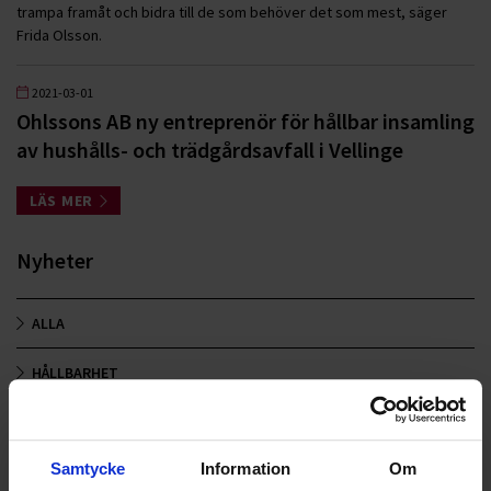
trampa framåt och bidra till de som behöver det som mest, säger
Frida Olsson.
2021-03-01
Ohlssons AB ny entreprenör för hållbar insamling
av hushålls- och trädgårdsavfall i Vellinge
LÄS MER
Nyheter
ALLA
HÅLLBARHET
LANDSKRONA
Samtycke
Information
Om
NYA UPPDRAG