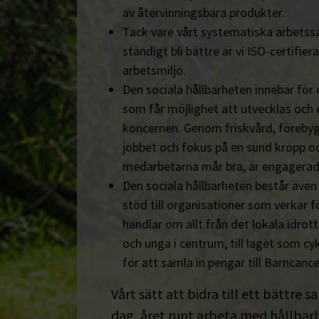
av återvinningsbara produkter.
Tack vare vårt systematiska arbetssä
ständigt bli bättre är vi ISO-certifiera
arbetsmiljö.
Den sociala hållbarheten innebär för
som får möjlighet att utvecklas och 
koncernen. Genom friskvård, föreby
jobbet och fokus på en sund kropp och s
medarbetarna mår bra, är engagerad
Den sociala hållbarheten består äve
stöd till organisationer som verkar fö
handlar om allt från det lokala idrot
och unga i centrum, till laget som cyk
för att samla in pengar till Barncanc
Vårt sätt att bidra till ett bättre s
dag, året runt arbeta med hållbarhe