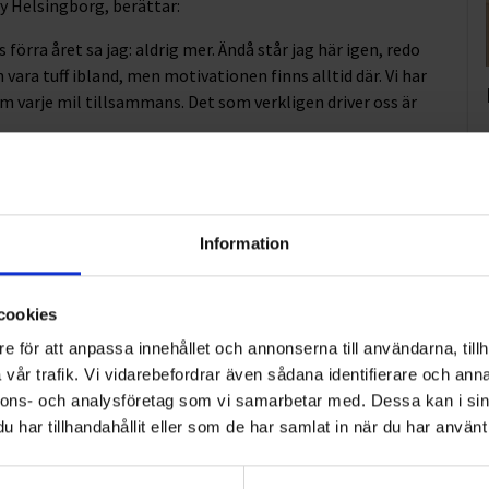
by Helsingborg, berättar:
 förra året sa jag: aldrig mer. Ändå står jag här igen, redo
 vara tuff ibland, men motivationen finns alltid där. Vi har
om varje mil tillsammans. Det som verkligen driver oss är
 att en stor del av Ohlssons verksamhet utgår härifrån.
jö och återvinning, farligt avfall, transport och
Information
glada att ha er som guldsponsor för säsongen 25/26. Ert
rt arbete för att samla in pengar till barn med kritiska
cookies
vi fortsätta trampa framåt och bidra till de som behöver
e för att anpassa innehållet och annonserna till användarna, tillh
vår trafik. Vi vidarebefordrar även sådana identifierare och anna
nnons- och analysföretag som vi samarbetar med. Dessa kan i sin
har tillhandahållit eller som de har samlat in när du har använt 