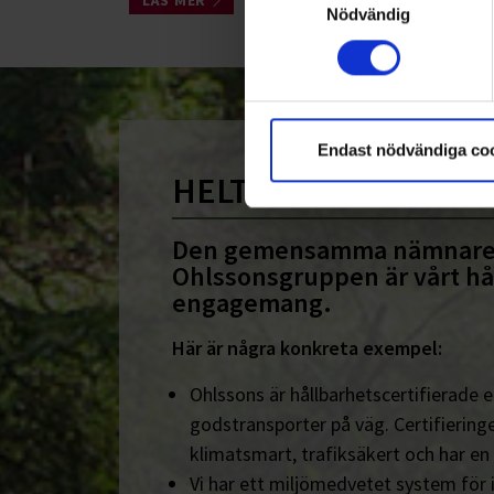
LÄS MER
Nödvändig
Endast nödvändiga co
HELT ENKELT HÅLLB
Den gemensamma nämnare
Ohlssonsgruppen är vårt hå
engagemang.
Här är några konkreta exempel:
Ohlssons är hållbarhetscertifierade en
godstransporter på väg. Certifieringe
klimatsmart, trafiksäkert och har en
Vi har ett miljömedvetet system för 