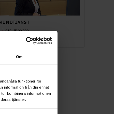
KUNDTJÄNST
010-45 00 200​
info@ohlssons.se
Om
andahålla funktioner för
n information från din enhet
 tur kombinera informationen
deras tjänster.