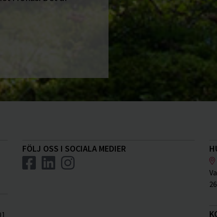
FÖLJ OSS I SOCIALA MEDIER
H
Va
26
K
01