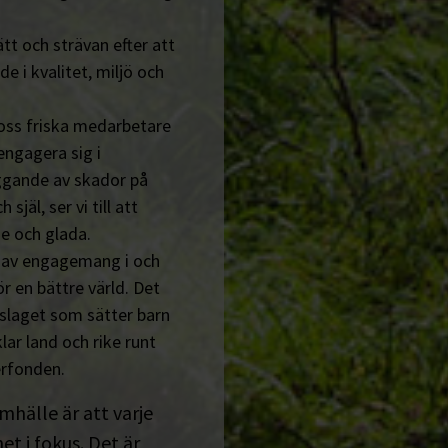
tt och strävan efter att
de i kvalitet, miljö och
 oss friska medarbetare
engagera sig i
ggande av skador på
jäl, ser vi till att
e och glada.
n av engagemang i och
r en bättre värld. Det
tslaget som sätter barn
lar land och rike runt
erfonden.
amhälle är att varje
t i fokus. Det är