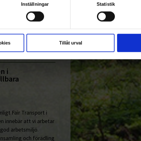
Inställningar
Statistik
okies
Tillåt urval
ART
n i
llbara
ligt Fair Transport i
n innebär att vi arbetar
 god arbetsmiljö.
insamling och förädling