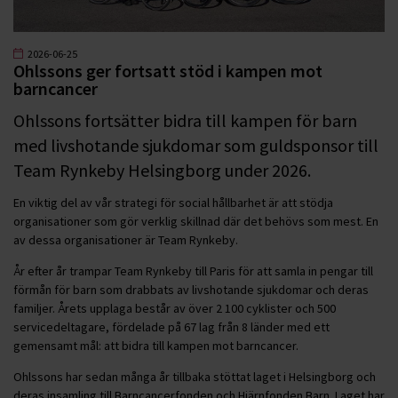
2026-06-25
Ohlssons ger fortsatt stöd i kampen mot
barncancer
Ohlssons fortsätter bidra till kampen för barn
med livshotande sjukdomar som guldsponsor till
Team Rynkeby Helsingborg under 2026.
En viktig del av vår strategi för social hållbarhet är att stödja
organisationer som gör verklig skillnad där det behövs som mest. En
av dessa organisationer är Team Rynkeby.
År efter år trampar Team Rynkeby till Paris för att samla in pengar till
förmån för barn som drabbats av livshotande sjukdomar och deras
familjer. Årets upplaga består av över 2 100 cyklister och 500
servicedeltagare, fördelade på 67 lag från 8 länder med ett
gemensamt mål: att bidra till kampen mot barncancer.
Ohlssons har sedan många år tillbaka stöttat laget i Helsingborg och
deras insamling till Barncancerfonden och Hjärnfonden Barn. Laget har