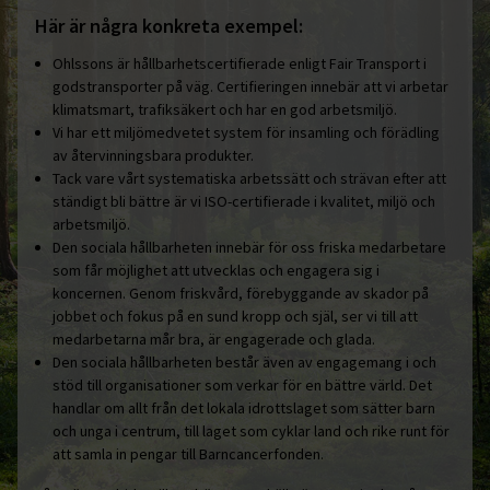
Här är några konkreta exempel:
Ohlssons är hållbarhetscertifierade enligt Fair Transport i
godstransporter på väg. Certifieringen innebär att vi arbetar
klimatsmart, trafiksäkert och har en god arbetsmiljö.
Vi har ett miljömedvetet system för insamling och förädling
av återvinningsbara produkter.
Tack vare vårt systematiska arbetssätt och strävan efter att
ständigt bli bättre är vi ISO-certifierade i kvalitet, miljö och
arbetsmiljö.
Den sociala hållbarheten innebär för oss friska medarbetare
som får möjlighet att utvecklas och engagera sig i
koncernen. Genom friskvård, förebyggande av skador på
jobbet och fokus på en sund kropp och själ, ser vi till att
medarbetarna mår bra, är engagerade och glada.
Den sociala hållbarheten består även av engagemang i och
stöd till organisationer som verkar för en bättre värld. Det
handlar om allt från det lokala idrottslaget som sätter barn
och unga i centrum, till laget som cyklar land och rike runt för
att samla in pengar till Barncancerfonden.