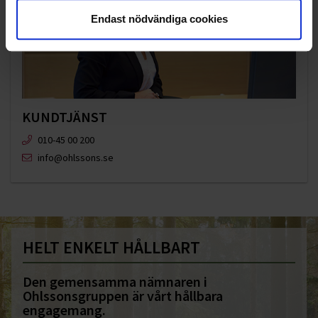
Endast nödvändiga cookies
KUNDTJÄNST
010-45 00 200​
info@ohlssons.se
HELT ENKELT HÅLLBART
Den gemensamma nämnaren i
Ohlssonsgruppen är vårt hållbara
engagemang.