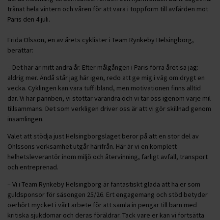
tränat hela vintern och våren för att vara i toppform till avfärden mot
Paris den 4 juli.
Frida Olsson, en av årets cyklister i Team Rynkeby Helsingborg,
berättar:
– Det här är mitt andra år. Efter målgången i Paris förra året sa jag:
aldrig mer. Ändå står jag här igen, redo att ge mig i väg om drygt en
vecka. Cyklingen kan vara tuff ibland, men motivationen finns alltid
där. Vi har pannben, vi stöttar varandra och vi tar oss igenom varje mil
tillsammans. Det som verkligen driver oss är att vi gör skillnad genom
insamlingen.
Valet att stödja just Helsingborgslaget beror på att en stor del av
Ohlssons verksamhet utgår härifrån. Här är vi en komplett
helhetsleverantör inom miljö och återvinning, farligt avfall, transport
och entreprenad.
– Vi i Team Rynkeby Helsingborg är fantastiskt glada att ha er som
guldsponsor för säsongen 25/26. Ert engagemang och stöd betyder
oerhört mycket i vårt arbete för att samla in pengar till barn med
kritiska sjukdomar och deras föräldrar. Tack vare er kan vi fortsätta