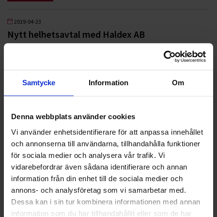
2019-04-23
Nytt helhetsavtal med Haldex AB
LÄS MER
Nyheter
Samtycke
Information
Om
ALLA
Denna webbplats använder cookies
Vi använder enhetsidentifierare för att anpassa innehållet
HÅLLBARHET
och annonserna till användarna, tillhandahålla funktioner
LANDSKRONA
för sociala medier och analysera vår trafik. Vi
vidarebefordrar även sådana identifierare och annan
NYA UPPDRAG
information från din enhet till de sociala medier och
annons- och analysföretag som vi samarbetar med.
OHLSSONS REGION MITT
Dessa kan i sin tur kombinera informationen med annan
information som du har tillhandahållit eller som de har