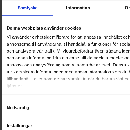
Samtycke
Information
O
OHLSSONS REGION SYD
OHLSSONS REGION VÄST
Denna webbplats använder cookies
OHLSSONSKOLLEGOR
Vi använder enhetsidentifierare för att anpassa innehållet oc
annonserna till användarna, tillhandahålla funktioner för soci
RENHÅLLNING
och analysera vår trafik. Vi vidarebefordrar även sådana ident
och annan information från din enhet till de sociala medier oc
SAMARBETEN
annons- och analysföretag som vi samarbetar med. Dessa ka
tur kombinera informationen med annan information som du 
SOCIALT ANSVAR
tillhandahållit eller som de har samlat in när du har använt d
tjänster.
VELLINGE
Samtyckesval
Nödvändig
Inställningar