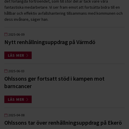
det förlängda förtroendet, som till stor del är tack vare våra
fantastiska medarbetare. Vi ser fram emot att fortsätta bidra till en
hållbar och effektiv avfallshantering tillsammans med kommunen och
dess invånare, säger han.
2025-06-09
Nytt renhållningsuppdrag på Värmdö
LÄS MER
2025-06-03
Ohlssons ger fortsatt stöd i kampen mot
barncancer
LÄS MER
2025-04-08
Ohlssons tar över renhållningsuppdrag på Ekerö