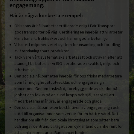
engagemang.
Här är några konkreta exempel:
Ohlssons är hållbarhetscertifierade enligt Fair Transport i
godstransporter på väg. Certifieringen innebär att vi arbetar
klimatsmart, trafiksäkert och har en god arbetsmiljö.
Vi har ett miljömedvetet system för insamling och förädling
av återvinningsbara produkter.
Tack vare vårt systematiska arbetssätt och strävan efter att
ständigt bli bättre är vi ISO-certifierade i kvalitet, miljö och
arbetsmiljö.
Den sociala hållbarheten innebär för oss friska medarbetare
som får möjlighet att utvecklas och engagera sig i
koncernen. Genom friskvård, förebyggande av skador på
jobbet och fokus på en sund kropp och själ, ser vi till att
medarbetarna mår bra, är engagerade och glada.
Den sociala hållbarheten består även av engagemang i och
stöd till organisationer som verkar för en bättre värld. Det
handlar om allt från det lokala idrottslaget som sätter barn
och unga i centrum, till laget som cyklar land och rike runt för
att samla in pengar till Barncancerfonden.