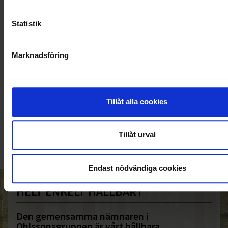
Statistik
Marknadsföring
KUNDTJÄNST
Tillåt alla cookies
010-45 00 200​
info@ohlssons.se
Tillåt urval
Endast nödvändiga cookies
HELT ENKELT HÅLLBART
Den gemensamma nämnaren i
Ohlssonsgruppen är vårt hållbara