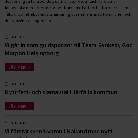
det förlängda förtroendet, som till stor del är tack vare våra
fantastiska medarbetare. Vi ser fram emot att fortsätta bidra till en
hållbar och effektiv avfallshantering tillsammans med kommunen och
dess invånare, säger han.
2021-01-28
Vi går in som guldsponsor till Team Rynkeby God
Morgon Helsingborg
LÄS MER
2021-01-19
Nytt fett- och slamavtal i Järfälla kommun
LÄS MER
2021-01-13
Vi förstärker närvaron i Halland med nytt