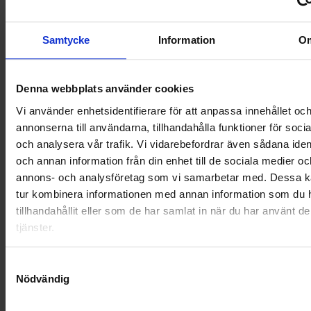
OHLSSONS REGION MITT
Samtycke
Information
O
OHLSSONS REGION SYD
Denna webbplats använder cookies
OHLSSONS REGION VÄST
Vi använder enhetsidentifierare för att anpassa innehållet oc
OHLSSONSKOLLEGOR
annonserna till användarna, tillhandahålla funktioner för soci
och analysera vår trafik. Vi vidarebefordrar även sådana ident
RENHÅLLNING
och annan information från din enhet till de sociala medier oc
annons- och analysföretag som vi samarbetar med. Dessa ka
SAMARBETEN
tur kombinera informationen med annan information som du 
tillhandahållit eller som de har samlat in när du har använt d
SOCIALT ANSVAR
tjänster.
VELLINGE
Samtyckesval
Nödvändig