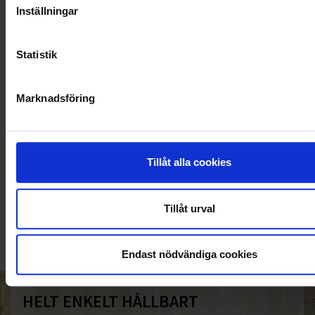
Inställningar
Statistik
Marknadsföring
Tillåt alla cookies
KUNDTJÄNST
010-45 00 200​
Tillåt urval
info@ohlssons.se
Endast nödvändiga cookies
HELT ENKELT HÅLLBART