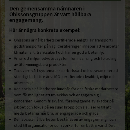
Den gemensamma nämnaren i
Ohlssonsgruppen är vårt hållbara
engagemang.
Här är några konkreta exempel:
Ohlssons är hållbarhetscertifierade enligt Fair Transport i
godstransporter på väg. Certifieringen innebär att vi arbetar
klimatsmart, trafiksäkert och har en god arbetsmiljö.
Vi har ett miljömedvetet system för insamling och förädling
av återvinningsbara produkter.
Tack vare vårt systematiska arbetssätt och strävan efter att
ständigt bli bättre är vi ISO-certifierade i kvalitet, miljö och
arbetsmiljö.
Den sociala hållbarheten innebär för oss friska medarbetare
som får möjlighet att utvecklas och engagera sig i
koncernen. Genom friskvård, förebyggande av skador på
jobbet och fokus på en sund kropp och själ, ser vi till att
medarbetarna mår bra, är engagerade och glada.
Den sociala hållbarheten består även av engagemang i och
stöd till organisationer som verkar för en bättre värld. Det