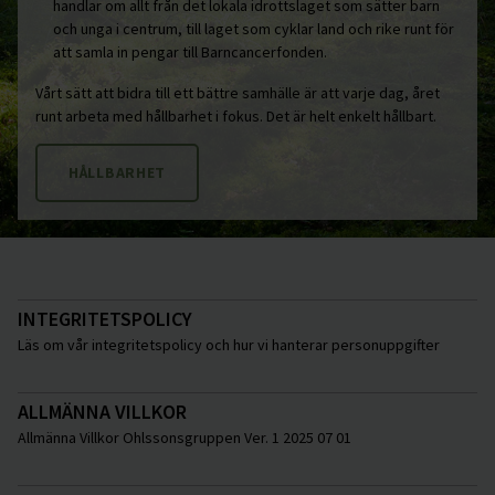
handlar om allt från det lokala idrottslaget som sätter barn
och unga i centrum, till laget som cyklar land och rike runt för
att samla in pengar till Barncancerfonden.
Vårt sätt att bidra till ett bättre samhälle är att varje dag, året
runt arbeta med hållbarhet i fokus. Det är helt enkelt hållbart.
HÅLLBARHET
INTEGRITETSPOLICY
Läs om vår integritetspolicy och hur vi hanterar personuppgifter
ALLMÄNNA VILLKOR
Allmänna Villkor Ohlssonsgruppen Ver. 1 2025 07 01