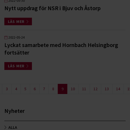
2022-05-30
Nytt uppdrag för NSR i Bjuv och Åstorp
LÄS MER
2022-05-24
Lyckat samarbete med Hornbach Helsingborg
fortsätter
LÄS MER
3
4
5
6
7
8
9
10
11
12
13
14
1
Nyheter
ALLA