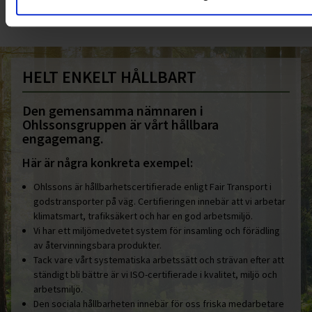
HELT ENKELT HÅLLBART
Den gemensamma nämnaren i
Ohlssonsgruppen är vårt hållbara
engagemang.
Här är några konkreta exempel:
Ohlssons är hållbarhetscertifierade enligt Fair Transport i
godstransporter på väg. Certifieringen innebär att vi arbetar
klimatsmart, trafiksäkert och har en god arbetsmiljö.
Vi har ett miljömedvetet system för insamling och förädling
av återvinningsbara produkter.
Tack vare vårt systematiska arbetssätt och strävan efter att
ständigt bli bättre är vi ISO-certifierade i kvalitet, miljö och
arbetsmiljö.
Den sociala hållbarheten innebär för oss friska medarbetare