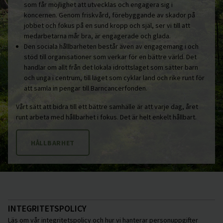
som får möjlighet att utvecklas och engagera sig i
koncernen. Genom friskvård, förebyggande av skador på
jobbet och fokus på en sund kropp och själ, ser vi till att
medarbetarna mår bra, är engagerade och glada.
Den sociala hållbarheten består även av engagemang i och
stöd till organisationer som verkar för en bättre värld. Det
handlar om allt från det lokala idrottslaget som sätter barn
och unga i centrum, till laget som cyklar land och rike runt för
att samla in pengar till Barncancerfonden.
Vårt sätt att bidra till ett bättre samhälle är att varje dag, året
runt arbeta med hållbarhet i fokus. Det är helt enkelt hållbart.
HÅLLBARHET
INTEGRITETSPOLICY
Läs om vår integritetspolicy och hur vi hanterar personuppgifter