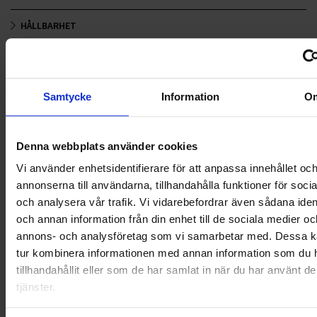
HÅLLBARHET
LANDSKRONA
NYA UPPDRAG
Samtycke
Information
O
OHLSSONS REGION MITT
Denna webbplats använder cookies
OHLSSONS REGION SYD
Vi använder enhetsidentifierare för att anpassa innehållet oc
annonserna till användarna, tillhandahålla funktioner för soci
OHLSSONS REGION VÄST
och analysera vår trafik. Vi vidarebefordrar även sådana ident
OHLSSONSKOLLEGOR
och annan information från din enhet till de sociala medier oc
annons- och analysföretag som vi samarbetar med. Dessa ka
RENHÅLLNING
tur kombinera informationen med annan information som du 
tillhandahållit eller som de har samlat in när du har använt d
SAMARBETEN
tjänster.
SOCIALT ANSVAR