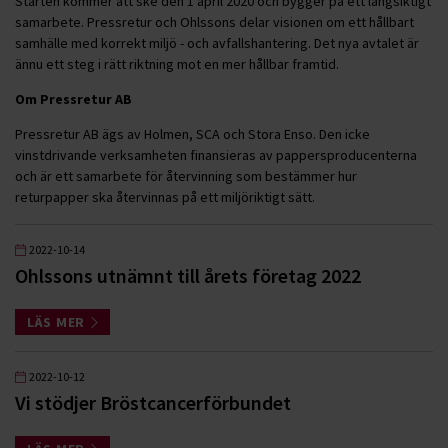
Starten kommer att ske den 1 april 2020 och bygger på ett långsiktigt
samarbete. Pressretur och Ohlssons delar visionen om ett hållbart
samhälle med korrekt miljö - och avfallshantering. Det nya avtalet är
ännu ett steg i rätt riktning mot en mer hållbar framtid.
Om Pressretur AB
Pressretur AB ägs av Holmen, SCA och Stora Enso. Den icke
vinstdrivande verksamheten finansieras av pappersproducenterna
och är ett samarbete för återvinning som bestämmer hur
returpapper ska återvinnas på ett miljöriktigt sätt.
2022-10-14
Ohlssons utnämnt till årets företag 2022
LÄS MER
2022-10-12
Vi stödjer Bröstcancerförbundet