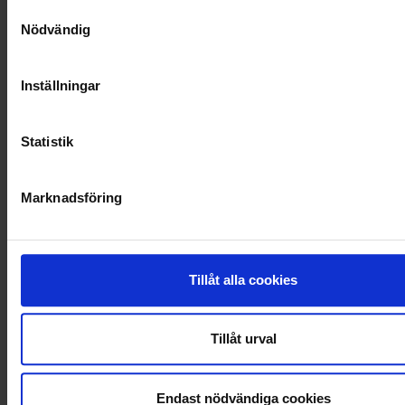
Samtyckesval
Nödvändig
VELLINGE
Inställningar
Statistik
Marknadsföring
Tillåt alla cookies
KUNDTJÄNST
Tillåt urval
010-45 00 200​
info@ohlssons.se
Endast nödvändiga cookies