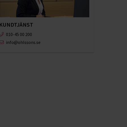
KUNDTJÄNST
010-45 00 200​
info@ohlssons.se