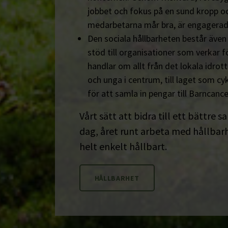
jobbet och fokus på en sund kropp och s
medarbetarna mår bra, är engagerad
Den sociala hållbarheten består äve
stöd till organisationer som verkar fö
handlar om allt från det lokala idrot
och unga i centrum, till laget som cyk
för att samla in pengar till Barncanc
Vårt sätt att bidra till ett bättre s
dag, året runt arbeta med hållbarhe
helt enkelt hållbart.
HÅLLBARHET