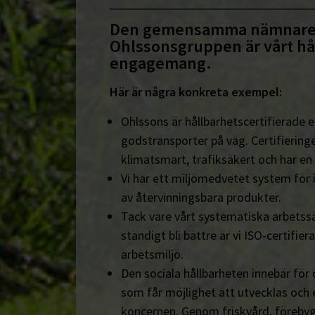
Den gemensamma nämnare
Ohlssonsgruppen är vårt hå
engagemang.
Här är några konkreta exempel:
Ohlssons är hållbarhetscertifierade en
godstransporter på väg. Certifieringe
klimatsmart, trafiksäkert och har en
Vi har ett miljömedvetet system för 
av återvinningsbara produkter.
Tack vare vårt systematiska arbetssä
ständigt bli bättre är vi ISO-certifiera
arbetsmiljö.
Den sociala hållbarheten innebär för
som får möjlighet att utvecklas och 
koncernen. Genom friskvård, föreby