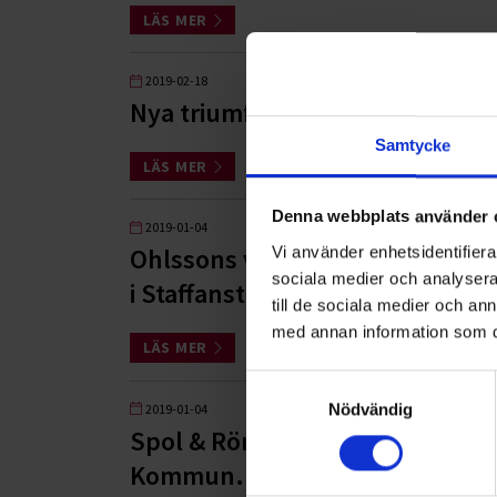
LÄS MER
2019-02-18
Nya triumfer
Samtycke
LÄS MER
Denna webbplats använder 
2019-01-04
Vi använder enhetsidentifierar
Ohlssons vann nyligen entrepre
sociala medier och analysera 
i Staffanstorp.
till de sociala medier och a
med annan information som du 
LÄS MER
Samtyckesval
Nödvändig
2019-01-04
Spol & Rörteknik förlänger avt
Kommun.