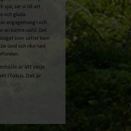
jäl, ser vi till att
e och glada.
n av engagemang i och
r en bättre värld. Det
tslaget som sätter barn
lar land och rike runt
erfonden.
amhälle är att varje
t i fokus. Det är