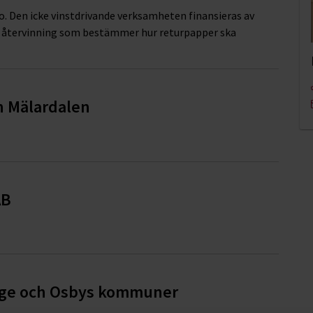
. Den icke vinstdrivande verksamheten finansieras av
 återvinning som bestämmer hur returpapper ska
h Mälardalen
AB
öinge och Osbys kommuner