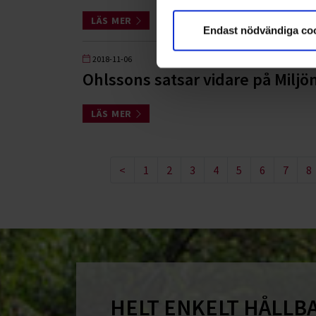
LÄS MER
Endast nödvändiga co
2018-11-06
Ohlssons satsar vidare på Miljö
LÄS MER
<
1
2
3
4
5
6
7
8
HELT ENKELT HÅLLB