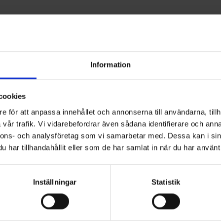
Information
cookies
e för att anpassa innehållet och annonserna till användarna, tillh
naden för insamling av hushållsavfall
vår trafik. Vi vidarebefordrar även sådana identifierare och anna
nnons- och analysföretag som vi samarbetar med. Dessa kan i sin
har tillhandahållit eller som de har samlat in när du har använt 
Inställningar
Statistik
al med Gelita Sweden AB och Perstorps