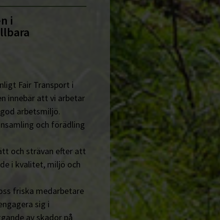
n i
llbara
ligt Fair Transport i
n innebär att vi arbetar
 god arbetsmiljö.
insamling och förädling
tt och strävan efter att
de i kvalitet, miljö och
 oss friska medarbetare
engagera sig i
ggande av skador på