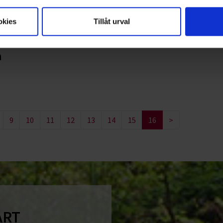
okies
Tillåt urval
n
9
10
11
12
13
14
15
16
>
ART