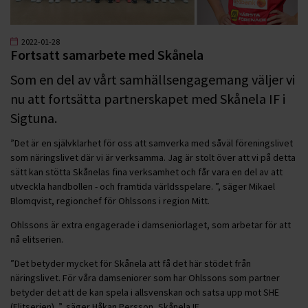
2022-01-28
Fortsatt samarbete med Skånela
Som en del av vårt samhällsengagemang väljer vi
nu att fortsätta partnerskapet med Skånela IF i
Sigtuna.
”Det är en självklarhet för oss att samverka med såväl föreningslivet
som näringslivet där vi är verksamma. Jag är stolt över att vi på detta
sätt kan stötta Skånelas fina verksamhet och får vara en del av att
utveckla handbollen - och framtida världsspelare. ”, säger Mikael
Blomqvist, regionchef för Ohlssons i region Mitt.
Ohlssons är extra engagerade i damseniorlaget, som arbetar för att
nå elitserien.
”Det betyder mycket för Skånela att få det här stödet från
näringslivet. För våra damseniorer som har Ohlssons som partner
betyder det att de kan spela i allsvenskan och satsa upp mot SHE
(Elitserien). ”, säger Håkan Persson, Skånela IF.