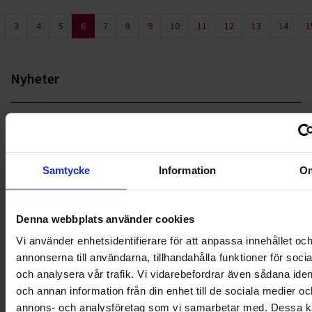
3
4
5
6
7
8
9
10
11
12
13
14
1
Nyheter
ALLA
HÅLLBARHET
Samtycke
Information
O
LANDSKRONA
NYA UPPDRAG
Denna webbplats använder cookies
Vi använder enhetsidentifierare för att anpassa innehållet oc
OHLSSONS REGION MITT
annonserna till användarna, tillhandahålla funktioner för soci
och analysera vår trafik. Vi vidarebefordrar även sådana ident
OHLSSONS REGION SYD
och annan information från din enhet till de sociala medier oc
OHLSSONS REGION VÄST
annons- och analysföretag som vi samarbetar med. Dessa ka