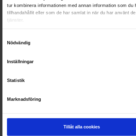
tur kombinera informationen med annan information som du 
OHLSSONSKOLLEGOR
tillhandahållit eller som de har samlat in när du har använt d
tjänster.
RENHÅLLNING
Samtyckesval
SAMARBETEN
Nödvändig
SOCIALT ANSVAR
Inställningar
VELLINGE
Statistik
Marknadsföring
Tillåt alla cookies