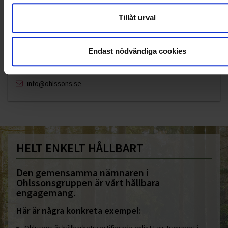
Tillåt urval
Endast nödvändiga cookies
KUNDTJÄNST
010-45 00 200​
info@ohlssons.se
HELT ENKELT HÅLLBART
Den gemensamma nämnaren i
Ohlssonsgruppen är vårt hållbara
engagemang.
Här är några konkreta exempel:
Ohlssons är hållbarhetscertifierade enligt Fair Transport i