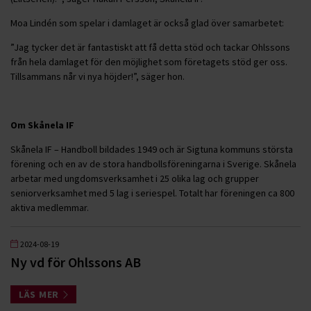
Moa Lindén som spelar i damlaget är också glad över samarbetet:
”Jag tycker det är fantastiskt att få detta stöd och tackar Ohlssons
från hela damlaget för den möjlighet som företagets stöd ger oss.
Tillsammans når vi nya höjder!”, säger hon.
Om Skånela IF
Skånela IF – Handboll bildades 1949 och är Sigtuna kommuns största
förening och en av de stora handbollsföreningarna i Sverige. Skånela
arbetar med ungdomsverksamhet i 25 olika lag och grupper
seniorverksamhet med 5 lag i seriespel. Totalt har föreningen ca 800
aktiva medlemmar.
2024-08-19
Ny vd för Ohlssons AB
LÄS MER