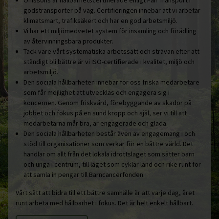
godstransporter på väg. Certifieringen innebär att vi arbetar
klimatsmart, trafiksäkert och har en god arbetsmiljö.
Vi har ett miljömedvetet system för insamling och förädling
av återvinningsbara produkter.
Tack vare vårt systematiska arbetssätt och strävan efter att
ständigt bli bättre är vi ISO-certifierade i kvalitet, miljö och
arbetsmiljö.
Den sociala hållbarheten innebär för oss friska medarbetare
som får möjlighet att utvecklas och engagera sig i
koncernen. Genom friskvård, förebyggande av skador på
jobbet och fokus på en sund kropp och själ, ser vi till att
medarbetarna mår bra, är engagerade och glada.
Den sociala hållbarheten består även av engagemang i och
stöd till organisationer som verkar för en bättre värld. Det
handlar om allt från det lokala idrottslaget som sätter barn
och unga i centrum, till laget som cyklar land och rike runt för
att samla in pengar till Barncancerfonden.
Vårt sätt att bidra till ett bättre samhälle är att varje dag, året
runt arbeta med hållbarhet i fokus. Det är helt enkelt hållbart.