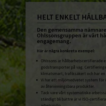
HELT ENKELT HÅLLB
Den gemensamma nämnare
Ohlssonsgruppen är vårt hå
engagemang.
Här är några konkreta exempel:
Ohlssons är hållbarhetscertifierade en
godstransporter på väg. Certifieringe
klimatsmart, trafiksäkert och har en
Vi har ett miljömedvetet system för 
av återvinningsbara produkter.
Tack vare vårt systematiska arbetssä
ständigt bli bättre är vi ISO-certifiera
arbetsmiljö.