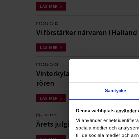
LÄS MER
2021-01-13
Vi förstärker närvaron i Hallan
LÄS MER
2021-01-08
Vinterkylan håller i sig i Stockh
rören
Samtycke
LÄS MER
Denna webbplats använder 
2020-12-21
Vi använder enhetsidentifierar
Årets julgåva till Hjärnfonden
sociala medier och analysera 
till de sociala medier och a