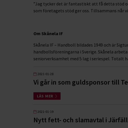
”Jag tycker det är fantastiskt att få detta stöd
som företagets stöd ger oss. Tillsammans når vi 
Om Skånela IF
Skånela IF – Handboll bildades 1949 och är Sigt
handbollsföreningarna i Sverige. Skånela arbet
seniorverksamhet med 5 lag i seriespel. Totalt 
2021-01-28
Vi går in som guldsponsor till
LÄS MER
2021-01-19
Nytt fett- och slamavtal i Järf