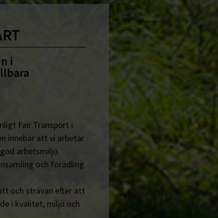
ART
n i
llbara
ligt Fair Transport i
n innebär att vi arbetar
 god arbetsmiljö.
insamling och förädling
tt och strävan efter att
de i kvalitet, miljö och