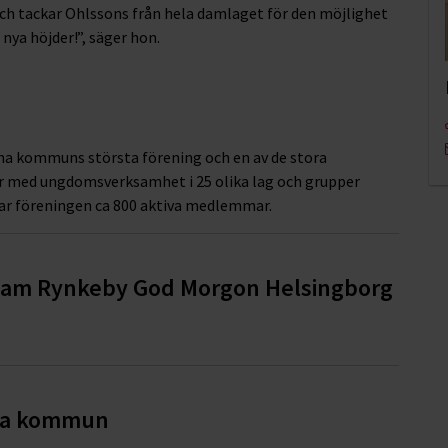
 och tackar Ohlssons från hela damlaget för den möjlighet
nya höjder!”, säger hon.
una kommuns största förening och en av de stora
ar med ungdomsverksamhet i 25 olika lag och grupper
har föreningen ca 800 aktiva medlemmar.
 Team Rynkeby God Morgon Helsingborg
älla kommun