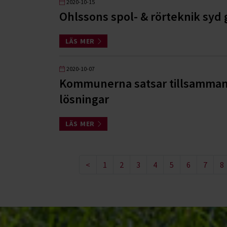
2020-10-15
Ohlssons spol- & rörteknik syd g
LÄS MER
2020-10-07
Kommunerna satsar tillsamman
lösningar
LÄS MER
<
1
2
3
4
5
6
7
8