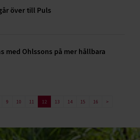
år över till Puls
s med Ohlssons på mer hållbara
9
10
11
12
13
14
15
16
>