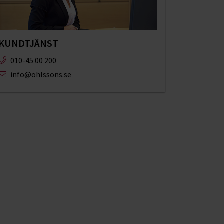
KUNDTJÄNST
010-45 00 200​
info@ohlssons.se