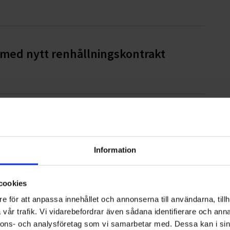
d med nytt renhållningskontrakt
olm/Mälardalen - risk för isproppar i
Information
cookies
e för att anpassa innehållet och annonserna till användarna, tillh
vår trafik. Vi vidarebefordrar även sådana identifierare och anna
nnons- och analysföretag som vi samarbetar med. Dessa kan i sin