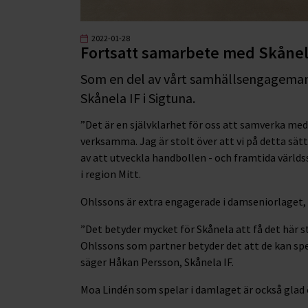
2022-01-28
Fortsatt samarbete med Skåne
Som en del av vårt samhällsengagemang
Skånela IF i Sigtuna.
”Det är en självklarhet för oss att samverka med 
verksamma. Jag är stolt över att vi på detta sät
av att utveckla handbollen - och framtida världs
i region Mitt.
Ohlssons är extra engagerade i damseniorlaget, s
”Det betyder mycket för Skånela att få det här s
Ohlssons som partner betyder det att de kan spel
säger Håkan Persson, Skånela IF.
Moa Lindén som spelar i damlaget är också glad