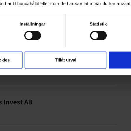
har tillhandahållit eller som de har samlat in när du har använt 
r 1/1 2021
Inställningar
Statistik
okies
Tillåt urval
r
s Invest AB