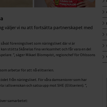
la
 väljer vi nu att fortsätta partnerskapet med
såväl föreningslivet som näringslivet där vi är
t kan stötta Skånelas fina verksamhet och får vara en del
spelare. ”, säger Mikael Blomqvist, regionchef för Ohlssons
om arbetar för att nå elitserien.
tödet från näringslivet. För våra damseniorer som har
a i allsvenskan och satsa upp mot SHE (Elitserien). ”,
 över samarbetet: