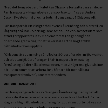
”Med det förnyade certifikatet kan Ohlssons fortsätta vara en del av
Fair Transports viktiga arbete i transportsektorn”, säger Anders
Dyson, Kvalitets- miljö- och arbetsmiljöansvarig på Ohlssons AB.
Fair Transport är ett viktigt stöd i svensk åkerinäring och bidrar till en
långsiktigt hållbar utveckling i branschen. Den verksamhetsdata som
ständigt rapporteras in av medlemsföretagen genomgår en
oberoende granskning för att säkerställa att de högt ställda
hållbarhetskraven uppfylls.
”Ohlssons är sedan många år tillbaka ISO-certifierade i miljö, kvalitet
och arbetsmiljö. Certifieringen i Fair Transport är en naturlig
fortsättning på det hållbarhetsarbetet, men vi nöjer oss givetvis inte
där – utan kommer att arbeta ännu hårdare för mer hållbara
transporter framöver.”, konstaterar Anders.
OM FAIR TRANSPORT
Fair Transport grundades av Sveriges Åkeriföretag med syftet att
belysa de åkerier som arbetar ansvarstagande och hållbart. Det är
idag en viktig hållbarhetscertifiering för godstransporter på väg som
stöds av bransch- och arbetsgivarorganisationen