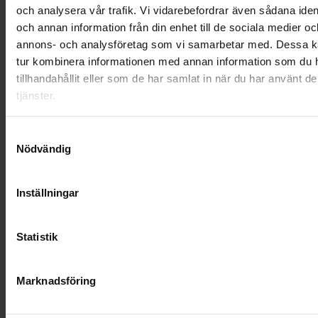
och analysera vår trafik. Vi vidarebefordrar även sådana ident
OHLSSONS REGION MITT
och annan information från din enhet till de sociala medier oc
annons- och analysföretag som vi samarbetar med. Dessa ka
OHLSSONS REGION SYD
tur kombinera informationen med annan information som du 
OHLSSONS REGION VÄST
tillhandahållit eller som de har samlat in när du har använt d
tjänster.
OHLSSONSKOLLEGOR
Samtyckesval
RENHÅLLNING
Nödvändig
SAMARBETEN
Inställningar
SOCIALT ANSVAR
Statistik
VELLINGE
Marknadsföring