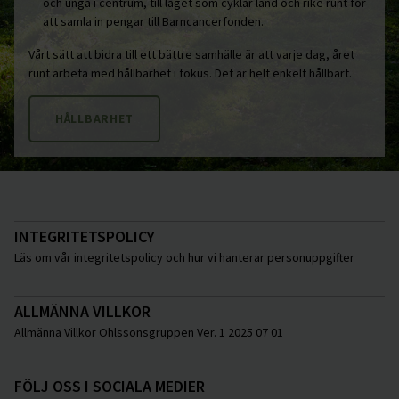
och unga i centrum, till laget som cyklar land och rike runt för
att samla in pengar till Barncancerfonden.
Vårt sätt att bidra till ett bättre samhälle är att varje dag, året
runt arbeta med hållbarhet i fokus. Det är helt enkelt hållbart.
HÅLLBARHET
INTEGRITETSPOLICY
Läs om vår integritetspolicy och hur vi hanterar personuppgifter
ALLMÄNNA VILLKOR
Allmänna Villkor Ohlssonsgruppen Ver. 1 2025 07 01
FÖLJ OSS I SOCIALA MEDIER