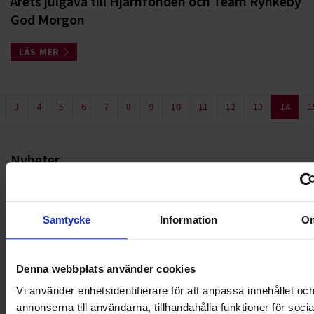
Årets julgåva till Hjärnfonden och Team Rynkeby
God Morgon
LÄS MER
3
4
5
6
7
8
9
10
11
12
13
14
1
Nyheter
ALLA
Samtycke
Information
O
HÅLLBARHET
LANDSKRONA
Denna webbplats använder cookies
Vi använder enhetsidentifierare för att anpassa innehållet oc
NYA UPPDRAG
annonserna till användarna, tillhandahålla funktioner för soci