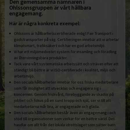
Den gemensamma nämnaren i
Ohlssonsgruppen är vårt hållbara
engagemang.
Här är några konkreta exempel:
Ohlssons är hållbarhetscertifierade enligt Fair Transport i
godstransporter på väg. Certifieringen innebär att vi arbetar
klimatsmart, trafiksäkert och har en god arbetsmiljö.
Vi har ett miljömedvetet system för insamling och förädling
av återvinningsbara produkter.
Tack vare vårt systematiska arbetssätt och strävan efter att
ständigt bli bättre är vi ISO-certifierade i kvalitet, miljö och
arbetsmiljö.
Den sociala hållbarheten innebär för oss friska medarbetare
som får möjlighet att utvecklas och engagera sig i
koncernen. Genom friskvård, förebyggande av skador på
jobbet och fokus på en sund kropp och själ, ser vi till att
medarbetarna mår bra, är engagerade och glada.
Den sociala hållbarheten består även av engagemang i och
stöd till organisationer som verkar för en bättre värld. Det
handlar om allt från det lokala idrottslaget som sätter barn