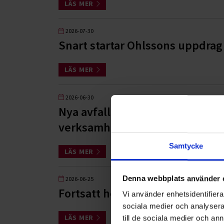
LÄS MER
2026-07-30
Snart startar Ohlssons uppdrag 
LÄS MER
2026-06-30
Nya avfallsregler från 1 juli 202
verksamheter?
Samtycke
LÄS MER
Denna webbplats använder 
2026-06-25
Fortsatt hög efterfrågan på so
Vi använder enhetsidentifierar
sociala medier och analysera 
LÄS MER
till de sociala medier och a