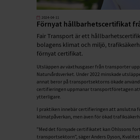
2024-04-11
Förnyat hållbarhetscertifikat fr
Fair Transport är ett hållbarhetscertif
bolagens klimat och miljö, trafiksäkerh
förnyat certifikat.
Utsläppen av växthusgaser från transporter uppgå
Naturvårdsverket. Under 2022 minskade utsläpp
annat beror på transportsektorns ökade användni
certifieringen uppmanar transportföretagen att 
ytterligare.
I praktiken innebär certifieringen att anslutna
klimatpåverkan, men även för ökad trafiksäkerhe
”Med det förnyade certifikatet kan Ohlssons forts
transportsektorn”, säger Anders Dyson, Kvalitet