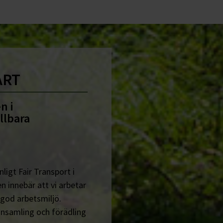
ART
n i
llbara
ligt Fair Transport i
n innebär att vi arbetar
 god arbetsmiljö.
insamling och förädling