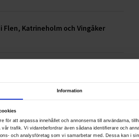
i Flen, Katrineholm och Vingåker
6 – vad gäller för företag och
Information
cookies
pmaskintjänster
e för att anpassa innehållet och annonserna till användarna, tillh
vår trafik. Vi vidarebefordrar även sådana identifierare och anna
nnons- och analysföretag som vi samarbetar med. Dessa kan i sin