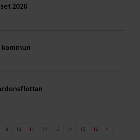
iset 2026
ge kommun
ordonsflottan
9
10
11
12
13
14
15
16
>