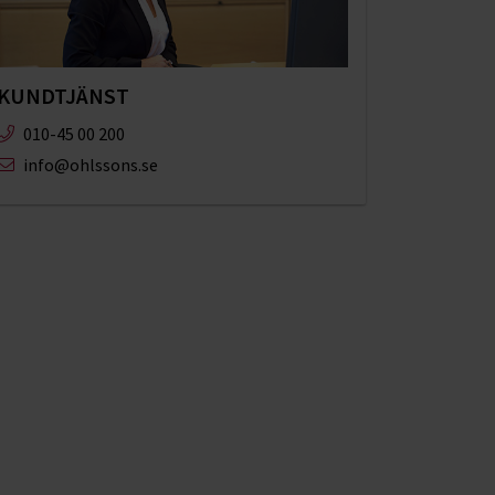
KUNDTJÄNST
010-45 00 200​
info@ohlssons.se