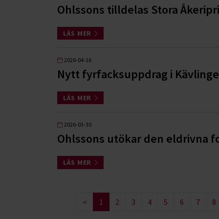
Ohlssons tilldelas Stora Åkeripr
LÄS MER
2026-04-16
Nytt fyrfacksuppdrag i Kävlin
LÄS MER
2026-03-30
Ohlssons utökar den eldrivna f
LÄS MER
<
1
2
3
4
5
6
7
8