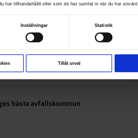
har tillhandahållit eller som de har samlat in när du har använt 
ampen mot barncancer
Inställningar
Statistik
ter AB
okies
Tillåt urval
iges bästa avfallskommun