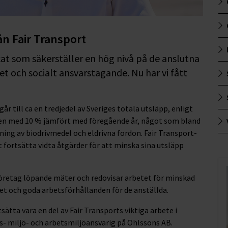
ån Fair Transport
ikat som säkerställer en hög nivå på de anslutna
et och socialt ansvarstagande. Nu har vi fått
r till ca en tredjedel av Sveriges totala utsläpp, enligt
en med 10 % jämfört med föregående år, något som bland
ng av biodrivmedel och eldrivna fordon. Fair Transport-
fortsätta vidta åtgärder för att minska sina utsläpp
 företag löpande mäter och redovisar arbetet för minskad
t och goda arbetsförhållanden för de anställda.
ätta vara en del av Fair Transports viktiga arbete i
s- miljö- och arbetsmiljöansvarig på Ohlssons AB.