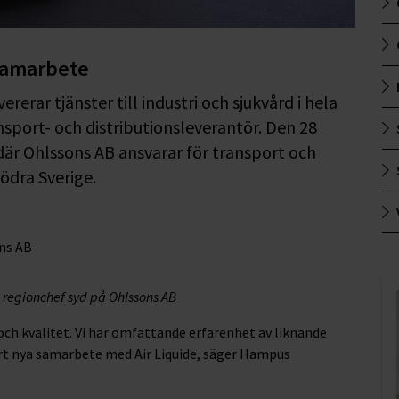
 samarbete
rerar tjänster till industri och sjukvård i hela
nsport- och distributionsleverantör. Den 28
 där Ohlssons AB ansvarar för transport och
södra Sverige.
regionchef syd på Ohlssons AB
och kvalitet. Vi har omfattande erfarenhet av liknande
årt nya samarbete med Air Liquide, säger Hampus