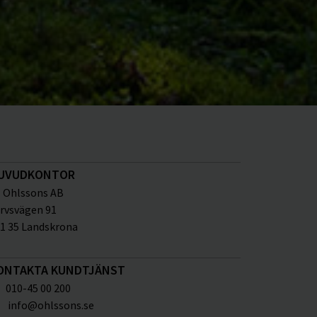
UVUDKONTOR
Ohlssons AB
rvsvägen 91
1 35 Landskrona
ONTAKTA KUNDTJÄNST
010-45 00 200
info@ohlssons.se