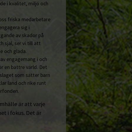
de i kvalitet, miljö och
 oss friska medarbetare
engagera sig i
ggande av skador på
jäl, ser vi till att
e och glada.
n av engagemang i och
r en bättre värld. Det
tslaget som sätter barn
lar land och rike runt
erfonden.
amhälle är att varje
t i fokus. Det är