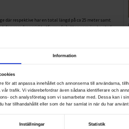
ge där respektive har en total längd på ca 25 meter samt
rat den aerodynamiskt utformade hytten som är utrustad
 kvalitativ och säker körupplevelse. Ekeris påbyggnadsskåp
 och är byggda i en fabrik som klassas som klimatneutral.
tt tiotal nya medarbetare som kommer att utgå från tre
Information
cookies
e för att anpassa innehållet och annonserna till användarna, tillh
vår trafik. Vi vidarebefordrar även sådana identifierare och anna
nnons- och analysföretag som vi samarbetar med. Dessa kan i sin
lerade sig på den svenska marknaden 1912 med en
har tillhandahållit eller som de har samlat in när du har använt 
edande inom gas, teknik och tjänster för industri och
anställda.
Inställningar
Statistik