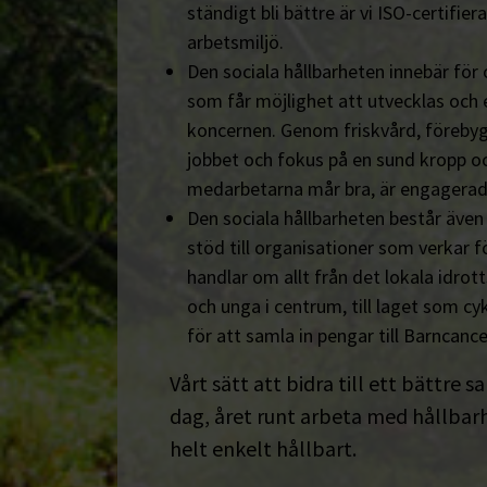
ständigt bli bättre är vi ISO-certifiera
arbetsmiljö.
Den sociala hållbarheten innebär för
som får möjlighet att utvecklas och 
koncernen. Genom friskvård, föreby
jobbet och fokus på en sund kropp och s
medarbetarna mår bra, är engagerad
Den sociala hållbarheten består äve
stöd till organisationer som verkar fö
handlar om allt från det lokala idrot
och unga i centrum, till laget som cyk
för att samla in pengar till Barncanc
Vårt sätt att bidra till ett bättre s
dag, året runt arbeta med hållbarhe
helt enkelt hållbart.