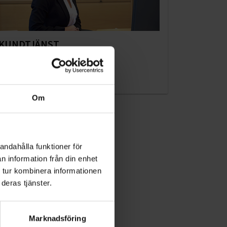
KUNDTJÄNST
010-45 00 200​
info@ohlssons.se
Om
andahålla funktioner för
n information från din enhet
 tur kombinera informationen
deras tjänster.
Marknadsföring