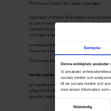
Uppdraget omfattar åtta fordon, varav sju ekipa
en lastbil med skåppåbyggnad. Volvo har levere
med den senaste tekniken för att säkerställa en
och trailer erbjuder enkel lastning och lossning
I samband med uppdraget välkomnar Ohlssons e
Samtycke
olika orter i södra Sverige.
Denna webbplats använder 
Vi använder enhetsidentifierar
Om Air Liquide
sociala medier och analysera 
till de sociala medier och a
Air Liquide grundades i Frankrike 1902 och etab
med annan information som du 
syrgasfabrik i Malmö. Idag är Air Liquide världsl
sjukvård, med verksamhet i 72 länder och 67 000 
Samtyckesval
Nödvändig