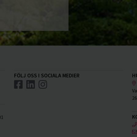
FÖLJ OSS I SOCIALA MEDIER
H
Va
26
K
01