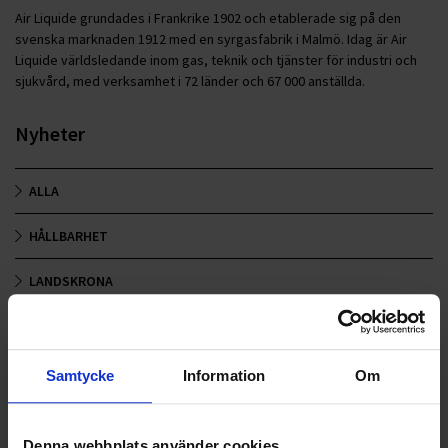
Air Liquide grundades i Frankrike 1902 och etablerade sig på den
svenska marknaden 1912 med en syrgasfabrik i Malmö. Idag är Air
Liquide världsledande inom gas, teknik och tjänster för industri och
sjukvård, med verksamhet i 72 länder och 67 000 anställda.
Nyheter
ALLA
HÅLLBARHET
LANDSKRONA
NYA UPPDRAG
OHLSSONS REGION MITT
Samtycke
Information
Om
OHLSSONS REGION SYD
Denna webbplats använder cookies