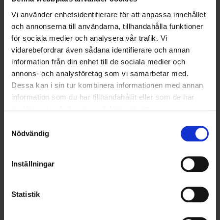
OHLSSONS REGION VÄST
Vi använder enhetsidentifierare för att anpassa innehållet
och annonserna till användarna, tillhandahålla funktioner
OHLSSONSKOLLEGOR
för sociala medier och analysera vår trafik. Vi
vidarebefordrar även sådana identifierare och annan
RENHÅLLNING
information från din enhet till de sociala medier och
annons- och analysföretag som vi samarbetar med.
SAMARBETEN
Dessa kan i sin tur kombinera informationen med annan
SOCIALT ANSVAR
information som du har tillhandahållit eller som de har
samlat in när du har använt deras tjänster.
VELLINGE
Samtyckesval
Nödvändig
Inställningar
Statistik