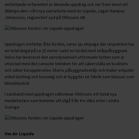
omfattande erfarenhet av liknande uppdrag och ser fram emot att
tillämpa den i vårt nya samarbete med Air Liquide, säger Hampus
Johansson, regionchef syd på Ohlssons AB.
Uppdraget omfattar åtta fordon, varav sju ekipage där respektive har
en total längd på ca 25 meter samt en lastbil med skåppåbyggnad.
Volvo har levererat den aerodynamiskt utformade hytten som är
utrustad med den senaste tekniken för att säkerställa en kvalitativ
och säker körupplevelse. Ekeris påbyggnadsskåp och trailer erbjuder
enkel lastning och lossning och är byggda i en fabrik som klassas som
klimatneutral.
I samband med uppdraget välkomnar Ohlssons ett tiotal nya
medarbetare som kommer att utgå från tre olika orter i södra
Sverige.
Om Air Liquide