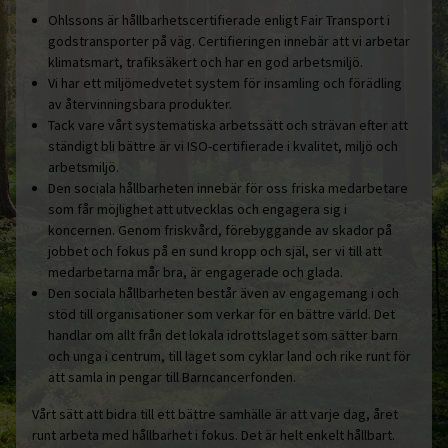
Ohlssons är hållbarhetscertifierade enligt Fair Transport i
godstransporter på väg. Certifieringen innebär att vi arbetar
klimatsmart, trafiksäkert och har en god arbetsmiljö.
Vi har ett miljömedvetet system för insamling och förädling
av återvinningsbara produkter.
Tack vare vårt systematiska arbetssätt och strävan efter att
ständigt bli bättre är vi ISO-certifierade i kvalitet, miljö och
arbetsmiljö.
Den sociala hållbarheten innebär för oss friska medarbetare
som får möjlighet att utvecklas och engagera sig i
koncernen. Genom friskvård, förebyggande av skador på
jobbet och fokus på en sund kropp och själ, ser vi till att
medarbetarna mår bra, är engagerade och glada.
Den sociala hållbarheten består även av engagemang i och
stöd till organisationer som verkar för en bättre värld. Det
handlar om allt från det lokala idrottslaget som sätter barn
och unga i centrum, till laget som cyklar land och rike runt för
att samla in pengar till Barncancerfonden.
Vårt sätt att bidra till ett bättre samhälle är att varje dag, året
runt arbeta med hållbarhet i fokus. Det är helt enkelt hållbart.