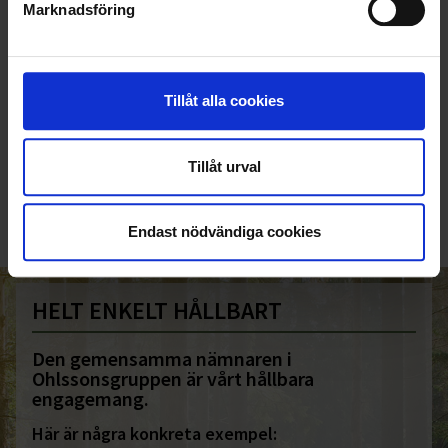
Marknadsföring
Tillåt alla cookies
KUNDTJÄNST
010-45 00 200​
Tillåt urval
info@ohlssons.se
Endast nödvändiga cookies
HELT ENKELT HÅLLBART
Den gemensamma nämnaren i
Ohlssonsgruppen är vårt hållbara
engagemang.
Här är några konkreta exempel: