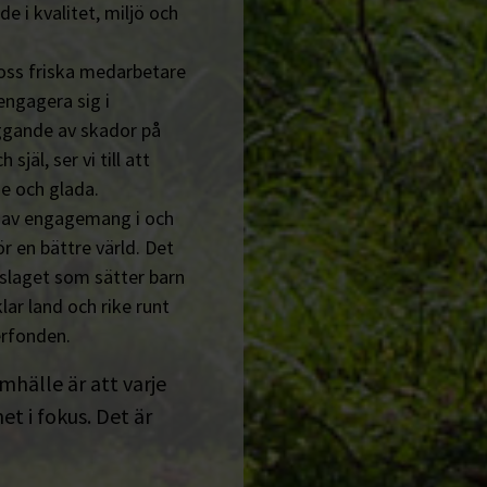
de i kvalitet, miljö och
 oss friska medarbetare
engagera sig i
ggande av skador på
jäl, ser vi till att
e och glada.
n av engagemang i och
r en bättre värld. Det
tslaget som sätter barn
lar land och rike runt
erfonden.
amhälle är att varje
t i fokus. Det är