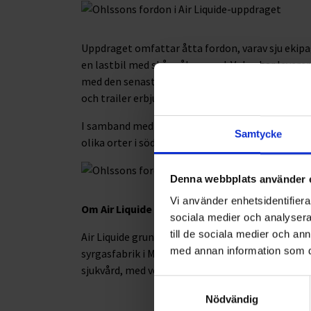
Uppdraget omfattar åtta fordon, varav sju ekipa
en lastbil med skåppåbyggnad. Volvo har levere
med den senaste tekniken för att säkerställa en
och trailer erbjuder enkel lastning och lossning
I samband med uppdraget välkomnar Ohlssons e
Samtycke
olika orter i södra Sverige.
Denna webbplats använder 
Vi använder enhetsidentifierar
Om Air Liquide
sociala medier och analysera 
till de sociala medier och a
Air Liquide grundades i Frankrike 1902 och etab
med annan information som du 
syrgasfabrik i Malmö. Idag är Air Liquide världsl
sjukvård, med verksamhet i 72 länder och 67 000 
Samtyckesval
Nödvändig