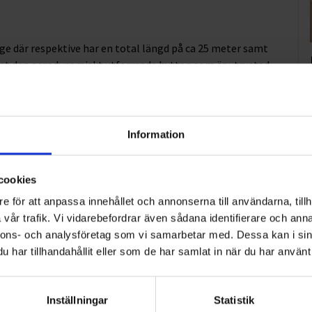
ge där respektive har en total längd på ca 25 meter samt
rat den aerodynamiskt utformade hytten som är utrustad
 kvalitativ och säker körupplevelse. Ekeris påbyggnadsskåp
 och är byggda i en fabrik som klassas som klimatneutral.
tt tiotal nya medarbetare som kommer att utgå från tre
Information
cookies
e för att anpassa innehållet och annonserna till användarna, tillh
vår trafik. Vi vidarebefordrar även sådana identifierare och anna
nnons- och analysföretag som vi samarbetar med. Dessa kan i sin
lerade sig på den svenska marknaden 1912 med en
har tillhandahållit eller som de har samlat in när du har använt 
edande inom gas, teknik och tjänster för industri och
anställda.
Inställningar
Statistik