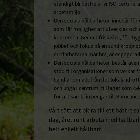
ständigt bli bättre är vi ISO-certifiera
arbetsmiljö.
Den sociala hållbarheten innebär för
som får möjlighet att utvecklas och 
koncernen. Genom friskvård, föreby
jobbet och fokus på en sund kropp och s
medarbetarna mår bra, är engagerad
Den sociala hållbarheten består äve
stöd till organisationer som verkar fö
handlar om allt från det lokala idrot
och unga i centrum, till laget som cyk
för att samla in pengar till Barncanc
Vårt sätt att bidra till ett bättre s
dag, året runt arbeta med hållbarhe
helt enkelt hållbart.