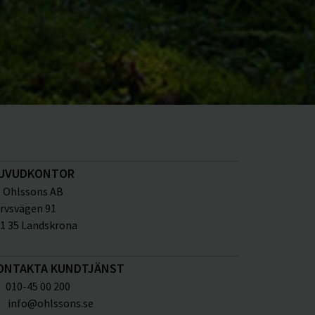
UVUDKONTOR
Ohlssons AB
rvsvägen 91
1 35 Landskrona
ONTAKTA KUNDTJÄNST
010-45 00 200
info@ohlssons.se