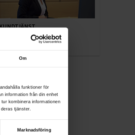
KUNDTJÄNST
010-45 00 200​
info@ohlssons.se
Om
andahålla funktioner för
n information från din enhet
 tur kombinera informationen
deras tjänster.
Marknadsföring