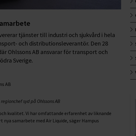
 samarbete
rerar tjänster till industri och sjukvård i hela
nsport- och distributionsleverantör. Den 28
 där Ohlssons AB ansvarar för transport och
södra Sverige.
regionchef syd på Ohlssons AB
och kvalitet. Vi har omfattande erfarenhet av liknande
årt nya samarbete med Air Liquide, säger Hampus