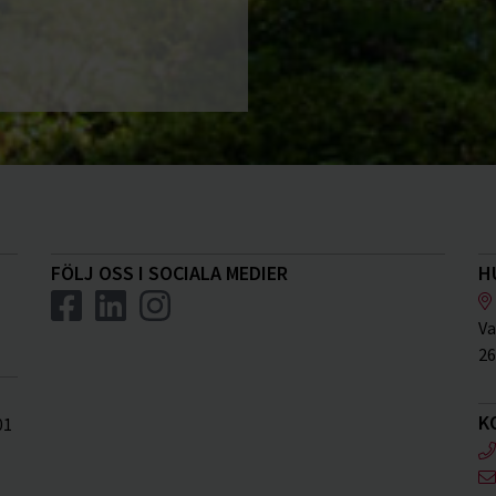
FÖLJ OSS I SOCIALA MEDIER
H
Va
26
K
01