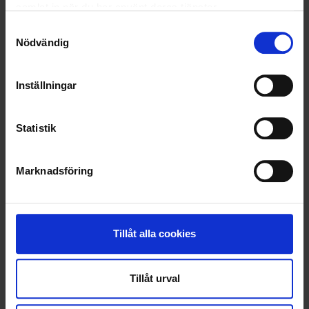
samlat in när du har använt deras tjänster.
Samtyckesval
Nödvändig
Inställningar
Statistik
Marknadsföring
Tillåt alla cookies
Tillåt urval
YRKESFÖRARENS DAG – DE FÅR SVERIGE ATT
RULLA