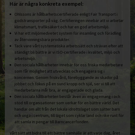
Här är några konkreta exempel:
Ohlssons är hållbarhetscertifierade enligt Fair Transport i
godstransporter på väg. Certifieringen innebär att vi arbetar
klimatsmart, trafiksäkert och har en god arbetsmiljö.
Vi har ett miljömedvetet system för insamling och förädling
av återvinningsbara produkter.
Tack vare vårt systematiska arbetssätt och strävan efter att
ständigt bli bättre är vi ISO-certifierade i kvalitet, miljö och
arbetsmiljö.
Den sociala hållbarheten innebär för oss friska medarbetare
som får möjlighet att utvecklas och engagera sig i
koncernen. Genom friskvård, förebyggande av skador på
jobbet och fokus på en sund kropp och själ, ser vi till att
medarbetarna mår bra, är engagerade och glada.
Den sociala hållbarheten består även av engagemang i och
stöd till organisationer som verkar för en bättre värld. Det
handlar om allt från det lokala idrottslaget som sätter barn
och unga i centrum, till laget som cyklar land och rike runt för
att samla in pengar till Barncancerfonden.
Vårt sätt att bidra till ett bättre samhälle är att varje dag, året