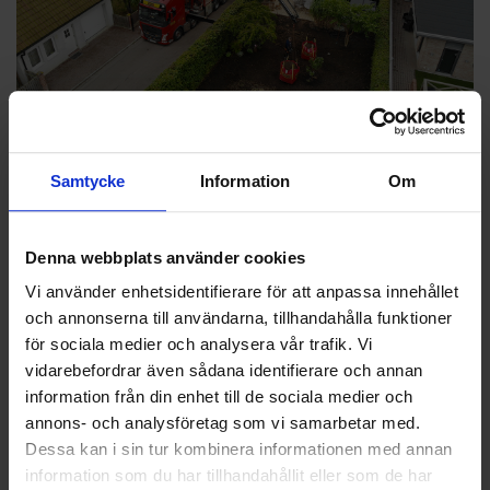
GRÄSREBELLEN TIPSAR: ANLÄGGA GRÄSMATTA
Samtycke
Information
Om
Hösten är bästa tiden att anlägga gräsmatta. Oavsett om du
väljer att så eller rulla färdigt gräs är hösten bästa tiden för ditt
projekt. Under höstmånaderna är marken varm, luften fuktig och
Denna webbplats använder cookies
fåglarna mätta.
Vi använder enhetsidentifierare för att anpassa innehållet
och annonserna till användarna, tillhandahålla funktioner
för sociala medier och analysera vår trafik. Vi
Melker "Gräsrebellen" Bengtsson
vidarebefordrar även sådana identifierare och annan
information från din enhet till de sociala medier och
annons- och analysföretag som vi samarbetar med.
Dessa kan i sin tur kombinera informationen med annan
information som du har tillhandahållit eller som de har