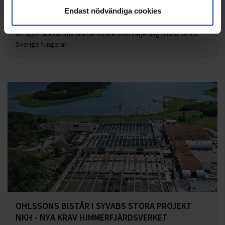
Endast nödvändiga cookies
Den 9 september firar vi Yrkesförarens dag – en temadag
instiftad av Transportfackens Yrkes- och Arbetsmiljönämnd för
att uppmärksamma alla de förare som varje dag bidrar till att
Sverige fungerar.
OHLSSONS BISTÅR I SYVABS STORA PROJEKT
NKH - NYA KRAV HIMMERFJÄRDSVERKET