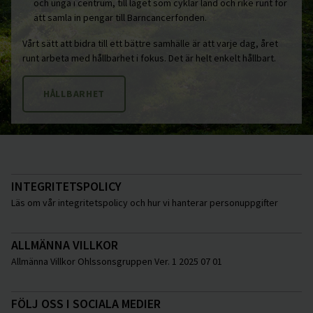
och unga i centrum, till laget som cyklar land och rike runt för
att samla in pengar till Barncancerfonden.
Vårt sätt att bidra till ett bättre samhälle är att varje dag, året
runt arbeta med hållbarhet i fokus. Det är helt enkelt hållbart.
HÅLLBARHET
INTEGRITETSPOLICY
Läs om vår integritetspolicy och hur vi hanterar personuppgifter
ALLMÄNNA VILLKOR
Allmänna Villkor Ohlssonsgruppen Ver. 1 2025 07 01
FÖLJ OSS I SOCIALA MEDIER