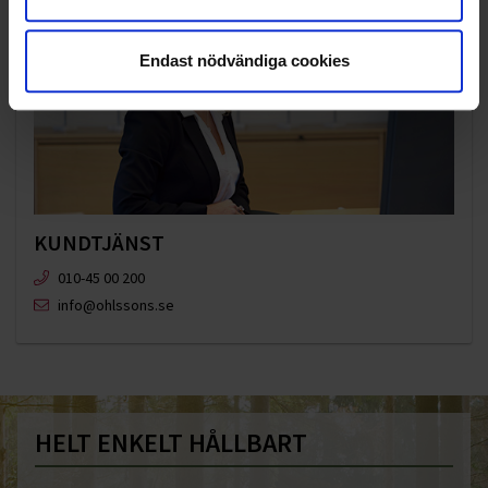
Endast nödvändiga cookies
KUNDTJÄNST
010-45 00 200​
info@ohlssons.se
HELT ENKELT HÅLLBART