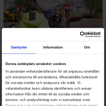
Samtycke
Information
Om
ALLT FLER KVINNOR SÖKER SIG TILL OHLSSONS
OCH FÖRARYRKET
Denna webbplats använder cookies
Genom målmedvetet arbete med rekrytering och arbetsmiljö
ser vi att allt fler kvinnor väljer föraryrket. Det är en positiv
Vi använder enhetsidentifierare för att anpassa innehållet
förändring som märks både i våra egna siffror och statistik från
och annonserna till användarna, tillhandahålla funktioner
branschen.
för sociala medier och analysera vår trafik. Vi
vidarebefordrar även sådana identifierare och annan
information från din enhet till de sociala medier och
annons- och analysföretag som vi samarbetar med.
Dessa kan i sin tur kombinera informationen med annan