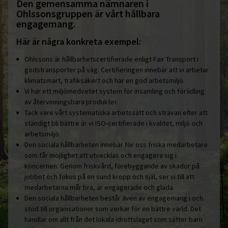
Den gemensamma nämnaren i
Ohlssonsgruppen är vårt hållbara
engagemang.
Här är några konkreta exempel:
Ohlssons är hållbarhetscertifierade enligt Fair Transport i
godstransporter på väg. Certifieringen innebär att vi arbetar
klimatsmart, trafiksäkert och har en god arbetsmiljö.
Vi har ett miljömedvetet system för insamling och förädling
av återvinningsbara produkter.
Tack vare vårt systematiska arbetssätt och strävan efter att
ständigt bli bättre är vi ISO-certifierade i kvalitet, miljö och
arbetsmiljö.
Den sociala hållbarheten innebär för oss friska medarbetare
som får möjlighet att utvecklas och engagera sig i
koncernen. Genom friskvård, förebyggande av skador på
jobbet och fokus på en sund kropp och själ, ser vi till att
medarbetarna mår bra, är engagerade och glada.
Den sociala hållbarheten består även av engagemang i och
stöd till organisationer som verkar för en bättre värld. Det
handlar om allt från det lokala idrottslaget som sätter barn