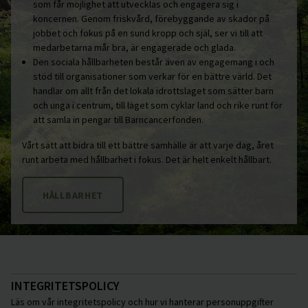
som får möjlighet att utvecklas och engagera sig i
koncernen. Genom friskvård, förebyggande av skador på
jobbet och fokus på en sund kropp och själ, ser vi till att
medarbetarna mår bra, är engagerade och glada.
Den sociala hållbarheten består även av engagemang i och
stöd till organisationer som verkar för en bättre värld. Det
handlar om allt från det lokala idrottslaget som sätter barn
och unga i centrum, till laget som cyklar land och rike runt för
att samla in pengar till Barncancerfonden.
Vårt sätt att bidra till ett bättre samhälle är att varje dag, året
runt arbeta med hållbarhet i fokus. Det är helt enkelt hållbart.
HÅLLBARHET
INTEGRITETSPOLICY
Läs om vår integritetspolicy och hur vi hanterar personuppgifter