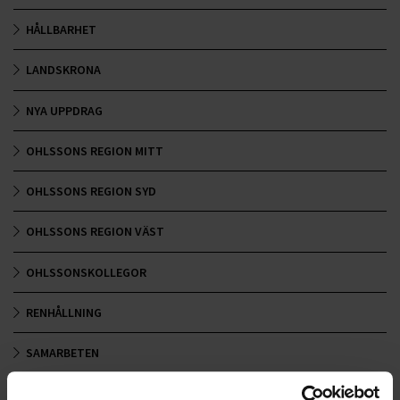
HÅLLBARHET
LANDSKRONA
NYA UPPDRAG
OHLSSONS REGION MITT
OHLSSONS REGION SYD
OHLSSONS REGION VÄST
OHLSSONSKOLLEGOR
RENHÅLLNING
SAMARBETEN
SOCIALT ANSVAR