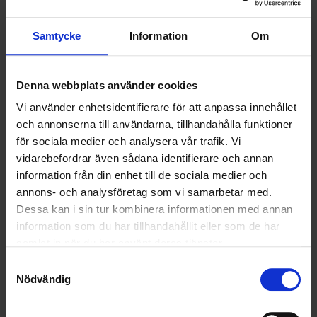
VELLINGE
Samtycke
Information
Om
Denna webbplats använder cookies
Vi använder enhetsidentifierare för att anpassa innehållet
och annonserna till användarna, tillhandahålla funktioner
för sociala medier och analysera vår trafik. Vi
vidarebefordrar även sådana identifierare och annan
information från din enhet till de sociala medier och
annons- och analysföretag som vi samarbetar med.
Dessa kan i sin tur kombinera informationen med annan
information som du har tillhandahållit eller som de har
samlat in när du har använt deras tjänster.
KUNDTJÄNST
Samtyckesval
Nödvändig
010-45 00 200​
info@ohlssons.se