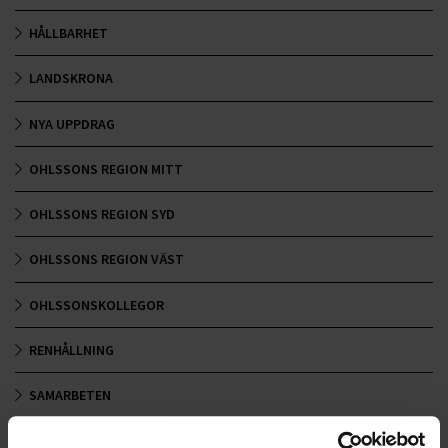
HÅLLBARHET
LANDSKRONA
NYA UPPDRAG
OHLSSONS REGION MITT
OHLSSONS REGION SYD
OHLSSONS REGION VÄST
OHLSSONSKOLLEGOR
RENHÅLLNING
SAMARBETEN
SOCIALT ANSVAR