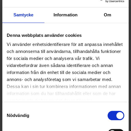
VELLINGE
Samtycke
Information
Om
Denna webbplats använder cookies
Vi använder enhetsidentifierare för att anpassa innehållet
och annonserna till användarna, tillhandahålla funktioner
för sociala medier och analysera vår trafik. Vi
vidarebefordrar även sådana identifierare och annan
information från din enhet till de sociala medier och
annons- och analysföretag som vi samarbetar med.
Dessa kan i sin tur kombinera informationen med annan
information som du har tillhandahållit eller som de har
samlat in när du har använt deras tjänster.
KUNDTJÄNST
Samtyckesval
Nödvändig
010-45 00 200​
info@ohlssons.se