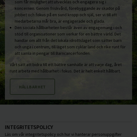
som får möjlighet att utvecklas och engagera sig i
koncernen. Genom friskvård, förebyggande av skador på
jobbet och fokus på en sund kropp och själ, ser vi till att
medarbetarna mår bra, är engagerade och glada.
Den sociala hållbarheten består även av engagemang i och
stöd till organisationer som verkar för en bättre värld. Det
handlar om allt från det lokala idrottslaget som sätter barn
och unga i centrum, till laget som cyklar land och rike runt för
att samla in pengar till Barncancerfonden.
Vårt sätt att bidra till ett bättre samhälle är att varje dag, året
runt arbeta med hållbarhet i fokus. Det är helt enkelt hållbart.
HÅLLBARHET
INTEGRITETSPOLICY
Läs om vår integritetspolicy och hur vi hanterar personuppgifter